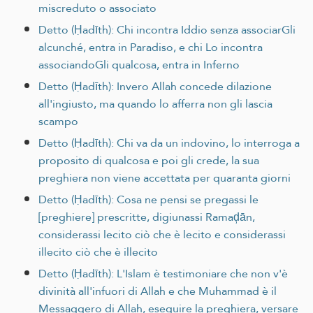
miscreduto o associato
Detto (Ḥadīth): Chi incontra Iddio senza associarGli
alcunché, entra in Paradiso, e chi Lo incontra
associandoGli qualcosa, entra in Inferno
Detto (Ḥadīth): Invero Allah concede dilazione
all'ingiusto, ma quando lo afferra non gli lascia
scampo
Detto (Ḥadīth): Chi va da un indovino, lo interroga a
proposito di qualcosa e poi gli crede, la sua
preghiera non viene accettata per quaranta giorni
Detto (Ḥadīth): Cosa ne pensi se pregassi le
[preghiere] prescritte, digiunassi Ramaḑān,
considerassi lecito ciò che è lecito e considerassi
illecito ciò che è illecito
Detto (Ḥadīth): L'Islam è testimoniare che non v'è
divinità all'infuori di Allah e che Muhammad è il
Messaggero di Allah, eseguire la preghiera, versare