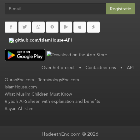
Registratie
github.com/IslamHouse-API
Over het project
•
Contacteer ons
•
API
QuranEnc.com
-
TerminologyEnc.com
IslamHouse.com
What Muslim Children Must Know
Riyadh Al-Salheen with explanation and benefits
Bayan Al-Islam
HadeethEnc.com © 2026