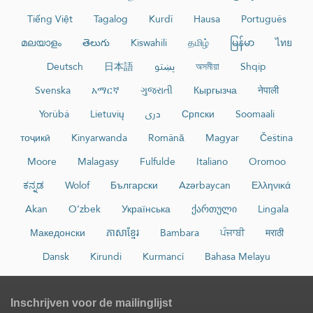
Tiếng Việt
Tagalog
Kurdî
Hausa
Português
മലയാളം
తెలుగు
Kiswahili
தமிழ்
မြန်မာ
ไทย
Deutsch
日本語
پښتو
অসমীয়া
Shqip
Svenska
አማርኛ
ગુજરાતી
Кыргызча
नेपाली
Yorùbá
Lietuvių
دری
Српски
Soomaali
тоҷикӣ
Kinyarwanda
Română
Magyar
Čeština
Moore
Malagasy
Fulfulde
Italiano
Oromoo
ಕನ್ನಡ
Wolof
Български
Azərbaycan
Ελληνικά
Akan
O‘zbek
Українська
ქართული
Lingala
Македонски
ភាសាខ្មែរ
Bambara
ਪੰਜਾਬੀ
मराठी
Dansk
Kirundi
Kurmancî
Bahasa Melayu
Inschrijven voor de mailinglijst