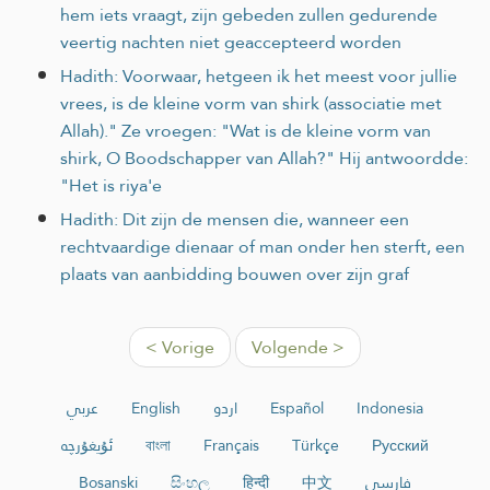
hem iets vraagt, zijn gebeden zullen gedurende
veertig nachten niet geaccepteerd worden
Hadith: Voorwaar, hetgeen ik het meest voor jullie
vrees, is de kleine vorm van shirk (associatie met
Allah)." Ze vroegen: "Wat is de kleine vorm van
shirk, O Boodschapper van Allah?" Hij antwoordde:
"Het is riya'e
Hadith: Dit zijn de mensen die, wanneer een
rechtvaardige dienaar of man onder hen sterft, een
plaats van aanbidding bouwen over zijn graf
< Vorige
Volgende >
عربي
English
اردو
Español
Indonesia
ئۇيغۇرچە
বাংলা
Français
Türkçe
Русский
Bosanski
සිංහල
हिन्दी
中文
فارسی