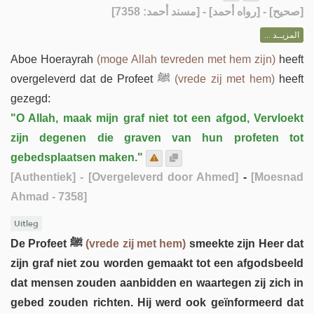
] - [رواه أحمد] - [مسند أحمد: 7358]
صحيح
[
المزيــد ...
Aboe Hoerayrah
(moge Allah tevreden met hem zijn)
heeft
overgeleverd dat de Profeet ﷺ
(vrede zij met hem)
heeft
gezegd:
"O Allah, maak mijn graf niet tot een afgod, Vervloekt
zijn degenen die graven van hun profeten tot
gebedsplaatsen maken."
[Authentiek]
- [Overgeleverd door Ahmed]
-
[Moesnad
Ahmad - 7358]
Uitleg
De Profeet ﷺ
(vrede zij met hem)
smeekte zijn Heer dat
zijn graf niet zou worden gemaakt tot een afgodsbeeld
dat mensen zouden aanbidden en waartegen zij zich in
gebed zouden richten. Hij werd ook geïnformeerd dat