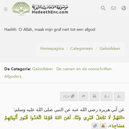
Hadith:
O Allah, maak mijn graf niet tot een afgod
Homepagina
Categorieën
Geloofsleer
De Categorie:
Geloofsleer
.
De namen en de voorschriften
.
Afgoderij
.
PDF
+
-
عن أبي هريرة رضي الله عنه عن النبي صلى الله عليه وسلم:
«اللهُمَّ لَا تَجْعَلْ قَبْرِي وَثَنًا، لَعَنَ اللهُ قَوْمًا اتَّخَذُوا قُبُورَ أَنْبِيَائِهِمْ
.
مَسَاجِدَ»