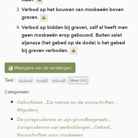
Verbod op het bouwen van moskeeën boven
graven.
Verbod op bidden bij graven, zelf al heeft men
geen moskeeën erop gebouwd. Buiten salat
aljanaza (het gebed op de dode) is het gebed
bij graven verboden.
Weergave van de vertalingen
Taal :
الإنجليزية
الأوردية
الإسبانية
Meer
(69)
Categorieën
Geloofsleer
.
De namen en de voorschriften
.
Afgoderij
De jurisprudentie en zijn grondbeginsels
.
Jurisprudentie van aanbiddingen
.
Gebed
.
Voorschriften voor moskeeën