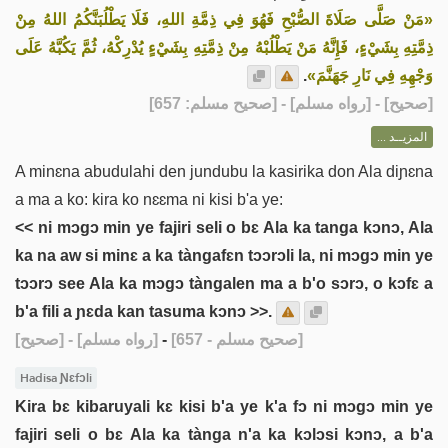
«مَنْ صَلَّى صَلَاةَ الصُّبْحِ فَهُوَ فِي ذِمَّةِ اللهِ، فَلَا يَطْلُبَنَّكُمُ اللهُ مِنْ
ذِمَّتِهِ بِشَيْءٍ، فَإِنَّهُ مَنْ يَطْلُبْهُ مِنْ ذِمَّتِهِ بِشَيْءٍ يُدْرِكْهُ، ثُمَّ يَكُبَّهُ عَلَى
.
وَجْهِهِ فِي نَارِ جَهَنَّمَ»
] - [رواه مسلم] - [صحيح مسلم: 657]
صحيح
[
المزيــد ...
A minɛna abudulahi den jundubu la kasirika don Ala diɲɛna
a ma a ko: kira ko nɛɛma ni kisi b'a ye:
<< ni mɔgɔ min ye fajiri seli o bɛ Ala ka tanga kɔnɔ, Ala
ka na aw si minɛ a ka tàngafɛn tɔɔrɔli la, ni mɔgɔ min ye
tɔɔrɔ see Ala ka mɔgɔ tàngalen ma a b'o sɔrɔ, o kɔfɛ a
b'a fili a ɲɛda kan tasuma kɔnɔ >>.
[صحيح]
- [رواه مسلم]
-
[صحيح مسلم - 657]
Hadisa Ɲɛfɔli
Kira bɛ kibaruyali kɛ kisi b'a ye k'a fɔ ni mɔgɔ min ye
fajiri seli o bɛ Ala ka tànga n'a ka kɔlɔsi kɔnɔ, a b'a