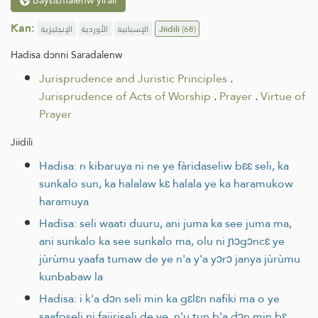
Kan:
الإنجليزية
الأوردية
الإسبانية
Jiidili
(68)
Hadisa dɔnni Saradalenw
Jurisprudence and Juristic Principles
.
Jurisprudence of Acts of Worship
.
Prayer
.
Virtue of
Prayer
Jiidili
Hadisa: n kibaruya ni ne ye fàridaseliw bɛɛ seli, ka
sunkalo sun, ka halalaw kɛ halala ye ka haramukow
haramuya
Hadisa: seli waati duuru, ani juma ka see juma ma,
ani sunkalo ka see sunkalo ma, olu ni ɲɔgɔncɛ ye
jùrùmu yaafa tumaw de ye n'a y'a yɔrɔ janya jùrùmu
kunbabaw la
Hadisa: i k'a dɔn seli min ka gɛlɛn nafiki ma o ye
saafoseli ni fajiriseli de ye, n'u tun b'a dɔn min bɛ