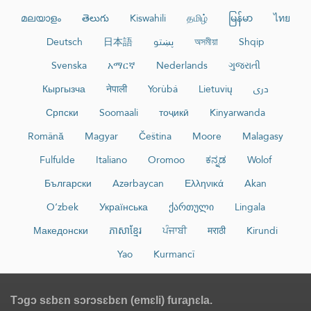
മലയാളം
తెలుగు
Kiswahili
தமிழ்
မြန်မာ
ไทย
Deutsch
日本語
پښتو
অসমীয়া
Shqip
Svenska
አማርኛ
Nederlands
ગુજરાતી
Кыргызча
नेपाली
Yorùbá
Lietuvių
دری
Српски
Soomaali
тоҷикӣ
Kinyarwanda
Română
Magyar
Čeština
Moore
Malagasy
Fulfulde
Italiano
Oromoo
ಕನ್ನಡ
Wolof
Български
Azərbaycan
Ελληνικά
Akan
O‘zbek
Українська
ქართული
Lingala
Македонски
ភាសាខ្មែរ
ਪੰਜਾਬੀ
मराठी
Kirundi
Yao
Kurmancî
Tɔgɔ sɛbɛn sɔrɔsɛbɛn (emɛli) furaɲɛla.