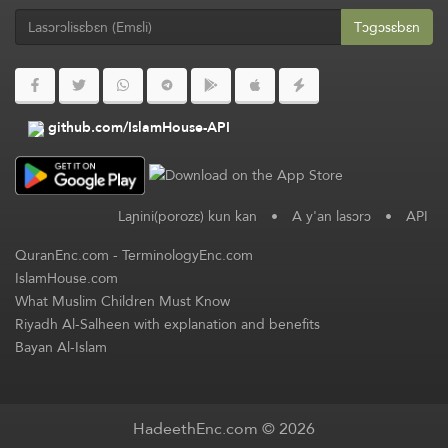
Tɔgɔsɛbɛn
github.com/IslamHouse-API
Laɲini(porozɛ) kun kan
•
A y'an lasɔrɔ
•
API
QuranEnc.com
-
TerminologyEnc.com
IslamHouse.com
What Muslim Children Must Know
Riyadh Al-Salheen with explanation and benefits
Bayan Al-Islam
HadeethEnc.com © 2026