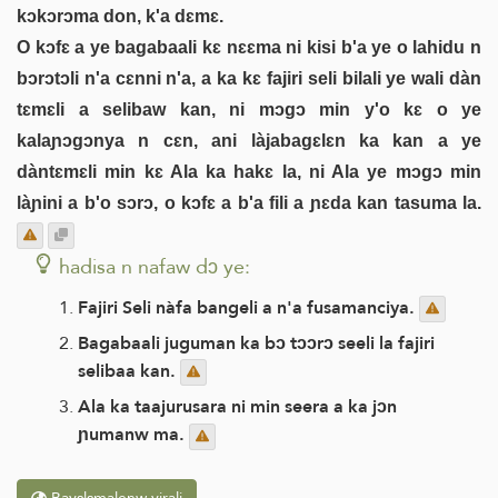
kɔkɔrɔma don, k'a dɛmɛ.
O kɔfɛ a ye bagabaali kɛ nɛɛma ni kisi b'a ye o lahidu n
bɔrɔtɔli n'a cɛnni n'a, a ka kɛ fajiri seli bilali ye wali dàn
tɛmɛli a selibaw kan, ni mɔgɔ min y'o kɛ o ye
kalaɲɔgɔnya n cɛn, ani làjabagɛlɛn ka kan a ye
dàntɛmɛli min kɛ Ala ka hakɛ la, ni Ala ye mɔgɔ min
làɲini a b'o sɔrɔ, o kɔfɛ a b'a fili a ɲɛda kan tasuma la.
hadisa n nafaw dɔ ye:
Fajiri Seli nàfa bangeli a n'a fusamanciya.
Bagabaali juguman ka bɔ tɔɔrɔ seeli la fajiri
selibaa kan.
Ala ka taajurusara ni min seera a ka jɔn
ɲumanw ma.
Bayɛlɛmalenw yirali