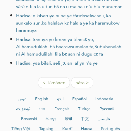
sɔrɔ o fila la u tun bɛ na u ma hali n'u b'u munuman
Hadisa: n kibaruya ni ne ye fàridaseliw seli, ka
sunkalo sun,ka halalaw kɛ halala ye ka haramukow
haramuya
Hadisa: Sanuya ye limaniya tilancɛ ye,
Alihamudulilahi bɛ baarawsumalan fa,Subuhanalahi
ni Alihamudulilahi fila bɛ san ni dugu cɛ fa
Hadisa: yaa bilali, seli jɔ, an lafiya n'a ye
< Tɛmɛnen
nàta >
عربي
English
اردو
Español
Indonesia
ئۇيغۇرچە
বাংলা
Français
Türkçe
Русский
Bosanski
සිංහල
हिन्दी
中文
فارسی
Tiếng Việt
Tagalog
Kurdî
Hausa
Português