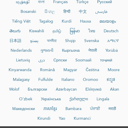
ئۇيغۇرچە
বাংলা
Français
Türkçe
Русский
Bosanski
සිංහල
हिन्दी
中文
فارسی
Tiếng Việt
Tagalog
Kurdî
Hausa
മലയാളം
తెలుగు
Kiswahili
தமிழ்
မြန်မာ
ไทย
Deutsch
日本語
پښتو
অসমীয়া
Shqip
Svenska
አማርኛ
Nederlands
ગુજરાતી
Кыргызча
नेपाली
Yorùbá
Lietuvių
دری
Српски
Soomaali
тоҷикӣ
Kinyarwanda
Română
Magyar
Čeština
Moore
Malagasy
Fulfulde
Italiano
Oromoo
ಕನ್ನಡ
Wolof
Български
Azərbaycan
Ελληνικά
Akan
O‘zbek
Українська
ქართული
Lingala
Македонски
ភាសាខ្មែរ
Bambara
ਪੰਜਾਬੀ
मराठी
Kirundi
Yao
Kurmancî