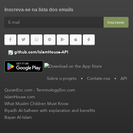
Inscreva-se na lista dos emails
Inscrever
github.com/IslamHouse-API
Sobre o projeto
•
Contate-nos
•
API
QuranEnc.com
-
TerminologyEnc.com
IslamHouse.com
What Muslim Children Must Know
Riyadh Al-Salheen with explanation and benefits
Bayan Al-Islam