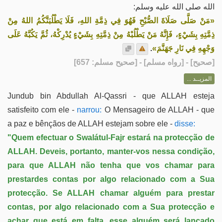
الله صلى الله عليه وسلم:
«مَنْ صَلَّى صَلَاةَ الصُّبْحِ فَهُوَ فِي ذِمَّةِ اللهِ، فَلَا يَطْلُبَنَّكُمُ اللهُ مِنْ
ذِمَّتِهِ بِشَيْءٍ، فَإِنَّهُ مَنْ يَطْلُبْهُ مِنْ ذِمَّتِهِ بِشَيْءٍ يُدْرِكْهُ، ثُمَّ يَكُبَّهُ عَلَى
.
وَجْهِهِ فِي نَارِ جَهَنَّمَ»
] - [رواه مسلم] - [صحيح مسلم: 657]
صحيح
[
المزيــد ...
Jundub bin Abdullah Al-Qassri - que ALLAH esteja
satisfeito com ele -
narrou:
O Mensageiro de ALLAH - que
a paz e bênçãos de ALLAH estejam sobre ele -
disse:
"Quem efectuar o Swalátul-Fajr estará na protecção de
ALLAH. Deveis, portanto, manter-vos nessa condição,
para que ALLAH não tenha que vos chamar para
prestardes contas por algo relacionado com a Sua
protecção. Se ALLAH chamar alguém para prestar
contas, por algo relacionado com a Sua protecção e
achar que está em falta, esse alguém será lançado