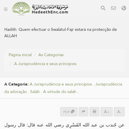
Hadith:
Quem efectuar o Swalátul-Fajr estará na protecção de
ALLAH
Página inicial
As Categorias
A Jurisprudência e seus princípios
A Categoria:
A Jurisprudência e seus princípios
.
Jurisprudência
da adoração
.
Saláh
.
A virtude do salah
.
PDF
+
-
عن جُندب بن عبد الله القَسْرِِي رضي الله عنه قال: قال رسول