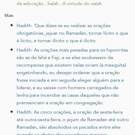
da adoração
.
Saláh
.
A virtude do salah
Mais
Hadith: ‘Que dizes se eu realizar as orações
obrigatórias, jejuar no Ramadán, tornar lícito o que
é lícito, e tornar ilícito o que é ilícito
Hadith: As orações mais pesadas para os hipocritas
são as de Ishá e Fajr, e se eles soubessem da
recompensa que existem nelas viriam (a mesquita)
engatinhando, eu desejei ordenar que a oração
fosse iniciada e em seguida eleger alguém para a
liderar, e eu saisse com homens carregados de
lenha para incendiar as casas daqueles que não
prensenciam a oração em congregação.
Hadith: As cinco orações, a oração de sexta-feira
até outra sexta-feira, o jejum de Ramadan até outro
Ramadan, são absolvidos os pecados entre eles
quando se abster dos pecadores maiores.