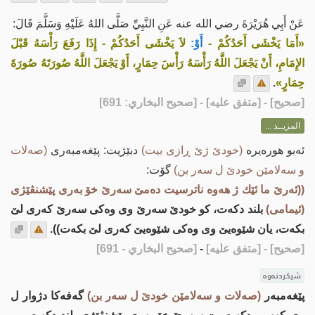
عَنْ أَبِي هُرَيْرَةَ رضي الله عنه عَنِ النَّبِيِّ صَلَّى اللهُ عَلَيْهِ وَسَلَّمَ قَالَ:
«أَمَا يَخْشَى أَحَدُكُمْ -
أَوْ:
لاَ يَخْشَى أَحَدُكُمْ - إِذَا رَفَعَ رَأْسَهُ قَبْلَ
الإِمَامِ، أَنْ يَجْعَلَ اللَّهُ رَأْسَهُ رَأْسَ حِمَارٍ، أَوْ يَجْعَلَ اللَّهُ صُورَتَهُ صُورَةَ
حِمَارٍ»
.
[
صحيح
] - [متفق عليه] - [صحيح البخاري: 691]
المزيــد ...
ئه‌بو هوره‌یره‌
(خودێ ژێ ڕازی بیت)
دبێژیت: پێغه‌مبه‌ری
(صه‌لات
و سه‌لامێن خودێ ل سه‌ر بن)
گۆت:
((ئه‌رێ ما ئێك ژ هه‌وه ناترسیت ده‌مێ سه‌رێ خۆ به‌ری پێشنڤێژی
(ئیمامی)
بلند دكه‌ت، كو خودێ سه‌رێ وی وه‌كی‌ سه‌رێ كه‌ری لێ
بكه‌ت، یان شێوه‌یێ وی وه‌كی شێوه‌یێ كه‌ری لێ بكه‌ت)).
[صحيح]
- [متفق عليه]
-
[صحيح البخاري - 691]
شیکردنەوە
پێغه‌مبه‌ر
(صه‌لات و سه‌لامێن خودێ ل سه‌ر بن)
گه‌فه‌كا دژوار ل