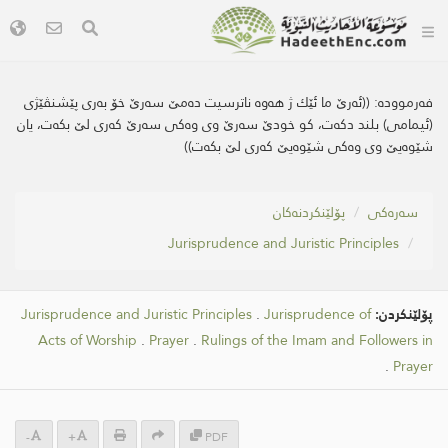
فەرموودە:
((ئه‌رێ ما ئێك ژ هه‌وه ناترسیت ده‌مێ سه‌رێ خۆ به‌ری پێشنڤێژی
(ئیمامی) بلند دكه‌ت، كو خودێ سه‌رێ وی وه‌كی‌ سه‌رێ كه‌ری لێ بكه‌ت، یان
شێوه‌یێ وی وه‌كی شێوه‌یێ كه‌ری لێ بكه‌ت))
سه‌ره‌كی
پۆلێنکردنەکان
Jurisprudence and Juristic Principles
پۆلێنکردن:
Jurisprudence of
.
Jurisprudence and Juristic Principles
Acts of Worship
.
Prayer
.
Rulings of the Imam and Followers in
.
Prayer
-
+
PDF