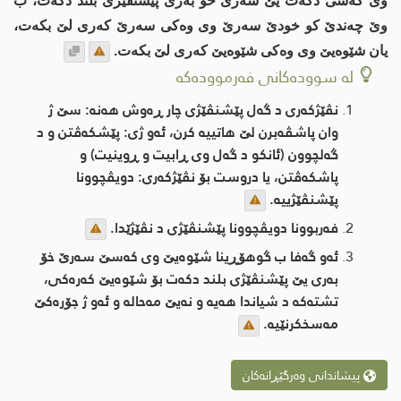
وی كه‌سی دكه‌ت یێ سه‌رێ خۆ به‌ری پێشنڤێژی بلند دكه‌ت، ب
وێ چه‌ندێ كو خودێ سه‌رێ وی وه‌كی سه‌رێ كه‌ری لێ بكه‌ت،
یان شێوه‌یێ وی وه‌كی شێوه‌یێ كه‌ری لێ بكه‌ت.
لە سوودەکانی فەرموودەکە
نڤێژكه‌ری د گه‌ل پێشنڤێژی چار ڕه‌وش هه‌نه‌: سێ ژ
وان پاشڤه‌برن لێ هاتییه‌ كرن، ئه‌و ژی: پێشكه‌ڤتن و د
گه‌لچوون (ئانكو د گه‌ل وی ڕابیت و ڕوینیت) و
پاشكه‌ڤتن، یا دروست بۆ نڤێژكه‌ری: دویڤچوونا
پێشنڤێژییه‌.
فه‌ربوونا دویڤچوونا پێشنڤێژی د نڤێژێدا.
ئه‌و گه‌فا ب گوهۆڕینا شێوه‌یێ وی كه‌سێ سه‌رێ خۆ
به‌ری یێ پێشنڤێژی بلند دكه‌ت بۆ شێوه‌یێ كه‌ره‌كی،
تشته‌كه‌ د شیاندا هه‌یه‌ و نه‌یێ مه‌حاله‌ و ئه‌و ژ جۆره‌كێ
مه‌سخكرنێیه‌.
پیشاندانی وەرگێڕانەکان