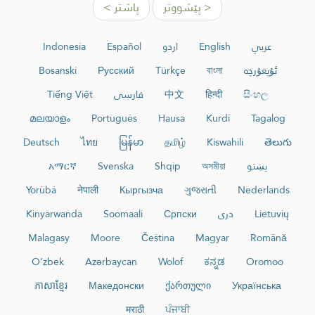
< پێشووتر
پاشتر >
عربي
English
اردو
Español
Indonesia
ئۇيغۇرچە
বাংলা
Türkçe
Русский
Bosanski
සිංහල
हिन्दी
中文
فارسی
Tiếng Việt
മലയാളം
Português
Hausa
Kurdî
Tagalog
Deutsch
ไทย
မြန်မာ
தமிழ்
Kiswahili
తెలుగు
پښتو
অসমীয়া
Shqip
Svenska
አማርኛ
Yorùbá
नेपाली
Кыргызча
ગુજરાતી
Nederlands
Lietuvių
دری
Српски
Soomaali
Kinyarwanda
Malagasy
Moore
Čeština
Magyar
Română
O‘zbek
Azərbaycan
Wolof
ಕನ್ನಡ
Oromoo
ភាសាខ្មែរ
Македонски
ქართული
Українська
मराठी
ਪੰਜਾਬੀ