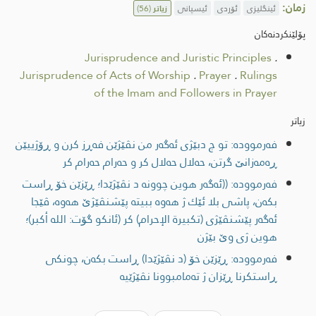
زمان:
ئینگلیزی
ئۆردی
ئیسپانی
زیاتر
(56)
پۆلێنکردنەکان
Jurisprudence and Juristic Principles
.
Jurisprudence of Acts of Worship
.
Prayer
.
Rulings
of the Imam and Followers in Prayer
زیاتر
فەرموودە: تو چ دبێژی ئەگەر من نڤێژێن فەڕز کرن و ڕۆژییێن
ڕەمەزانێ گرتن، حەلال حەلال کر و حەرام حەرام کر
فەرموودە: ((ئه‌گه‌ر هوین چوونه‌ د نڤێژێدا؛ ڕێزێن خۆ ڕاست
بكه‌ن، پاشی بلا ئێك ژ هه‌وه‌ ببيته‌ پێشنڤێژێ هه‌وه‌، ڤێجا
ئه‌گه‌ر پێشنڤێژی (تكبيرة الإحرام) كر (ئانكو گۆت: الله أكبر)؛
هوین ژی وێ بێژن
فەرموودە: ڕێزێن خۆ (د نڤێژێدا) ڕاست بكه‌ن، چونكی
ڕاستكرنا ڕێزان ژ ته‌مامبوونا نڤێژێیه‌