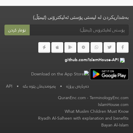
بەشداریکردن لە لیستی پۆستی ئەلیکترۆنی (ئیمێڵ)
تۆمار کردن
github.com/IslamHouse-API
دەربارەی پرۆژە
•
پەیوەندیمان پێوە بکە
•
API
QuranEnc.com
-
TerminologyEnc.com
IslamHouse.com
What Muslim Children Must Know
Riyadh Al-Salheen with explanation and benefits
Bayan Al-Islam