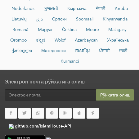
Nederlands
ગુજરાતી
Кыргызча
नेपाली
Yorùbá
Lietuvių
دری
Српски
Soomaali
Kinyarwanda
Română
Magyar
Čeština
Moore
Malagasy
Oromoo
ಕನ್ನಡ
Wolof
Azərbaycan
Українська
ქართული
Македонски
ភាសាខ្មែរ
ਪੰਜਾਬੀ
मराठी
Kurmancî
Электрон почта рўйхатига олиш
Рўйхатга олиш
github.com/IslamHouse-API