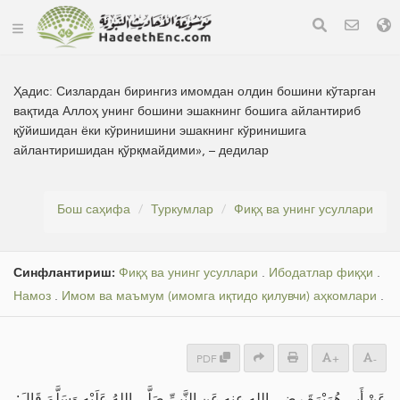
Ҳадис:
Сизлардан бирингиз имомдан олдин бошини кўтарган
вақтида Аллоҳ унинг бошини эшакнинг бошига айлантириб
қўйишидан ёки кўринишини эшакнинг кўринишига
айлантиришидан қўрқмайдими», – дедилар
Бош саҳифа
Туркумлар
Фиқҳ ва унинг усуллари
Синфлантириш:
Фиқҳ ва унинг усуллари
.
Ибодатлар фиқҳи
.
Намоз
.
Имом ва маъмум (имомга иқтидо қилувчи) аҳкомлари
.
PDF
+
-
عَنْ أَبِي هُرَيْرَةَ رضي الله عنه عَنِ النَّبِيِّ صَلَّى اللهُ عَلَيْهِ وَسَلَّمَ قَالَ: