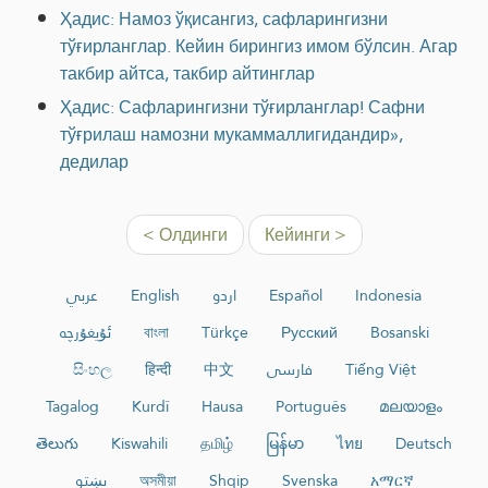
Ҳадис: Намоз ўқисангиз, сафларингизни
тўғирланглар. Кейин бирингиз имом бўлсин. Агар
такбир айтса, такбир айтинглар
Ҳадис: Сафларингизни тўғирланглар! Сафни
тўғрилаш намозни мукаммаллигидандир»,
дедилар
< Олдинги
Кейинги >
عربي
English
اردو
Español
Indonesia
ئۇيغۇرچە
বাংলা
Türkçe
Русский
Bosanski
සිංහල
हिन्दी
中文
فارسی
Tiếng Việt
Tagalog
Kurdî
Hausa
Português
മലയാളം
తెలుగు
Kiswahili
தமிழ்
မြန်မာ
ไทย
Deutsch
پښتو
অসমীয়া
Shqip
Svenska
አማርኛ