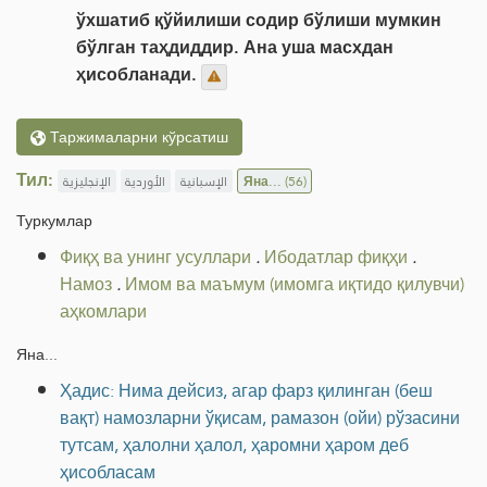
ўхшатиб қўйилиши содир бўлиши мумкин
бўлган таҳдиддир. Ана уша масхдан
ҳисобланади.
Таржималарни кўрсатиш
Тил:
الإنجليزية
الأوردية
الإسبانية
Яна...
(56)
Туркумлар
Фиқҳ ва унинг усуллари
.
Ибодатлар фиқҳи
.
Намоз
.
Имом ва маъмум (имомга иқтидо қилувчи)
аҳкомлари
Яна...
Ҳадис: Нима дейсиз, агар фарз қилинган (беш
вақт) намозларни ўқисам, рамазон (ойи) рўзасини
тутсам, ҳалолни ҳалол, ҳаромни ҳаром деб
ҳисобласам