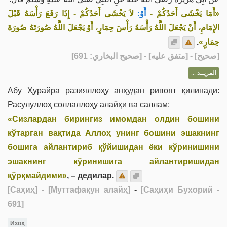
«أَمَا يَخْشَى أَحَدُكُمْ -
أَوْ:
لاَ يَخْشَى أَحَدُكُمْ - إِذَا رَفَعَ رَأْسَهُ قَبْلَ
الإِمَامِ، أَنْ يَجْعَلَ اللَّهُ رَأْسَهُ رَأْسَ حِمَارٍ، أَوْ يَجْعَلَ اللَّهُ صُورَتَهُ صُورَةَ
.
حِمَارٍ»
] - [متفق عليه] - [صحيح البخاري: 691]
صحيح
[
المزيــد ...
Абу Ҳурайра разияллоҳу анҳудан ривоят қилинади:
Расулуллоҳ соллаллоҳу алайҳи ва саллам:
«Сизлардан бирингиз имомдан олдин бошини
кўтарган вақтида Аллоҳ унинг бошини эшакнинг
бошига айлантириб қўйишидан ёки кўринишини
эшакнинг кўринишига айлантиришидан
қўрқмайдими»
, – дедилар.
[Саҳиҳ]
- [Муттафақун алайҳ]
-
[Саҳиҳи Бухорий -
691]
Изоҳ