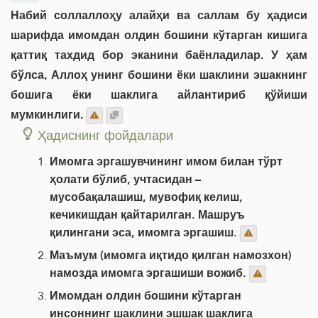
Набий соллаллоҳу алайҳи ва саллам бу ҳадиси
шарифда имомдан олдин бошини кўтарган кишига
қаттиқ тахдид бор эканини баёнладилар. У ҳам
бўлса, Аллоҳ унинг бошини ёки шаклини эшакнинг
бошига ёки шаклига айлантириб қўйиши
мумкинлиги.
Ҳадиснинг фойдалари
Имомга эргашувчининг имом билан тўрт
ҳолати бўлиб, учтасидан –
мусобақалашиш, мувофиқ келиш,
кечикишдан қайтарилган. Машруъ
қилингани эса, имомга эргашиш.
Маъмум (имомга иқтидо қилган намозхон)
намозда имомга эргашиши вожиб.
Имомдан олдин бошини кўтарган
инсоннинг шаклини эшшак шаклига