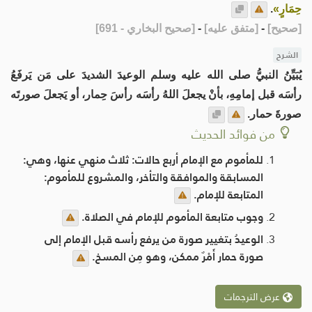
حِمَارٍ»
.
[
صحيح
]
-
[
متفق عليه
]
-
[
صحيح البخاري - 691
]
الشرح
يُبَيِّنُ النبيُّ صلى الله عليه وسلم الوعيدَ الشديدَ على مَن يَرفَعُ
رأسَه قبل إمامِهِ، بأنْ يجعلَ اللهُ رأسَه رأسَ حِمار، أو يَجعلَ صورتَه
صورةَ حمار.
من فوائد الحديث
للمأموم مع الإمام أربع حالات: ثلاث منهي عنها، وهي:
المسابقة والموافقة والتأخر، والمشروع للمأموم:
المتابعة للإمام.
وجوب متابعة المأموم للإمام في الصلاة.
الوعيدُ بتغيير صورة من يرفع رأسه قبل الإمام إلى
صورة حمار أَمْرٌ ممكن، وهو مِن المسخ.
عرض الترجمات