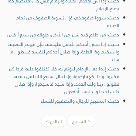
حديث: إذا أتى أحدكم الصلاة والإمام على حال، فليصنع كما
يصنع الإمام
حديث: سووا صفوفكم، فإن تسوية الصفوف من تمام
الصلاة
حديث: من ظلم قيد شبر من الأرض؛ طوقه من سبع أرضين
حديث: إذا صلى أحدكم للناس فليخفف فإن فيهم الضعيف
والسقيم وذا الحاجة، وإذا صلى أحدكم لنفسه فليطول ما
شاء
حديث: إنما جعل الإمام ليؤتم به، فلا تختلفوا عليه، فإذا كبر
فكبروا، وإذا ركع فاركعوا، وإذا قال: سمع الله لمن حمده،
فقولوا: ربنا ولك الحمد، وإذا سجد فاسجدوا، وإذا صلى
جالسا فصلوا جلوسا أجمعون
حديث: التسبيح للرجال، والتصفيق للنساء
< السابق
التالي >