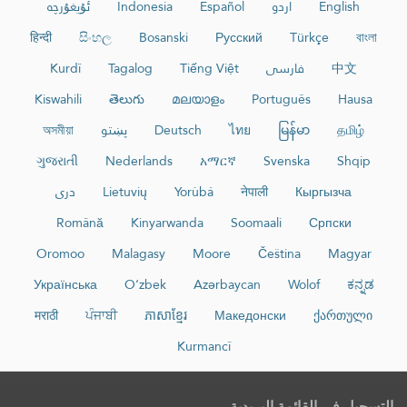
English
اردو
Español
Indonesia
ئۇيغۇرچە
हिन्दी
සිංහල
Bosanski
Русский
Türkçe
বাংলা
中文
فارسی
Tiếng Việt
Tagalog
Kurdî
Kiswahili
తెలుగు
മലയാളം
Português
Hausa
தமிழ்
မြန်မာ
ไทย
Deutsch
پښتو
অসমীয়া
ગુજરાતી
Nederlands
አማርኛ
Svenska
Shqip
Кыргызча
नेपाली
Yorùbá
Lietuvių
دری
Română
Kinyarwanda
Soomaali
Српски
Oromoo
Malagasy
Moore
Čeština
Magyar
Українська
O‘zbek
Azərbaycan
Wolof
ಕನ್ನಡ
मराठी
ਪੰਜਾਬੀ
ភាសាខ្មែរ
Македонски
ქართული
Kurmancî
التسجيل في القائمة البريدية