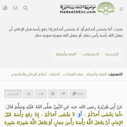
حديث:
أما يخشى أحدكم أو: لا يخشى أحدكم إذا رفع رأسه قبل الإمام، أن
يجعل الله رأسه رأس حمار، أو يجعل الله صورته صورة حمار
الرئيسية
التصنيفات
الفقه وأصوله
التصنيف:
الفقه وأصوله
.
فقه العبادات
.
الصلاة
.
أحكام الإمام والمأموم
.
التشكيل
-
+
PDF
عَنْ أَبِي هُرَيْرَةَ رضي الله عنه عَنِ النَّبِيِّ صَلَّى اللهُ عَلَيْهِ وَسَلَّمَ قَالَ:
«أَمَا يَخْشَى أَحَدُكُمْ -
أَوْ:
لاَ يَخْشَى أَحَدُكُمْ - إِذَا رَفَعَ رَأْسَهُ قَبْلَ
الإِمَامِ، أَنْ يَجْعَلَ اللَّهُ رَأْسَهُ رَأْسَ حِمَارٍ، أَوْ يَجْعَلَ اللَّهُ صُورَتَهُ صُورَةَ