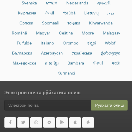
Svenska
አማርኛ
Nederlands
ગુજરાતી
Кыргызча
नेपाली
Yorùbá
Lietuvių
دری
Српски
Soomaali
тоҷикӣ
Kinyarwanda
Română
Magyar
Čeština
Moore
Malagasy
Fulfulde
Italiano
Oromoo
ಕನ್ನಡ
Wolof
Български
Azərbaycan
Українська
ქართული
Македонски
ភាសាខ្មែរ
Bambara
ਪੰਜਾਬੀ
मराठी
Kurmancî
Электрон почта рўйхатига олиш
Рўйхатга олиш