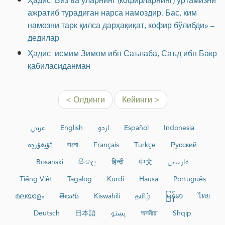
Ҳадис: Биз ва уларнинг (кофирларнинг) ўртамизни
ажратиб турадиган нарса намоздир. Бас, ким
намозни тарк қилса дарҳақиқат, кофир бўлибди» –
дедилар
Ҳадис: исмим Зимом ибн Саълаба, Саъд ибн Бакр
қабиласиданман
< Олдинги
Кейинги >
عربي
English
اردو
Español
Indonesia
ئۇيغۇرچە
বাংলা
Français
Türkçe
Русский
Bosanski
සිංහල
हिन्दी
中文
فارسی
Tiếng Việt
Tagalog
Kurdî
Hausa
Português
മലയാളം
తెలుగు
Kiswahili
தமிழ்
မြန်မာ
ไทย
Deutsch
日本語
پښتو
অসমীয়া
Shqip