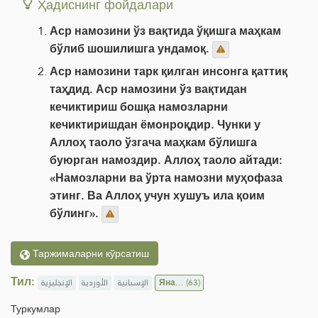
Ҳадиснинг фойдалари
Аср намозини ўз вақтида ўқишга маҳкам
бўлиб шошилишга ундамоқ.
Аср намозини тарк қилган инсонга қаттиқ
таҳдид. Аср намозини ўз вақтидан
кечиктириш бошқа намозларни
кечиктиришдан ёмонроқдир. Чунки у
Аллоҳ таоло ўзгача маҳкам бўлишга
буюрган намоздир. Аллоҳ таоло айтади:
«Намозларни ва ўрта намозни муҳофаза
этинг. Ва Аллоҳ учун хушуъ ила қоим
бўлинг».
Таржималарни кўрсатиш
Тил:
الإنجليزية
الأوردية
الإسبانية
Яна...
(63)
Туркумлар