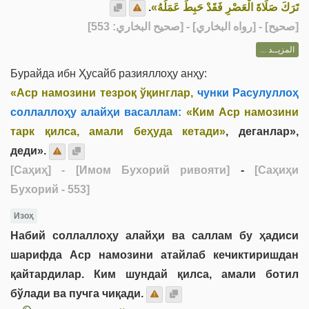
.
تَرَكَ صَلَاةَ الْعَصْرِ فَقَدْ حَبِطَ عَمَلُهُ»
] - [رواه البخاري] - [صحيح البخاري: 553]
صحيح
[
المزيــد ...
Бурайда ибн Ҳусайб разияллоҳу анҳу:
«Аср намозини тезроқ ўқинглар,
чунки Расулуллоҳ
соллаллоҳу алайҳи васаллам:
«Ким Аср намозини
тарк қилса, амали беҳуда кетади»
, деганлар»,
деди».
[Саҳиҳ]
- [Имом Бухорий ривояти]
-
[Саҳиҳи
Бухорий - 553]
Изоҳ
Набий соллаллоҳу алайҳи ва саллам бу ҳадиси
шарифда Аср намозини атайлаб кечиктиришдан
қайтардилар. Ким шундай қилса, амали ботил
бўлади ва пучга чиқади.