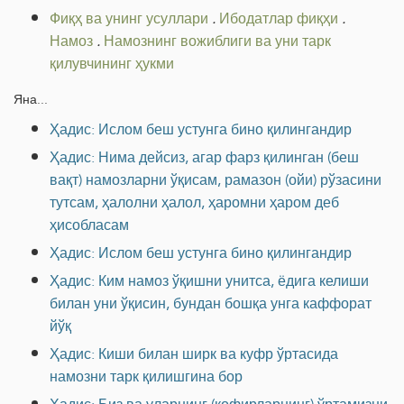
Фиқҳ ва унинг усуллари
.
Ибодатлар фиқҳи
.
Намоз
.
Намознинг вожиблиги ва уни тарк
қилувчининг ҳукми
Яна...
Ҳадис: Ислом беш устунга бино қилингандир
Ҳадис: Нима дейсиз, агар фарз қилинган (беш
вақт) намозларни ўқисам, рамазон (ойи) рўзасини
тутсам, ҳалолни ҳалол, ҳаромни ҳаром деб
ҳисобласам
Ҳадис: Ислом беш устунга бино қилингандир
Ҳадис: Ким намоз ўқишни унитса, ёдига келиши
билан уни ўқисин, бундан бошқа унга каффорат
йўқ
Ҳадис: Киши билан ширк ва куфр ўртасида
намозни тарк қилишгина бор