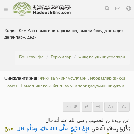
Ҳадис:
Ким Аср намозини тарк қилса, амали беҳуда кетади»,
деганлар», деди
Бош саҳифа
Туркумлар
Фиқҳ ва унинг усуллари
Синфлантириш:
Фиқҳ ва унинг усуллари
.
Ибодатлар фиқҳи
.
Намоз
.
Намознинг вожиблиги ва уни тарк қилувчининг ҳукми
.
PDF
+
-
عن بريدة بن الحصيب رضي الله عنه أنه قال:
بَكِّرُوا بِصَلَاةِ الْعَصْرِ،
فَإِنَّ النَّبِيَّ صَلَّى اللهُ عَلَيْهِ وَسَلَّمَ قَالَ:
«مَنْ