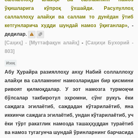
ўқишларига кўпроқ ўхшайди. Расулуллоҳ
саллаллоҳу алайҳи ва саллам то дунёдан ўтиб
кетгунларича худди шундай намоз ўқиганлар»
, -
дедилар.
[Саҳиҳ]
- [Муттафақун алайҳ]
-
[Саҳиҳи Бухорий -
803]
Изоҳ
Абу Ҳурайра разияллоҳу анҳу Набий соллаллоҳу
алайҳи ва салламнинг намозларидан бир қисмини
ривоят қилмоқдалар. У зот намозга турмоқчи
бўлсалар такбиротул эҳромни, сўнг рукуъ ёки
саждага эгилаётиб, саждадан кўтарилаётиб, яна
иккинчи саждага эгилаётиб, ундан кўтарилаётиб, уч
ёки тўрт ракатлик намозда ташаҳҳуддан тураётиб
ва намоз тугагунча шундай ўринларнинг барчасида