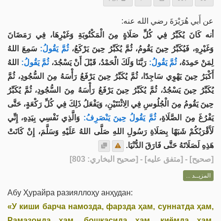
عن أَبي هُرَيْرَةَ رضي الله عنه:
أنه كَانَ يُكَبِّرُ فِي كُلِّ صَلَاةٍ مِنَ الْمَكْتُوبَةِ وَغَيْرِهَا، فِي رَمَضَانَ
وَغَيْرِهِ، فَيُكَبِّرُ حِينَ يَقُومُ، ثُمَّ يُكَبِّرُ حِينَ يَرْكَعُ،
ثُمَّ يَقُولُ:
سَمِعَ اللهُ
لِمَنْ حَمِدَهُ،
ثُمَّ يَقُولُ:
رَبَّنَا وَلَكَ الْحَمْدُ، قَبْلَ أَنْ يَسْجُدَ،
ثُمَّ يَقُولُ:
اللهُ
أَكْبَرُ حِينَ يَهْوِي سَاجِدًا، ثُمَّ يُكَبِّرُ حِينَ يَرْفَعُ رَأْسَهُ مِنَ السُّجُودِ، ثُمَّ
يُكَبِّرُ حِينَ يَسْجُدُ، ثُمَّ يُكَبِّرُ حِينَ يَرْفَعُ رَأْسَهُ مِنَ السُّجُودِ، ثُمَّ يُكَبِّرُ
حِينَ يَقُومُ مِنَ الْجُلُوسِ فِي الِاثْنَتَيْنِ، وَيَفْعَلُ ذَلِكَ فِي كُلِّ رَكْعَةٍ، حَتَّى
يَفْرُغَ مِنَ الصَّلَاةِ،
ثُمَّ يَقُولُ حِينَ يَنْصَرِفُ:
وَالَّذِي نَفْسِي بِيَدِهِ، إِنِّي
لَأَقْرَبُكُمْ شَبَهًا بِصَلَاةِ رَسُولِ اللهِ صَلَّى اللهُ عَلَيْهِ وَسَلَّمَ، إِنْ كَانَتْ
هَذِهِ لَصَلَاتَهُ حَتَّى فَارَقَ الدُّنْيَا.
] - [متفق عليه] - [صحيح البخاري: 803]
صحيح
[
المزيــد ...
Абу Ҳурайра разияллоҳу анҳудан:
«У киши барча намозда, фарзда ҳам, суннатда ҳам,
Рамазонда ҳам, бошқасида ҳам, қиёмда ҳам,