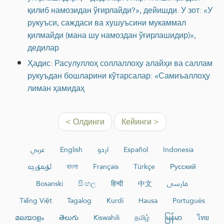
қилиб намозидан ўғирлайди?», дейишди. У зот: «У
рукуъси, саждаси ва хушуъсини мукаммал
қилмайди (мана шу намоздан ўғирлашидир)»,
дедилар
Ҳадис: Расулуллоҳ соллаллоҳу алайҳи ва саллам
рукуъдан бошларини кўтарсалар: «Самиъаллоҳу
лиман ҳамидаҳ
< Олдинги
Кейинги >
عربي
English
اردو
Español
Indonesia
ئۇيغۇرچە
বাংলা
Français
Türkçe
Русский
Bosanski
සිංහල
हिन्दी
中文
فارسی
Tiếng Việt
Tagalog
Kurdî
Hausa
Português
മലയാളം
తెలుగు
Kiswahili
தமிழ்
မြန်မာ
ไทย