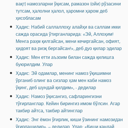
вақт) намозларни ўқисам, рамазон (ойи) рўзасини
тутсам, ҳалолни ҳалол, ҳаромни ҳаром деб
ҳисобласам
Ҳадис: Набий саллаллоҳу алайҳи ва саллам икки
сажда орасида ўтирганларида: «Эй, Аллоҳим!
Менга раҳм қилгайсан, мени кечиргайсан, офият,
ҳидоят ва ризқ бергайсан!», деб дуо қилар эдилар
Ҳадис: Мен етти аъзоим билан сажда қилишга
буюрилдим. Улар
Ҳадис: Эй одамлар, менинг намоз ўқишимни
ўрганиб олинг ва сизлар ҳам мен каби намоз
ўқинг, деб шундай қилдим», - дедилар
Ҳадис: Намоз ўқисангиз, сафларингизни
тўғирланглар. Кейин бирингиз имом бўлсин. Агар
такбир айтса, такбир айтинглар
Ҳадис: Энг ёмон ўғирлик, киши ўзининг намозидан
ўғирлашидир», – дедилар. Улар: «Киши қандай