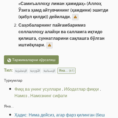
«Самиъаллоҳу лиман ҳамидаҳ» (Аллоҳ
Ўзига ҳамд айтувчининг (ҳамдини) эшитди
(қабул қилди)) дейилади.
Саҳобаларнинг пайғамбаримиз
соллаллоҳу алайҳи ва салламга иқтидо
қилишга, суннатларини сақлашга бўлган
иштиёқлари.
Таржималарни кўрсатиш
Тил:
الإنجليزية
الأوردية
الإسبانية
Яна...
(61)
Туркумлар
Фиқҳ ва унинг усуллари
.
Ибодатлар фиқҳи
.
Намоз
.
Намознинг сифати
Яна...
Ҳадис: Нима дейсиз, агар фарз қилинган (беш