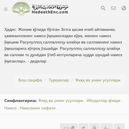
Ҳадис:
Жоним қўлида бўлган Зотга қасам ичиб айтаманки,
ҳаммангизнинг намоз ўқишингиздан кўра, менинг намоз
ўқишим Расулуллоҳ саллаллоҳу алайҳи ва салламнинг намоз
ўқишларига кўпроқ ўхшайди. Расулуллоҳ саллаллоҳу алайҳи
ва саллам то дунёдан ўтиб кетгунларича худди шундай намоз
ўқиганлар», - дедилар
Бош саҳифа
Туркумлар
Фиқҳ ва унинг усуллари
Синфлантириш:
Фиқҳ ва унинг усуллари
.
Ибодатлар фиқҳи
.
Намоз
.
Намознинг сифати
.
PDF
+
-