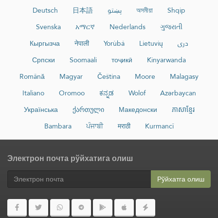
Deutsch
日本語
پښتو
অসমীয়া
Shqip
Svenska
አማርኛ
Nederlands
ગુજરાતી
Кыргызча
नेपाली
Yorùbá
Lietuvių
دری
Српски
Soomaali
тоҷикӣ
Kinyarwanda
Română
Magyar
Čeština
Moore
Malagasy
Italiano
Oromoo
ಕನ್ನಡ
Wolof
Azərbaycan
Українська
ქართული
Македонски
ភាសាខ្មែរ
Bambara
ਪੰਜਾਬੀ
मराठी
Kurmancî
Электрон почта рўйхатига олиш
Рўйхатга олиш