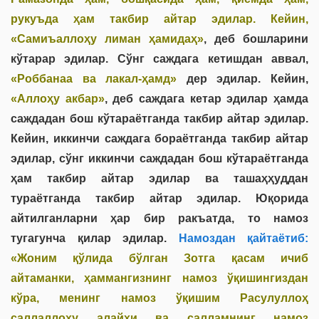
рукуъда ҳам такбир айтар эдилар. Кейин,
«Самиъаллоҳу лиман ҳамидаҳ»
, деб бошларини
кўтарар эдилар. Сўнг саждага кетишдан аввал,
«Роббанаа ва лакал-ҳамд»
дер эдилар. Кейин,
«Аллоҳу акбар»
, деб саждага кетар эдилар ҳамда
саждадан бош кўтараётганда такбир айтар эдилар.
Кейин, иккинчи саждага бораётганда такбир айтар
эдилар, сўнг иккинчи саждадан бош кўтараётганда
ҳам такбир айтар эдилар ва ташаҳҳуддан
тураётганда такбир айтар эдилар. Юқорида
айтилганларни ҳар бир ракъатда, то намоз
тугагунча қилар эдилар.
Намоздан қайтаётиб:
«Жоним қўлида бўлган Зотга қасам ичиб
айтаманки, ҳаммангизнинг намоз ўқишингиздан
кўра, менинг намоз ўқишим Расулуллоҳ
саллаллоҳу алайҳи ва салламнинг намоз