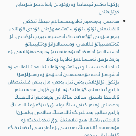
رۇكۇغا تەكبىر ئېيتقاندا ۋە رۇكۇدىن يانغاندىمۇ شۇنداق
كۆتۈرەتتى
ھەدىس: پەيغەمبەر ئەلەيھىسسالام مېنىڭ ئىككى
ئالقىنىمنى تۇتۇپ تۇرۇپ، تەشەھھۇدنى خۇددى قۇرئاندىن
بىرەر سۈرىنى ئۆگەتكەندەك ئەھمىيەت بېرىپ ئۆگەتتى، ئۇ:
(ئەتتەھىيياتۇ لىللاھى، ۋەسسالاۋاتۇ ۋەتتاييىباتۇ،
ئەسسالامۇ ئەلەيكە ئەييۇھەننەبىييۇ ۋە رەھمەتۇللاھى ۋە
بەرەكاتۇھۇ، ئەسسالامۇ ئەلەينا ۋە ئەلا
ئىبادىللاھىسسالىھىن، ئەشھەدۇئەللا ئىلاھە ئىللەللاھ، ۋە
ئەشھەدۇ ئەننە مۇھەممەدەن ئەبدۇھۇ ۋە رەسۇلۇھۇ)
پۈتكۈل ئۇلۇغلاش يەنى تىل، بەدەن، مال بىلەن قىلىنىدىغان
بارلىق ئىبادەتلەر، گۈزەللىك ۋە بارلىق گۈزەل مەدھىيىلەر
ئاللاھقا خاستۇر. سالام ساڭا، ئى پەيغەمبەر! ئاللاھنىڭ
رەھمىتى ۋە بەرىكىتى ساڭا بولسۇن! بىزگە ۋە ئاللاھنىڭ
بارلىق سالىھ بەندىلىرىگە ئاللاھنىڭ سالامى بولسۇن!
ئاللاھتىن باشقا ھىچ ئىلاھنىڭ يوق ئىكەنلىكىگە ۋە
مۇھەممەد ئاللاھنىڭ بەندىسى ۋە ئەلچىسى ئىكەنلىكىگە
گۇۋاھلىق بېرىمەن