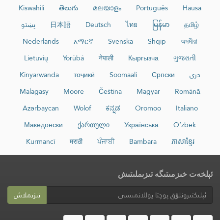
Kiswahili
తెలుగు
മലയാളം
Português
Hausa
தமிழ்
မြန်မာ
ไทย
Deutsch
日本語
پښتو
Nederlands
አማርኛ
Svenska
Shqip
অসমীয়া
Lietuvių
Yorùbá
नेपाली
Кыргызча
ગુજરાતી
دری
Српски
Soomaali
тоҷикӣ
Kinyarwanda
Malagasy
Moore
Čeština
Magyar
Română
Azərbaycan
Wolof
ಕನ್ನಡ
Oromoo
Italiano
Македонски
ქართული
Українська
O‘zbek
Kurmancî
मराठी
ਪੰਜਾਬੀ
Bambara
ភាសាខ្មែរ
ئېلخەت خىزمىتىگە تىزىملىتىش
تىزىملاش