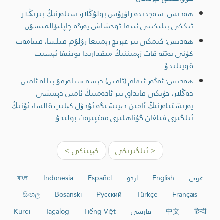
ھەدىس: سەجدىدە راۋرۇس بولۇڭلار، سىلەرنىڭ بىرىڭلار
ئىككى بىلىكىنى ئىتقا ئوخشاش يەرگە چاپلىۋالمىسۇن
ھەدىس: كىمكى بىر غېرىچ زېمىنغا زۇلۇم قىلسا، قىيامەت
كۈنى يەتتە قات زېمىننىڭ مىقدارىدا بوينىغا ئېسىپ
قويىلىدۇ
ھەدىس: ئەگەر ئىمام (ئامىن) دېسە سىلەرمۇ بىللە ئامىن
دەڭلار، چۈنكى قانداق بىر ئادەمنىڭ ئامىن دېيىشى
پەرىشتىلەرنىڭ ئامىن دېيىشىگە ئۇدۇل كېلىپ قالسا، ئۇنىڭ
ئىلگىرى قىلغان گۇناھلىرى مەغپىرەت بولىدۇ
< ئىلگىرىكى
كېيىنكى >
عربي
English
اردو
Español
Indonesia
বাংলা
සිංහල
Bosanski
Русский
Türkçe
Français
हिन्दी
中文
فارسی
Tiếng Việt
Tagalog
Kurdî