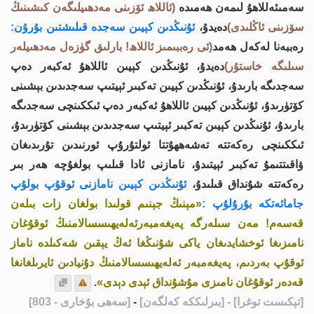
سەمىئەللاھۇ لىمەن ھەمىدە
(ئاللاھ ئۆزىنى مەدھىيلىگەن كىشىنىڭ
سۆزىنى ئاڭلىدى)
دەيدۇ،
ئۇنىڭدىن كېيىن سەجدە قىلىشتىن بۇرۇن:
رەببەنا لەكەل ھەمد
(ئى رەببىمىز ئاللاھ! بارلىق گۈزەل مەدھىيلەر
سىلىگە خاستۇر)
دەيدۇ، ئۇنىڭدىن كېيىن ئاللاھۇ ئەكبەر دەپ
سەجدىگە بارىدۇ، ئۇنىڭدىن كېيىن تەكبىر ئېيتىپ سەجدىدىن بېشىنى
كۆتۈرىدۇ، ئۇنىڭدىن كېيىن ئاللاھۇ ئەكبەر دەپ ئىككىنچى سەجدىگە
بارىدۇ، ئۇنىڭدىن كېيىن تەكبىر ئېيتىپ سەجدىدىن بېشىنى كۆتۈرىدۇ،
ئىككىنچى رەكەتتە تەشەھھۇتتا ئولتۇرۇپ ئورنىدىن تۇرىدىغان
ۋاقىتتىمۇ تەكبىر ئېيتىدۇ، نامازنى ئادا قىلىپ بولغۇچە ھەر بىر
رەكەتتە شۇنداق قىلىدۇ،
ئۇنىڭدىن كېيىن نامازنى ئ‍وقۇپ بولۇپ
جامائەتكە بۇرۇلۇپ :
«مېنىڭ جېنىم قولىدا بولغان زات بىلەن
قەسەم! مەن سىلەرگە پەيغەمبەرئەلەيھىسسالامنىڭ ئوقۇغان
نامىزىغا ئوخشايدىغان ياكى شۇنىڭغا ئەڭ يېقىن شەكىلدە ناماز
ئوقۇپ بەردىم، پەيغەمبەر ئەلەيھىسسالامنىڭ دۇنيادىن ئايرىلغانغا
قەدەر ئوقۇغان نامىزى مۇشۇنداق ئېدى دېدى»
.
[تېكىست توغرا]
- [بىرلىككە كەلگەن]
-
[سەھى بۇخارى - 803]