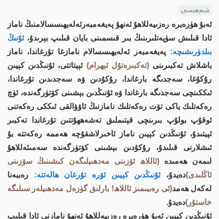
شەرھىسى
ئەبۇ ھۈرەيرە رەزىيەللاھۇ ئەنھۇ پەيغەمبەرئەلەيھىسسالامنىڭ ناماز
ئادا قىلىش سۈپەتلىرىنىڭ بىر قىسمىنى بايان قىلىپ بېرىدۇ،
ئۇنىڭ
بىلدۈرىشىچە:
پەيغەمبەر ئەلەيھىسسالام نامازغا تۇرغاندا، ناماز
باشلاش تەكبىرىنى
(تەكبىرەتۇل ئېھرام)
ئېيتاتتى، ئۇنىڭدىن كېيىن
رۇكۇغا، سەجدىگە بارغاندا، رۇكۇدىن ۋە سەجدىدىن تۇرغاندا،
ئىككىنچى سەجدىگە بارغاندا ۋە ئۇنىڭدىن بېشىنى كۆتۈرگەندە، ئۈچ
رەكەتلىك ياكى تۆت رەكەتلىك نامازنىڭ ئاۋۋالقى ئىككى رەكەتنى
ئوقۇپ بولۇپ بىرىنچى قېتىملىق تەشەھھۇتتىن تۇرغاندا تەكبىر
ئېيتىدۇ، ئۇنىڭدىن كېيىن ناماز ئاخىرلاشقۇچە ھەممە رەكەتتە بۇ
ئىشلارنى قىلىدۇ، رۇكۇدىن بېشىنى كۆتۈرگەندە سەمىئەللاھۇ
لىمەن ھەمىدە
(ئاللاھ ئۆزىنى مەدھىيلىگەن كىشىنىڭ سۆزىنى
ئاڭلىدى)
دەيدۇ،
ئۇنىڭدىن كېيىن ئۆرە تۇرغان ھالەتتە:
رەببەنا
لەكەل ھەمد
(ئى رەببىمىز ئاللاھ! بارلىق گۈزەل مەدھىيلەر سىلىگە
خاستۇر)
دەيدۇ.
ئۇنىڭدىن كېيىن ئەبۇ ھۈرەيرە رەزىيەللاھۇ ئەنھۇ نامازنى ئادا قىلىپ