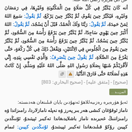
أنه كَانَ يُكَبِّرُ فِي كُلِّ صَلَاةٍ مِنَ الْمَكْتُوبَةِ وَغَيْرِهَا، فِي رَمَضَانَ
وَغَيْرِهِ، فَيُكَبِّرُ حِينَ يَقُومُ، ثُمَّ يُكَبِّرُ حِينَ يَرْكَعُ،
ثُمَّ يَقُولُ:
سَمِعَ اللهُ
لِمَنْ حَمِدَهُ،
ثُمَّ يَقُولُ:
رَبَّنَا وَلَكَ الْحَمْدُ، قَبْلَ أَنْ يَسْجُدَ،
ثُمَّ يَقُولُ:
اللهُ
أَكْبَرُ حِينَ يَهْوِي سَاجِدًا، ثُمَّ يُكَبِّرُ حِينَ يَرْفَعُ رَأْسَهُ مِنَ السُّجُودِ، ثُمَّ
يُكَبِّرُ حِينَ يَسْجُدُ، ثُمَّ يُكَبِّرُ حِينَ يَرْفَعُ رَأْسَهُ مِنَ السُّجُودِ، ثُمَّ يُكَبِّرُ
حِينَ يَقُومُ مِنَ الْجُلُوسِ فِي الِاثْنَتَيْنِ، وَيَفْعَلُ ذَلِكَ فِي كُلِّ رَكْعَةٍ، حَتَّى
يَفْرُغَ مِنَ الصَّلَاةِ،
ثُمَّ يَقُولُ حِينَ يَنْصَرِفُ:
وَالَّذِي نَفْسِي بِيَدِهِ، إِنِّي
لَأَقْرَبُكُمْ شَبَهًا بِصَلَاةِ رَسُولِ اللهِ صَلَّى اللهُ عَلَيْهِ وَسَلَّمَ، إِنْ كَانَتْ
هَذِهِ لَصَلَاتَهُ حَتَّى فَارَقَ الدُّنْيَا.
[
صحيح
] - [متفق عليه] - [صحيح البخاري: 803]
المزيــد ...
ئەبۇ ھۈرەيرە رەزىيەللاھۇ ئەنھۇدىن بايان قىلىنغان ھەدىستە:
ناماز ئوقۇغان كىشى ھەر بىر پەرز ۋە نەپلە نامازلاردا، رامىزاندا ۋە
رامىزاننىڭ غەيرىدە ناماز باشلايدىغاندا تەكبىر ئېيتىدۇ، ئۇنىڭدىن
كېيىن رۇكۇ قىلىدىغاندا تەكبىر ئېيىتىدۇ،
ئۇنىڭدىن كېيىن:
ئىمام