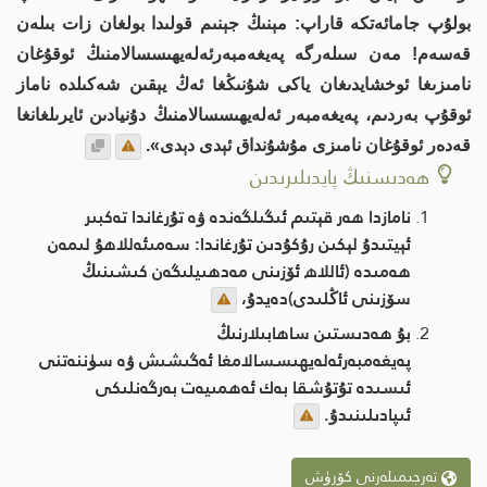
بولۇپ جامائەتكە قاراپ: مېنىڭ جېنىم قولىدا بولغان زات بىلەن
قەسەم! مەن سىلەرگە پەيغەمبەرئەلەيھىسسالامنىڭ ئوقۇغان
نامىزىغا ئوخشايدىغان ياكى شۇنىڭغا ئەڭ يېقىن شەكىلدە ناماز
ئوقۇپ بەردىم، پەيغەمبەر ئەلەيھىسسالامنىڭ دۇنيادىن ئايرىلغانغا
قەدەر ئوقۇغان نامىزى مۇشۇنداق ئېدى دېدى».
ھەدىسنىڭ پايدىلىرىدىن
نامازدا ھەر قېتىم ئىگىلگەندە ۋە تۇرغاندا تەكبىر
ئېيتىدۇ لېكىن رۇكۇدىن تۇرغاندا: سەمىئەللاھۇ لىمەن
ھەمىدە (ئاللاھ ئۆزىنى مەدھىيلىگەن كىشىنىڭ
سۆزىنى ئاڭلىدى)دەيدۇ،
بۇ ھەدىستىن ساھابىلارنىڭ
پەيغەمبەرئەلەيھىسسالامغا ئەگىشىش ۋە سۈننەتنى
ئىسىدە تۇتۇشقا بەك ئەھمىيەت بەرگەنلىكى
ئىپادىلىنىدۇ.
تەرجىمىلەرنى كۆرۈش