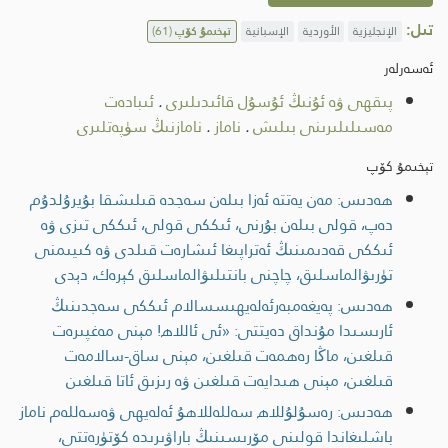
تىل:
الإنجليزية
الأوردية
الإسبانية
تېخىمۇ كۆپ
(61)
ئەسەرلەر
پىقھى ۋە ئۇنىڭ ئۇسۇل قائىدىلىرى
.
ئىبادەت
مەسىلىلىرىنى بىلىش
.
ناماز
.
نامازنىڭ سۈپەتلىرى
تېخىمۇ كۆپ
ھەدىس: مەن يەتتە ئەزا بىلەن سەجدە قىلىشقا بۇيرۇلدۇم
دەپ، قولى بىلەن بۇرنى، ئىككى قولى، ئىككى تىزى ۋە
ئىككى قەدىمىنىڭ ئەتراپىغا ئىشارەت قىلدى ۋە كىيىمنى
تۈرىۋالماسلىق، چاچنى بانتىلىۋالماسلىق كېرەك، دېدى
ھەدىس: پەيغەمبەرئەلەيھىسسالام ئىككى سەجدىنىڭ
ئارىسىدا مۇنداق دەيتتى: «ئى ئاللاھ! مېنى مەغپىرەت
قىلغىن، ماڭا رەھمەت قىلغىن، مېنى ساق-سالامەت
قىلغىن، مېنى ھىدايەت قىلغىن ۋە رىزىق ئاتا قىلغىن
ھەدىس: رەسۇلۇللاھ سەللەللاھۇ ئەلەيھى ۋەسەللەم ناماز
باشلىغاندا قولىنى مۆرىسىنىڭ باراۋىرىدە كۆتۈرەتتى،