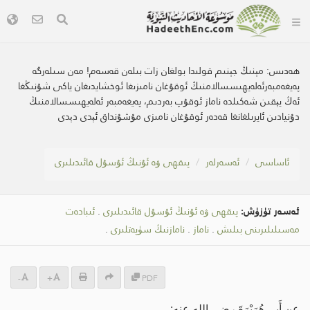
ھەدىس:
مېنىڭ جېنىم قولىدا بولغان زات بىلەن قەسەم! مەن سىلەرگە
پەيغەمبەرئەلەيھىسسالامنىڭ ئوقۇغان نامىزىغا ئوخشايدىغان ياكى شۇنىڭغا
ئەڭ يېقىن شەكىلدە ناماز ئوقۇپ بەردىم، پەيغەمبەر ئەلەيھىسسالامنىڭ
دۇنيادىن ئايرىلغانغا قەدەر ئوقۇغان نامىزى مۇشۇنداق ئېدى دېدى
ئاساسى
ئەسەرلەر
پىقھى ۋە ئۇنىڭ ئۇسۇل قائىدىلىرى
ئەسەر تۈزۈش:
پىقھى ۋە ئۇنىڭ ئۇسۇل قائىدىلىرى
.
ئىبادەت
مەسىلىلىرىنى بىلىش
.
ناماز
.
نامازنىڭ سۈپەتلىرى
.
-
+
PDF
عن أَبي هُرَيْرَةَ رضي الله عنه: