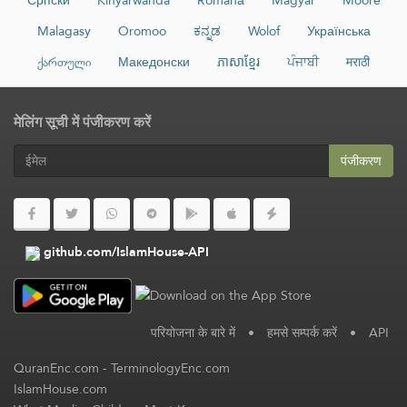
Српски
Kinyarwanda
Română
Magyar
Moore
Malagasy
Oromoo
ಕನ್ನಡ
Wolof
Українська
ქართული
Македонски
ភាសាខ្មែរ
ਪੰਜਾਬੀ
मराठी
मेलिंग सूची में पंजीकरण करें
पंजीकरण
github.com/IslamHouse-API
परियोजना के बारे में
•
हमसे सम्पर्क करें
•
API
QuranEnc.com
-
TerminologyEnc.com
IslamHouse.com