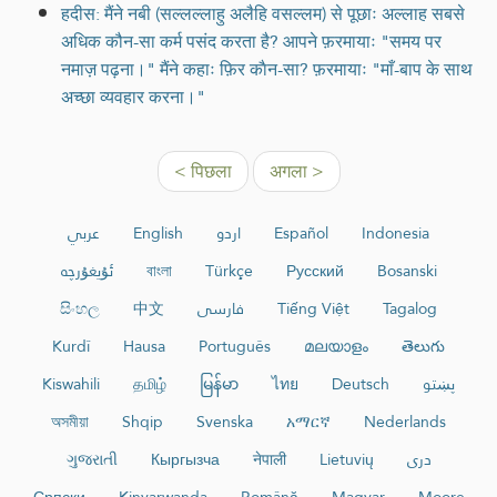
हदीस: मैंने नबी (सल्लल्लाहु अलैहि वसल्लम) से पूछाः अल्लाह सबसे
अधिक कौन-सा कर्म पसंद करता है? आपने फ़रमायाः "समय पर
नमाज़ पढ़ना।" मैंने कहाः फ़िर काैन-सा? फ़रमायाः "माँ-बाप के साथ
अच्छा व्यवहार करना।"
< पिछला
अगला >
عربي
English
اردو
Español
Indonesia
ئۇيغۇرچە
বাংলা
Türkçe
Русский
Bosanski
සිංහල
中文
فارسی
Tiếng Việt
Tagalog
Kurdî
Hausa
Português
മലയാളം
తెలుగు
Kiswahili
தமிழ்
မြန်မာ
ไทย
Deutsch
پښتو
অসমীয়া
Shqip
Svenska
አማርኛ
Nederlands
ગુજરાતી
Кыргызча
नेपाली
Lietuvių
دری