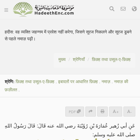
हदीस:
वह व्यक्ति जहन्नम में प्रवेश नहीं करेगा, जिसने सूरज निकलने और सूरज डूबने
से पहले नमाज़ पढ़ी।
मुख्य
श्रेणियाँ
फ़िक़्ह तथा उसूल-ए-फ़िक़्ह
श्रेणि:
फ़िक़्ह तथा उसूल-ए-फ़िक़्ह
.
इबादतों पर आधारित फ़िक़्ह
.
नमाज़
.
नमाज़ की
फ़ज़ीलत
.
PDF
+
-
عَنِ أبي زُهير عُمَارَةَ بْنِ رُؤَيْبَةَ رضي الله عنه قَالَ: قَالَ رَسُولُ اللهِ
صلى الله عليه وسلم: