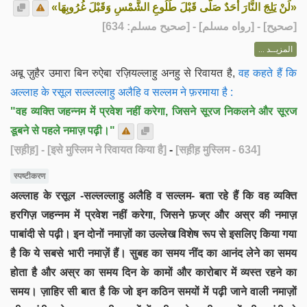
«لَنْ يَلِجَ النَّارَ أَحَدٌ صَلَّى قَبْلَ طُلُوعِ الشَّمْسِ وَقَبْلَ غُرُوبِهَا»
] - [رواه مسلم] - [صحيح مسلم: 634]
صحيح
[
المزيــد ...
अबू ज़ुहैर उमारा बिन रुऐबा रज़ियल्लाहु अनहु से रिवायत है,
वह कहते हैं कि
अल्लाह के रसूल सल्लल्लाहु अलैहि व सल्लम ने फ़रमाया है :
"वह व्यक्ति जहन्नम में प्रवेश नहीं करेगा, जिसने सूरज निकलने और सूरज
डूबने से पहले नमाज़ पढ़ी।"
[स़ह़ीह़]
- [इसे मुस्लिम ने रिवायत किया है]
-
[सह़ीह़ मुस्लिम - 634]
स्पष्टीकरण
अल्लाह के रसूल -सल्लल्लाहु अलैहि व सल्लम- बता रहे हैं कि वह व्यक्ति
हरगिज़ जहन्नम में प्रवेश नहीं करेगा, जिसने फ़ज्र और अस्र की नमाज़
पाबांदी से पढ़ी। इन दोनों नमाज़ों का उल्लेख विशेष रूप से इसलिए किया गया
है कि ये सबसे भारी नमाज़ें हैं। सुबह का समय नींद का आनंद लेने का समय
होता है और अस्र का समय दिन के कामों और कारोबार में व्यस्त रहने का
समय। ज़ाहिर सी बात है कि जो इन कठिन समयों में पढ़ी जाने वाली नमाज़ों