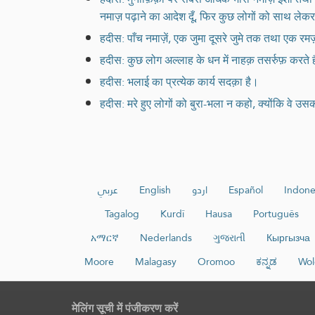
नमाज़ पढ़ाने का आदेश दूँ, फिर कुछ लोगों को साथ लेकर,
हदीस: पाँच नमाज़ें, एक जुमा दूसरे जुमे तक तथा एक रमज़ा
हदीस: कुछ लोग अल्लाह के धन में नाहक़ तसर्रुफ़ करते ह
हदीस: भलाई का प्रत्येक कार्य सदक़ा है।
हदीस: मरे हुए लोगों को बुरा-भला न कहो, क्योंकि वे उसकी 
عربي
English
اردو
Español
Indone
Tagalog
Kurdî
Hausa
Português
አማርኛ
Nederlands
ગુજરાતી
Кыргызча
Moore
Malagasy
Oromoo
ಕನ್ನಡ
Wol
मेलिंग सूची में पंजीकरण करें