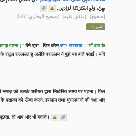
بِهِنَّ، وَلَوِ اسْتَزَدْتُهُ لَزَادَنِي.
] - [متفق عليه] - [صحيح البخاري: 527]
صحيح
[
المزيــد ...
माज़ पढ़ना।"
मैंने पूछा : फ़िर काैन-
सा? फ़रमाया :
"माँ-बाप के
के रसूल सल्लल्लाहु अलैहि वसल्लम ने मुझे यह बातें बताईं। यदि
ज़ नमाज़ को उसके शरीयत द्वारा निर्धारित समय पर पढ़ना। फिर
े पताका को ऊँचा करने, इस्लाम तथा मुसलमानों की रक्षा और
गे पूछता, तो आप और भी बताते।