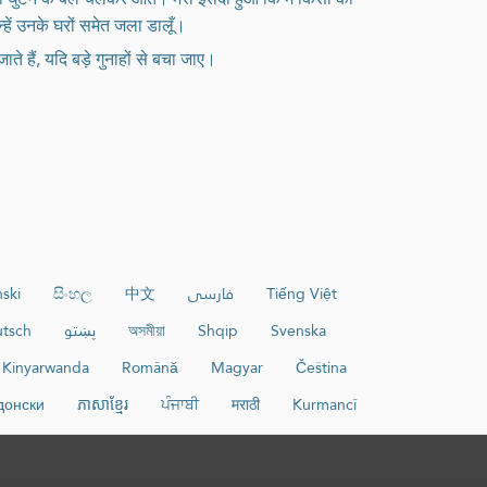
्हें उनके घरों समेत जला डालूँ।
ते हैं, यदि बड़े गुनाहों से बचा जाए।
ski
සිංහල
中文
فارسی
Tiếng Việt
tsch
پښتو
অসমীয়া
Shqip
Svenska
Kinyarwanda
Română
Magyar
Čeština
донски
ភាសាខ្មែរ
ਪੰਜਾਬੀ
मराठी
Kurmancî