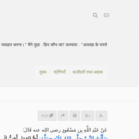
्यवहार करना।" मैंने पूछा : फ़िर कौन-सा? फ़रमाया : "अल्लाह के रास्ते
मुख्य
श्रेणियाँ
फ़ज़ीलतें तथा आदाब
PDF
+
-
عَنْ عَبْدِ اللَّهِ بِن مَسْعُودٍ رضي الله عنه قَالَ:
سَأَلْتُ النَّبِيَّ صَلَّى اللهُ عَلَيْهِ وَسَلَّمَ:
أَيُّ العَمَلِ أَحَبُّ إِلَى 