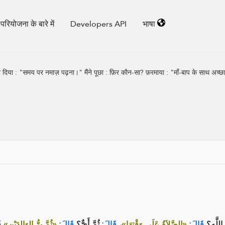
परियोजना के बारे में
Developers API
भाषा
या : "समय पर नमाज़ पढ़ना।" मैंने पूछा : फ़िर काैन-सा? फ़रमाया : "माँ-बाप के साथ अच्छा व
قَ
«ثُمَّ بِرُّ الوَالِدَيْنِ»
قَالَ:
ثُمَّ أَيٌّ؟
قَالَ:
،
«الصَّلاَةُ عَلَى وَقْتِهَا»
قَالَ:
اللَّهِ؟