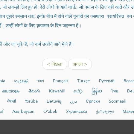
 जो लकड़ी लिए हुए हों, ऐसे लोगों के यहाँ जाऊँ, जो नमाज़ के लिए नहीं आते और उन
न दूसरे रमज़ान तक, इनके बीच में होने वाले गुनाहों का कफ़्फ़ारा- प्रायश्चित- बन जा
ैं। उन्हीं लोगों के लिए क़यामत के दिन जहन्नम है।
ओर जा चुके हैं, जो कर्म उन्होंने आगे भेजे हैं।
< पिछला
अगला >
sia
ئۇيغۇرچە
বাংলা
Français
Türkçe
Русский
Bosan
മലയാളം
తెలుగు
Kiswahili
தமிழ்
မြန်မာ
ไทย
Deu
नेपाली
Yorùbá
Lietuvių
دری
Српски
Soomaali
of
Azərbaycan
O‘zbek
Українська
ქართული
Маке