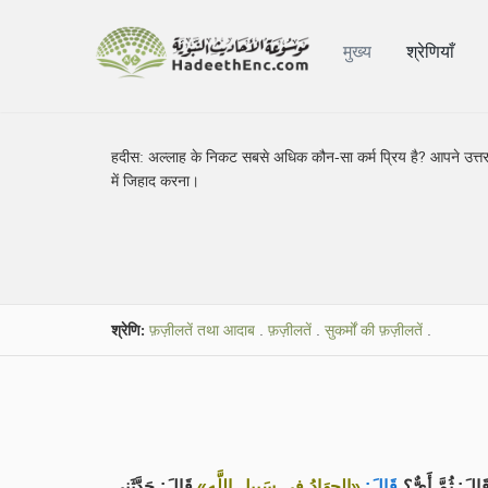
मुख्य
श्रेणियाँ
हदीस:
अल्लाह के निकट सबसे अधिक कौन-सा कर्म प्रिय है? आपने उत्तर दि
में जिहाद करना।
श्रेणि:
फ़ज़ीलतें तथा आदाब
.
फ़ज़ीलतें
.
सुकर्मों की फ़ज़ीलतें
.
الَ: ثُمَّ أَيٌّ؟
قَالَ:
«الجِهَادُ فِي سَبِيلِ اللَّهِ»
قَالَ: حَدَّثَنِي