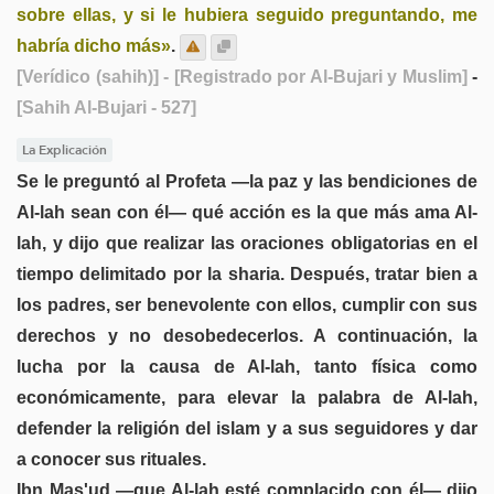
sobre ellas, y si le hubiera seguido preguntando, me
habría dicho más»
.
[Verídico (sahih)]
- [Registrado por Al-Bujari y Muslim]
-
[Sahih Al-Bujari - 527]
La Explicación
Se le preguntó al Profeta —la paz y las bendiciones de
Al-lah sean con él— qué acción es la que más ama Al-
lah, y dijo que realizar las oraciones obligatorias en el
tiempo delimitado por la sharia. Después, tratar bien a
los padres, ser benevolente con ellos, cumplir con sus
derechos y no desobedecerlos. A continuación, la
lucha por la causa de Al-lah, tanto física como
económicamente, para elevar la palabra de Al-lah,
defender la religión del islam y a sus seguidores y dar
a conocer sus rituales.
Ibn Mas'ud —que Al-lah esté complacido con él— dijo