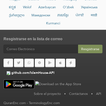
ಕನ್ನಡ
Wolof
Azərbaycan
O‘zbek
Українська
ქართული
Македонски
ភាសាខ្មែរ
ਪੰਜਾਬੀ
मराठी
Kurmancî
Resgistrarse en la lista de correo
Resgistrarse
github.com/IslamHouse-API
Sobre el proyecto
•
Contáctanos
•
API
QuranEnc.com
-
TerminologyEnc.com