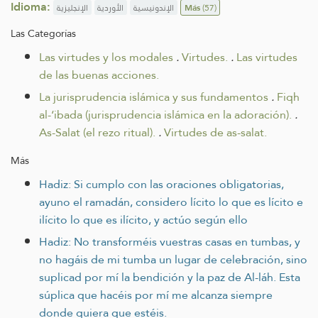
Idioma:
الإنجليزية
الأوردية
الإندونيسية
Más
(57)
Las Categorías
Las virtudes y los modales
.
Virtudes.
.
Las virtudes
de las buenas acciones.
La jurisprudencia islámica y sus fundamentos
.
Fiqh
al-‘ibada (jurisprudencia islámica en la adoración).
.
As-Salat (el rezo ritual).
.
Virtudes de as-salat.
Más
Hadiz: Si cumplo con las oraciones obligatorias,
ayuno el ramadán, considero lícito lo que es lícito e
ilícito lo que es ilícito, y actúo según ello
Hadiz: No transforméis vuestras casas en tumbas, y
no hagáis de mi tumba un lugar de celebración, sino
suplicad por mí la bendición y la paz de Al-láh. Esta
súplica que hacéis por mí me alcanza siempre
donde quiera que estéis.