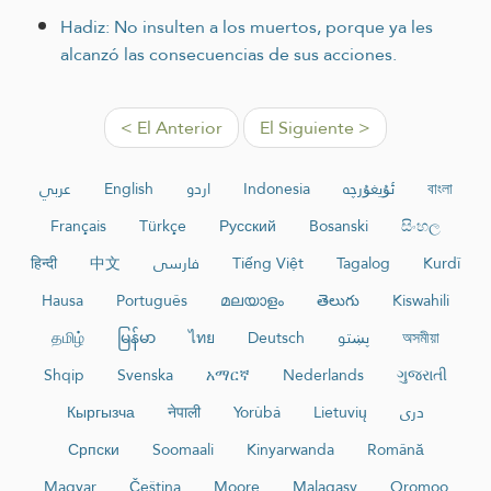
Hadiz: No insulten a los muertos, porque ya les
alcanzó las consecuencias de sus acciones.
< El Anterior
El Siguiente >
عربي
English
اردو
Indonesia
ئۇيغۇرچە
বাংলা
Français
Türkçe
Русский
Bosanski
සිංහල
हिन्दी
中文
فارسی
Tiếng Việt
Tagalog
Kurdî
Hausa
Português
മലയാളം
తెలుగు
Kiswahili
தமிழ்
မြန်မာ
ไทย
Deutsch
پښتو
অসমীয়া
Shqip
Svenska
አማርኛ
Nederlands
ગુજરાતી
Кыргызча
नेपाली
Yorùbá
Lietuvių
دری
Српски
Soomaali
Kinyarwanda
Română
Magyar
Čeština
Moore
Malagasy
Oromoo