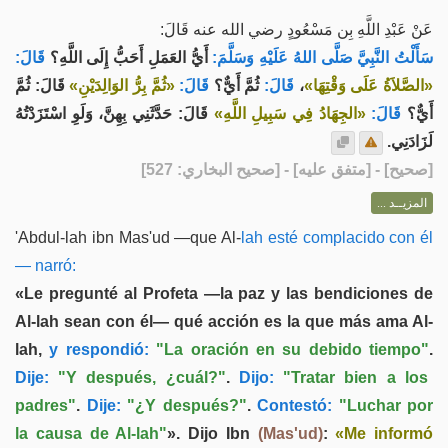
عَنْ عَبْدِ اللَّهِ بِن مَسْعُودٍ رضي الله عنه قَالَ:
سَأَلْتُ النَّبِيَّ صَلَّى اللهُ عَلَيْهِ وَسَلَّمَ:
أَيُّ العَمَلِ أَحَبُّ إِلَى اللَّهِ؟
قَالَ:
قَالَ: ثُمَّ
«ثُمَّ بِرُّ الوَالِدَيْنِ»
قَالَ:
ثُمَّ أَيٌّ؟
قَالَ:
،
«الصَّلاَةُ عَلَى وَقْتِهَا»
أَيٌّ؟
قَالَ:
«الجِهَادُ فِي سَبِيلِ اللَّهِ»
قَالَ: حَدَّثَنِي بِهِنَّ، وَلَوِ اسْتَزَدْتُهُ
لَزَادَنِي.
] - [متفق عليه] - [صحيح البخاري: 527]
صحيح
[
المزيــد ...
'Abdul-lah ibn Mas'ud —que Al-
lah esté complacido con él
— narró:
«Le pregunté al Profeta —la paz y las bendiciones de
Al-lah sean con él— qué acción es la que más ama Al-
lah,
y respondió:
"La oración en su debido tiempo"
.
Dije:
"Y después, ¿cuál?"
.
Dijo:
"Tratar bien a los
padres"
.
Dije:
"¿Y después?"
.
Contestó:
"Luchar por
la causa de Al-lah"
». Dijo Ibn
(Mas'ud)
:
«Me informó