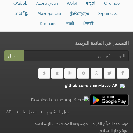
O‘zbek
Azərbaycan
Wolof
ಕನ್ನಡ
Oromoo
ភាសាខ្មែរ
Македонски
ქართული
Українська
Kurmancî
मराठी
ਪੰਜਾਬੀ
التسجيل في القائمة البريدية
تسجيل
github.com/IslamHouse-API
حول المشروع
•
اتصل بنا
•
API
موسوعة القرآن الكريم
-
موسوعة المصطلحات الإسلامية
موقع دار الإسلام