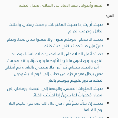
الفقه وأصوله
.
فقه العبادات
.
الصلاة
.
فضل الصلاة
المزيد
حديث: أرأيت إذا صليت المكتوبات، وصمت رمضان، وأحللت
الحلال، وحرمت الحرام
حديث: لا تجعلوا بيوتكم قبورا، ولا تجعلوا قبري عيدا، وصلوا
عليّ فإن صلاتكم تبلغني حيث كنتم
حديث: أثقل الصلاة على المنافقين: صلاة العشاء وصلاة
الفجر، ولو يعلمون ما فيها لأتوهما ولو حبوًا، ولقد هممت
أن آمر بالصلاة فتقام، ثم آمر رجلا فيصلي بالناس، ثم أنطلق
معي برجال معهم حزم من حطب إلى قوم لا يشهدون
الصلاة فأحرق عليهم بيوتهم بالنار
حديث: الصلوات الخمس، والجمعة إلى الجمعة، ورمضان إلى
رمضان مُكَفِّراتٌ لما بينهنَّ إذا اجتُنبَت الكبائر
حديث: إن رجالًا يَتَخَوَّضُون في مال الله بغير حق، فلهم النار
يوم القيامة
حديث: كل معروف صدقة