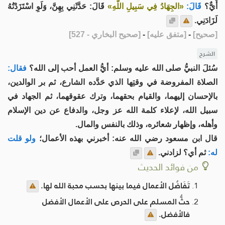
أَيٌّ؟
قَالَ:
«الجِهَادُ فِي سَبِيلِ اللَّهِ»
قَالَ: حَدَّثَنِي بِهِنَّ، وَلَوِ اسْتَزَدْتُهُ
لَزَادَنِي.
[
صحيح
]
-
[
متفق عليه
]
-
[
صحيح البخاري - 527
]
الشرح
سُئلَ النبيُّ صلى الله عليه وسلم: أيُّ العمل أحب إلى الله؟
فقال:
الصلاة المفروضة في وقتِها الذي حَدَّده الشارع، ثم بر الوالدين،
بالإحسان إليهما، والقيام بحقهما، وترك عقوقهما، ثم الجهاد في
سبيل الله، لإعلاء كلمة الله عز وجل، والدفاع عن دين الإسلام
وأهله، وإظهار شعائره، وذلك بالنفس والمال.
قال ابن مسعود رضي الله عنه: أخبرني بهذه الأعمال؛
ولو قلت
له:
ثم أي؟ لزادني.
من فوائد الحديث
تَفَاضُل الأعمال فيما بينها بحسب محبة الله لها.
حثُّ المسلم على الحرص على الأعمال الأفضل
فالأفضل.