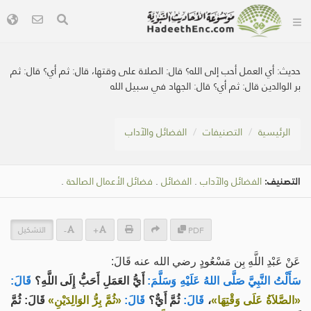
حديث:
أي العمل أحب إلى الله؟ قال: الصلاة على وقتها، قال: ثم أي؟ قال: ثم
بر الوالدين قال: ثم أي؟ قال: الجهاد في سبيل الله
الرئيسية
التصنيفات
الفضائل والآداب
التصنيف:
الفضائل والآداب
.
الفضائل
.
فضائل الأعمال الصالحة
.
التشكيل
-
+
PDF
عَنْ عَبْدِ اللَّهِ بِن مَسْعُودٍ رضي الله عنه قَالَ:
سَأَلْتُ النَّبِيَّ صَلَّى اللهُ عَلَيْهِ وَسَلَّمَ:
أَيُّ العَمَلِ أَحَبُّ إِلَى اللَّهِ؟
قَالَ:
«الصَّلاَةُ عَلَى وَقْتِهَا»
،
قَالَ:
ثُمَّ أَيٌّ؟
قَالَ:
«ثُمَّ بِرُّ الوَالِدَيْنِ»
قَالَ: ثُمَّ