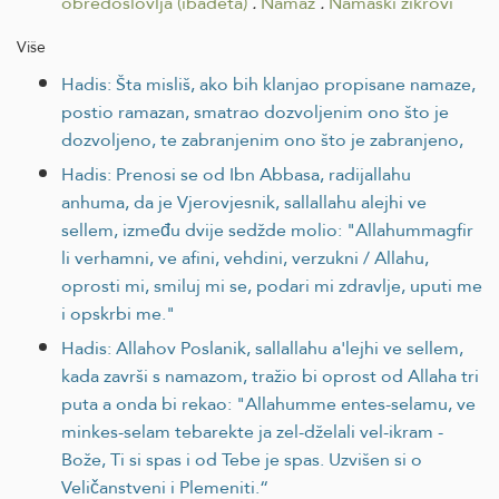
obredoslovlja (ibadeta)
.
Namaz
.
Namaski zikrovi
Više
Hadis: Šta misliš, ako bih klanjao propisane namaze,
postio ramazan, smatrao dozvoljenim ono što je
dozvoljeno, te zabranjenim ono što je zabranjeno,
Hadis: Prenosi se od Ibn Abbasa, radijallahu
anhuma, da je Vjerovjesnik, sallallahu alejhi ve
sellem, između dvije sedžde molio: "Allahummagfir
li verhamni, ve afini, vehdini, verzukni / Allahu,
oprosti mi, smiluj mi se, podari mi zdravlje, uputi me
i opskrbi me."
Hadis: Allahov Poslanik, sallallahu a'lejhi ve sellem,
kada završi s namazom, tražio bi oprost od Allaha tri
puta a onda bi rekao: "Allahumme entes-selamu, ve
minkes-selam tebarekte ja zel-dželali vel-ikram -
Bože, Ti si spas i od Tebe je spas. Uzvišen si o
Veličanstveni i Plemeniti.“