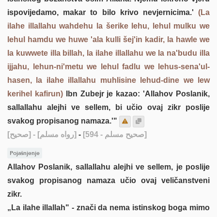
ispovijedamo, makar to bilo krivo nevjernicima.'
(La
ilahe illallahu wahdehu la šerike lehu, lehul mulku we
lehul hamdu we huwe 'ala kulli šej'in kadir, la hawle we
la kuwwete illa billah, la ilahe illallahu we la na'budu illa
ijjahu, lehun-ni'metu we lehul fadlu we lehus-sena'ul-
hasen, la ilahe illallahu muhlisine lehud-dine we lew
kerihel kafirun)
Ibn Zubejr je kazao: 'Allahov Poslanik,
sallallahu alejhi ve sellem, bi učio ovaj zikr poslije
svakog propisanog namaza.'"
[صحيح]
- [رواه مسلم]
-
[صحيح مسلم - 594]
Pojašnjenje
Allahov Poslanik, sallallahu alejhi ve sellem, je poslije
svakog propisanog namaza učio ovaj veličanstveni
zikr.
„La ilahe illallah" - znači da nema istinskog boga mimo