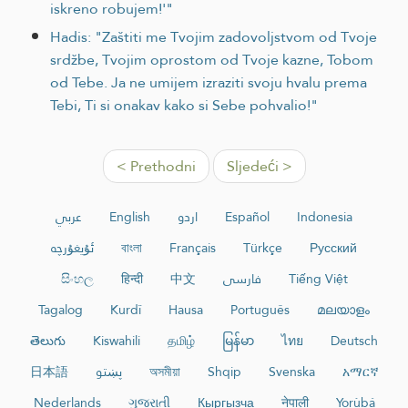
iskreno robujem!'"
Hadis: "Zaštiti me Tvojim zadovoljstvom od Tvoje
srdžbe, Tvojim oprostom od Tvoje kazne, Tobom
od Tebe. Ja ne umijem izraziti svoju hvalu prema
Tebi, Ti si onakav kako si Sebe pohvalio!"
< Prethodni
Sljedeći >
عربي
English
اردو
Español
Indonesia
ئۇيغۇرچە
বাংলা
Français
Türkçe
Русский
සිංහල
हिन्दी
中文
فارسی
Tiếng Việt
Tagalog
Kurdî
Hausa
Português
മലയാളം
తెలుగు
Kiswahili
தமிழ்
မြန်မာ
ไทย
Deutsch
日本語
پښتو
অসমীয়া
Shqip
Svenska
አማርኛ
Nederlands
ગુજરાતી
Кыргызча
नेपाली
Yorùbá