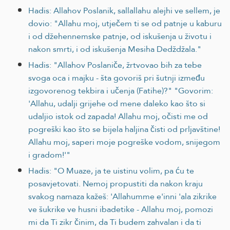
Hadis: Allahov Poslanik, sallallahu alejhi ve sellem, je
dovio: "Allahu moj, utječem ti se od patnje u kaburu
i od džehennemske patnje, od iskušenja u životu i
nakon smrti, i od iskušenja Mesiha Dedždžala."
Hadis: "Allahov Poslaniče, žrtvovao bih za tebe
svoga oca i majku - šta govoriš pri šutnji između
izgovorenog tekbira i učenja (Fatihe)?" "Govorim:
'Allahu, udalji grijehe od mene daleko kao što si
udaljio istok od zapada! Allahu moj, očisti me od
pogreški kao što se bijela haljina čisti od prljavštine!
Allahu moj, saperi moje pogreške vodom, snijegom
i gradom!'"
Hadis: "O Muaze, ja te uistinu volim, pa ću te
posavjetovati. Nemoj propustiti da nakon kraju
svakog namaza kažeš: 'Allahumme e'inni 'ala zikrike
ve šukrike ve husni ibadetike - Allahu moj, pomozi
mi da Ti zikr činim, da Ti budem zahvalan i da ti