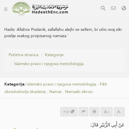
Hadis:
Allahov Poslanik, sallallahu alejhi ve sellem, bi učio ovaj zikr
poslije svakog propisanog namaza.'
Početna stranica
Kategorije
Islamsko pravo i njegova metodologija
Kategorija:
Islamsko pravo i njegova metodologija
.
Fikh
obredoslovlja (ibadeta)
.
Namaz
.
Namaski zikrovi
.
PDF
+
-
عَنْ ‌أَبِي الزُّبَيْرِ قَالَ: