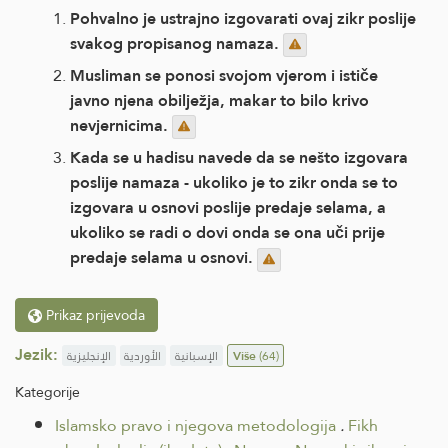
Pohvalno je ustrajno izgovarati ovaj zikr poslije
svakog propisanog namaza.
Musliman se ponosi svojom vjerom i ističe
javno njena obilježja, makar to bilo krivo
nevjernicima.
Kada se u hadisu navede da se nešto izgovara
poslije namaza - ukoliko je to zikr onda se to
izgovara u osnovi poslije predaje selama, a
ukoliko se radi o dovi onda se ona uči prije
predaje selama u osnovi.
Prikaz prijevoda
Jezik:
الإنجليزية
الأوردية
الإسبانية
Više
(64)
Kategorije
Islamsko pravo i njegova metodologija
.
Fikh