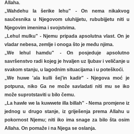
Allaha.
„Wahdehu la šerike lehu" - On nema nikakvog
saučesnika u Njegovom uluhijjetu, rububijjetu niti u
Njegovim imenima i svojstvima.
„Lehul mulku" - Njemu pripada apsolutna vlast. On je
vladar nebesa, zemlje i onoga što je među njima.
„We lehul hamdu" - On posjeduje apsolutno
savršenstvo radi kojeg je hvaljen uz ljubav i veličanje u
svakom stanju, u lagodnim situacijama i u poteškoći.
„We huwe 'ala kulli šej'in kadir" - Njegova moć je
potpuna, niko Ga ne može savladati niti mu se iko
može suprotstaviti u bilo čemu.
„La hawle we la kuwwete illa billah" - Nema promjene iz
jednog u drugo stanje, iz griješenja prema Allahu u
pokornost Njemu; niti iko ima snage za bilo šta osim
Allaha. On pomaže i na Njega se oslanja.