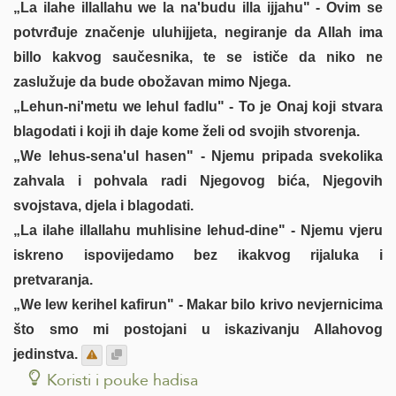
„La ilahe illallahu we la na'budu illa ijjahu" - Ovim se
potvrđuje značenje uluhijjeta, negiranje da Allah ima
billo kakvog saučesnika, te se ističe da niko ne
zaslužuje da bude obožavan mimo Njega.
„Lehun-ni'metu we lehul fadlu" - To je Onaj koji stvara
blagodati i koji ih daje kome želi od svojih stvorenja.
„We lehus-sena'ul hasen" - Njemu pripada svekolika
zahvala i pohvala radi Njegovog bića, Njegovih
svojstava, djela i blagodati.
„La ilahe illallahu muhlisine lehud-dine" - Njemu vjeru
iskreno ispovijedamo bez ikakvog rijaluka i
pretvaranja.
„We lew kerihel kafirun" - Makar bilo krivo nevjernicima
što smo mi postojani u iskazivanju Allahovog
jedinstva.
Koristi i pouke hadisa