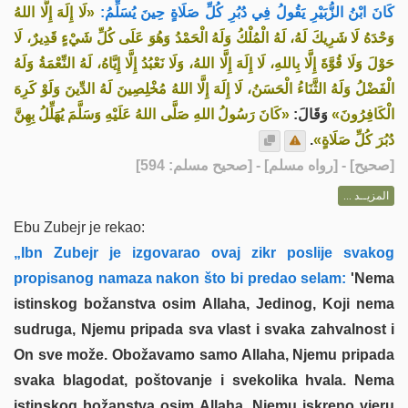
كَانَ ‌ابْنُ الزُّبَيْرِ يَقُولُ فِي دُبُرِ كُلِّ صَلَاةٍ حِينَ يُسَلِّمُ:
«لَا إِلَهَ إِلَّا اللهُ
وَحْدَهُ لَا شَرِيكَ لَهُ، لَهُ الْمُلْكُ وَلَهُ الْحَمْدُ وَهُوَ عَلَى كُلِّ شَيْءٍ قَدِيرٌ، لَا
حَوْلَ وَلَا قُوَّةَ إِلَّا بِاللهِ، لَا إِلَهَ إِلَّا اللهُ، ‌وَلَا ‌نَعْبُدُ ‌إِلَّا إِيَّاهُ، لَهُ النِّعْمَةُ وَلَهُ
الْفَضْلُ وَلَهُ الثَّنَاءُ الْحَسَنُ، لَا إِلَهَ إِلَّا اللهُ مُخْلِصِينَ لَهُ الدِّينَ وَلَوْ كَرِهَ
الْكَافِرُونَ»
وَقَالَ:
«كَانَ رَسُولُ اللهِ صَلَّى اللهُ عَلَيْهِ وَسَلَّمَ يُهَلِّلُ بِهِنَّ
.
دُبُرَ كُلِّ صَلَاةٍ»
] - [رواه مسلم] - [صحيح مسلم: 594]
صحيح
[
المزيــد ...
Ebu Zubejr je rekao:
„Ibn Zubejr je izgovarao ovaj zikr poslije svakog
propisanog namaza nakon što bi predao selam:
'Nema
istinskog božanstva osim Allaha, Jedinog, Koji nema
sudruga, Njemu pripada sva vlast i svaka zahvalnost i
On sve može. Obožavamo samo Allaha, Njemu pripada
svaka blagodat, poštovanje i svekolika hvala. Nema
istinskog božanstva osim Allaha. Njemu iskreno vjeru