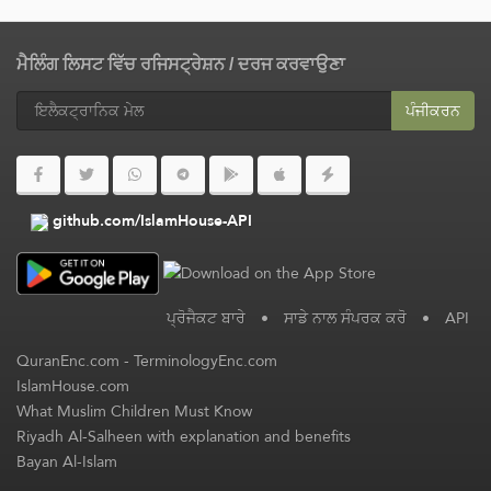
ਮੈਲਿੰਗ ਲਿਸਟ ਵਿੱਚ ਰਜਿਸਟ੍ਰੇਸ਼ਨ / ਦਰਜ ਕਰਵਾਉਣਾ
ਪੰਜੀਕਰਨ
github.com/IslamHouse-API
ਪ੍ਰੋਜੈਕਟ ਬਾਰੇ
•
ਸਾਡੇ ਨਾਲ ਸੰਪਰਕ ਕਰੋ
•
API
QuranEnc.com
-
TerminologyEnc.com
IslamHouse.com
What Muslim Children Must Know
Riyadh Al-Salheen with explanation and benefits
Bayan Al-Islam