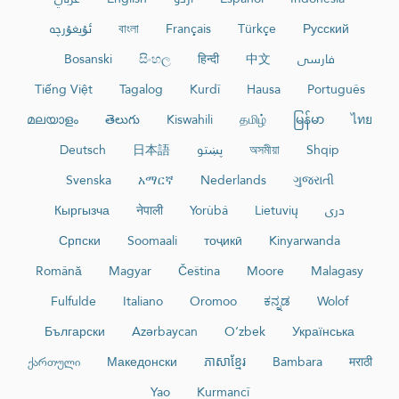
ئۇيغۇرچە
বাংলা
Français
Türkçe
Русский
Bosanski
සිංහල
हिन्दी
中文
فارسی
Tiếng Việt
Tagalog
Kurdî
Hausa
Português
മലയാളം
తెలుగు
Kiswahili
தமிழ்
မြန်မာ
ไทย
Deutsch
日本語
پښتو
অসমীয়া
Shqip
Svenska
አማርኛ
Nederlands
ગુજરાતી
Кыргызча
नेपाली
Yorùbá
Lietuvių
دری
Српски
Soomaali
тоҷикӣ
Kinyarwanda
Română
Magyar
Čeština
Moore
Malagasy
Fulfulde
Italiano
Oromoo
ಕನ್ನಡ
Wolof
Български
Azərbaycan
O‘zbek
Українська
ქართული
Македонски
ភាសាខ្មែរ
Bambara
मराठी
Yao
Kurmancî