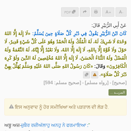
PDF
+
-
عَنْ ‌أَبِي الزُّبَيْرِ قَالَ:
كَانَ ‌ابْنُ الزُّبَيْرِ يَقُولُ فِي دُبُرِ كُلِّ صَلَاةٍ حِينَ يُسَلِّمُ:
«لَا إِلَهَ إِلَّا اللهُ
وَحْدَهُ لَا شَرِيكَ لَهُ، لَهُ الْمُلْكُ وَلَهُ الْحَمْدُ وَهُوَ عَلَى كُلِّ شَيْءٍ قَدِيرٌ، لَا
حَوْلَ وَلَا قُوَّةَ إِلَّا بِاللهِ، لَا إِلَهَ إِلَّا اللهُ، ‌وَلَا ‌نَعْبُدُ ‌إِلَّا إِيَّاهُ، لَهُ النِّعْمَةُ وَلَهُ
الْفَضْلُ وَلَهُ الثَّنَاءُ الْحَسَنُ، لَا إِلَهَ إِلَّا اللهُ مُخْلِصِينَ لَهُ الدِّينَ وَلَوْ كَرِهَ
الْكَافِرُونَ»
وَقَالَ:
«كَانَ رَسُولُ اللهِ صَلَّى اللهُ عَلَيْهِ وَسَلَّمَ يُهَلِّلُ بِهِنَّ
.
دُبُرَ كُلِّ صَلَاةٍ»
] - [رواه مسلم] - [صحيح مسلم: 594]
صحيح
[
المزيــد ...
ਇਸ ਅਨੁਵਾਦ ਨੂੰ ਹੋਰ ਸਮੀਖਿਆ ਅਤੇ ਪੜਤਾਲ ਦੀ ਲੋੜ ਹੈ.
ਅਬੂ ਅਜ਼-
ਜ਼ੁਬੈਰ ਰਜ਼ੀਅੱਲਾਹੁ ਅਨਹੁ ਨੇ ਫਰਮਾਇਆ :
"