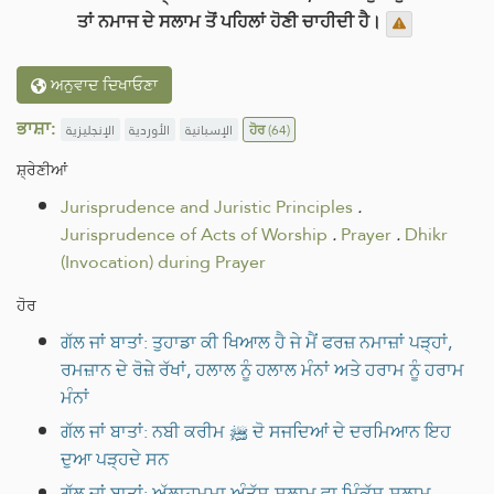
ਤਾਂ ਨਮਾਜ ਦੇ ਸਲਾਮ ਤੋਂ ਪਹਿਲਾਂ ਹੋਣੀ ਚਾਹੀਦੀ ਹੈ।
ਅਨੁਵਾਦ ਦਿਖਾਓਣਾ
ਭਾਸ਼ਾ:
الإنجليزية
الأوردية
الإسبانية
ਹੋਰ
(64)
ਸ਼੍ਰੇਣੀਆਂ
Jurisprudence and Juristic Principles
.
Jurisprudence of Acts of Worship
.
Prayer
.
Dhikr
(Invocation) during Prayer
ਹੋਰ
ਗੱਲ ਜਾਂ ਬਾਤਾਂ: ਤੁਹਾਡਾ ਕੀ ਖਿਆਲ ਹੈ ਜੇ ਮੈਂ ਫਰਜ਼ ਨਮਾਜ਼ਾਂ ਪੜ੍ਹਾਂ,
ਰਮਜ਼ਾਨ ਦੇ ਰੋਜ਼ੇ ਰੱਖਾਂ, ਹਲਾਲ ਨੂੰ ਹਲਾਲ ਮੰਨਾਂ ਅਤੇ ਹਰਾਮ ਨੂੰ ਹਰਾਮ
ਮੰਨਾਂ
ਗੱਲ ਜਾਂ ਬਾਤਾਂ: ਨਬੀ ਕਰੀਮ ﷺ ਦੋ ਸਜਦਿਆਂ ਦੇ ਦਰਮਿਆਨ ਇਹ
ਦੁਆ ਪੜ੍ਹਦੇ ਸਨ
ਗੱਲ ਜਾਂ ਬਾਤਾਂ: ਅੱਲਾਹੁਮਮਾ ਅੰਤੱਸ-ਸਲਾਮੁ,ਵਾ ਮਿੰਕੱਸ-ਸਲਾਮੁ,