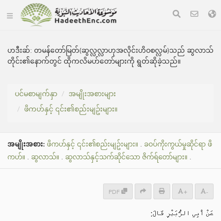
ဟဒီးဆ်:
တမန်တော်မြတ်(ဆွလ္လလ္လာဟုအလိုင်းဟိဝစလ္လမ်)သည် ဆွလာသ်
တိုင်း၏နောက်တွင် ထိုကလိမဟ်တော်များကို ရွတ်ဆိုခဲ့သည်။
ပင်မစာမျက်နှာ
အမျိုးအစားများ
ဖိကဟ်နှင့် ၎င်း၏စည်းမျဥ်းများ။
အမျိုးအစား:
ဖိကဟ်နှင့် ၎င်း၏စည်းမျဥ်းများ။
.
ခဝပ်ကိုးကွယ်မှုဆိုင်ရာ ဖိ
ကဟ်။
.
ဆွလာသ်။
.
ဆွလာသ်နှင့်သက်ဆိုင်သော ဇိက်ရ်တော်များ။
.
PDF
+
-
عَنْ ‌أَبِي الزُّبَيْرِ قَالَ: