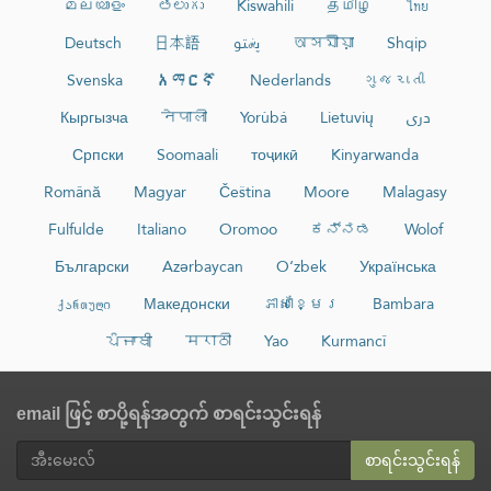
മലയാളം
తెలుగు
Kiswahili
தமிழ்
ไทย
Deutsch
日本語
پښتو
অসমীয়া
Shqip
Svenska
አማርኛ
Nederlands
ગુજરાતી
Кыргызча
नेपाली
Yorùbá
Lietuvių
دری
Српски
Soomaali
тоҷикӣ
Kinyarwanda
Română
Magyar
Čeština
Moore
Malagasy
Fulfulde
Italiano
Oromoo
ಕನ್ನಡ
Wolof
Български
Azərbaycan
O‘zbek
Українська
ქართული
Македонски
ភាសាខ្មែរ
Bambara
ਪੰਜਾਬੀ
मराठी
Yao
Kurmancî
email ဖြင့် စာပို့ရန်အတွက် စာရင်းသွင်းရန်
စာရင်းသွင်းရန်