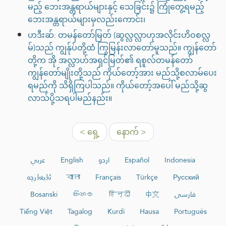
မည့် ဘေးအန္တရာယ်များနှင့် သေခြင်း၌ ကြုံတွေ့ရမည့်
ဘေးအန္တရာယ်များမှလည်းကောင်း၊
ဟဒီးဆ်: တမန်တော်မြတ် (ဆွလ္လလ္လာဟုအလိုင်းဟိဝစလ္လ
မ်)သည် ကျွန်ုပ်တို့ထံ ကြွမြန်းလာတော်မူသည်။ ကျွန်တော်
တို့က အို အလ္လာဟ်အရှင်မြတ်၏ ရစူလ်တမန်တော်
ကျွန်တော်မျိုးတို့သည် ကိုယ်တော့်အား မည်သို့စလာမ်ပေး
ရမည်ကို သိရှိကြပါသည်။ ကိုယ်တော့်အပေါ် မည်သို့ဆွ
လာသ်ပို့သရပါမည်နည်း။
< ရှေ့
နောက် >
عربي
English
اردو
Español
Indonesia
ئۇيغۇرچە
বাংলা
Français
Türkçe
Русский
Bosanski
සිංහල
हिन्दी
中文
فارسی
Tiếng Việt
Tagalog
Kurdî
Hausa
Português