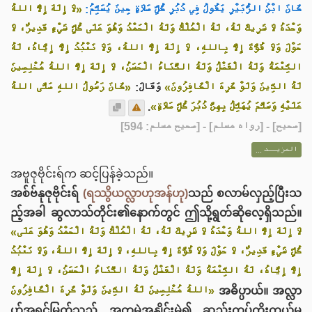
كَانَ ‌ابْنُ الزُّبَيْرِ يَقُولُ فِي دُبُرِ كُلِّ صَلَاةٍ حِينَ يُسَلِّمُ:
«لَا إِلَهَ إِلَّا اللهُ
وَحْدَهُ لَا شَرِيكَ لَهُ، لَهُ الْمُلْكُ وَلَهُ الْحَمْدُ وَهُوَ عَلَى كُلِّ شَيْءٍ قَدِيرٌ، لَا
حَوْلَ وَلَا قُوَّةَ إِلَّا بِاللهِ، لَا إِلَهَ إِلَّا اللهُ، ‌وَلَا ‌نَعْبُدُ ‌إِلَّا إِيَّاهُ، لَهُ
النِّعْمَةُ وَلَهُ الْفَضْلُ وَلَهُ الثَّنَاءُ الْحَسَنُ، لَا إِلَهَ إِلَّا اللهُ مُخْلِصِينَ
لَهُ الدِّينَ وَلَوْ كَرِهَ الْكَافِرُونَ»
وَقَالَ:
«كَانَ رَسُولُ اللهِ صَلَّى اللهُ
.
عَلَيْهِ وَسَلَّمَ يُهَلِّلُ بِهِنَّ دُبُرَ كُلِّ صَلَاةٍ»
] - [رواه مسلم] - [صحيح مسلم: 594]
صحيح
[
المزيــد ...
အဗူဇုဗိုင်းရ်က ဆင့်ပြန်ခဲ့သည်။
အစ်ဗ်နုဇုဗိုင်းရ်
(ရဿွိယလ္လာဟုအန်ဟု)
သည် စလာမ်လှည့်ပြီးသ
ည့်အခါ ဆွလာသ်တိုင်း၏နောက်တွင် ဤသို့ရွတ်ဆိုလေ့ရှိသည်။
«لَا إِلَهَ إِلَّا اللهُ وَحْدَهُ لَا شَرِيكَ لَهُ، لَهُ الْمُلْكُ وَلَهُ الْحَمْدُ وَهُوَ عَلَى
كُلِّ شَيْءٍ قَدِيرٌ، لَا حَوْلَ وَلَا قُوَّةَ إِلَّا بِاللهِ، لَا إِلَهَ إِلَّا اللهُ، وَلَا نَعْبُدُ
إِلَّا إِيَّاهُ، لَهُ النِّعْمَةُ وَلَهُ الْفَضْلُ وَلَهُ الثَّنَاءُ الْحَسَنُ، لَا إِلَهَ إِلَّا
اللهُ مُخْلِصِينَ لَهُ الدِّينَ وَلَوْ كَرِهَ الْكَافِرُونَ»
အဓိပ္ပာယ်။ အလ္လာ
ဟ်အရှင်မြတ်သည် အတုမဲ့အနှိုင်းမဲ့၍ ဆည်းကပ်ကိုးကွယ်မှု