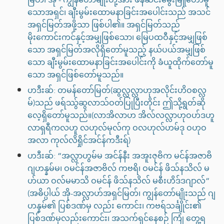
သောအရှင်၊ ချီးမွမ်းထောမနာခြင်းအပေါင်းသည် အသင်
အရှင်မြတ်အဖို့သာ ဖြစ်ပါ၏။ အရှင်မြတ်သည်
မိုးကောင်းကင်နှင့်အမျှဖြစ်သော၊ မြေပထဝီနှင့်အမျှဖြစ်
သော အရှင်မြတ်အလိုရှိတော်မူသည့် နယ်ပယ်အမျှဖြစ်
သော ချီးမွမ်းထောမနာခြင်းအပေါင်းကို ခံယူထိုက်တော်မူ
သော အရှင်ဖြစ်တော်မူသည်။
ဟဒီးဆ်: တမန်တော်မြတ်(ဆွလ္လလ္လာဟုအလိုင်းဟိဝစလ္လ
မ်)သည် ဖရ်ဿွ်ဆွလာသ်ဝတ်ပြုပြီးတိုင်း ဤသို့ရွတ်ဆို
လေ့ရှိတော်မူသည်။(လာအိလာဟ အိလ်လလ္လာဟုဝဟ်ဒဟူ
လာရှရီကလဟူ လဟုလ်မုလ်ကု ဝလဟုလ်ဟမ်ဒု ဝဟုဝ
အလာ ကုလ်လိရှိုင်အင်န်ကဒီးရ်)
ဟဒီးဆ်: “အလ္လာဟွမ်မ အင်န်နီး အအူးဇုဗိက မင်န်အဇာဗိ
ဂျဟန္နမ်မ၊ ဝမင်န်အဇာဗိလ် ကဗရိ၊ ဝမင်န် ဖိသ်နသိလ် မ
ဟ်ယာ ဝလ်မမာသိ ဝမင်န် ဖိသ်နသိလ် မစီးဟိဒ်ဒဂျာလ်“
(အဓိပ္ပါယ် အို-အလ္လာဟ်အရှင်မြတ်၊ ကျွန်တော်မျိုးသည် ဂျ
ဟန္နမ်၏ ပြစ်ဒဏ်မှ လည်း ကောင်း၊ ကဗရ်သင်္ချိုင်း၏
ပြစ်ဒဏ်မှလည်းကောင်း၊ အသက်ရှင်နေစဉ် ကြုံ တွေ့ရ