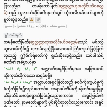
ပြသည်မှာ တမန်တော်မြတ်
(ဆွလ္လလ္လာဟုအလိုင်းဟိဝစလ္လ
မ်)
သည် ဆွလာသ်တိုင်း၏နောက်တွင် ထိုကလိမဟ်တော်များကို
ရွတ်ဆိုခဲ့သည်။
[صحيح]
- [رواه مسلم]
-
[صحيح مسلم - 594]
ရှင်းလင်းချက်
တမန်တော်မြတ်
(ဆွလ္လလ္လာဟုအလိုင်းဟိဝစလ္လမ်)
သည် ဖရ်ဿ်ွ
ဆွလာသ်တိုင်း၌ စလာမ်လှည့်ပြီးသောအခါ ကြီးကျယ်မြင့်မြတ်
လှသည့် ဤဇိက်ရ်တော်ကို ရွတ်ဆိုလေ့ရှိသည်။ ယင်းဇိက်ရ်
တော်၏အဓိပ္ပာယ်မှာ
"لا إله إلا الله"
အလ္လာဟ်အရှင်မြတ်မှအပ အခြားခဝပ်
ကိုးကွယ်ထိုက်သော အရှင်မရှိ။
"وحده لا شريك له"
အလ္လာဟ်အရှင်မြတ်သည် ခဝပ်ကိုးကွယ်မှုကို
ခံထိုက်ခြင်း၌လည်းကောင်း၊ အရာခပ်သိမ်းကိုဖန်ဆင်းမွေးမြူး
ထိန်းသိမ်းစောင့်ရှောက်ခြင်း၌လည်းကောင်း၊ အရှင်မြတ်၏
ဂုဏ်တော်၊ နာမတော်များကို ပိုင်ဆိုင်ရာတွင်လည်းကောင်း အရှင်