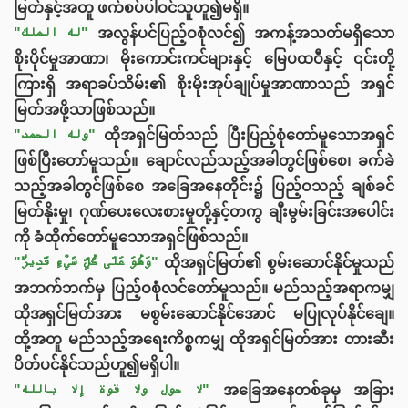
မြတ်နှင့်အတူ ဖက်စပ်ပါဝင်သူဟူ၍မရှိ။
"له الملك"
အလွန်ပင်ပြည့်ဝစုံလင်၍ အကန့်အသတ်မရှိသော
စိုးပိုင်မှုအာဏာ၊ မိုးကောင်းကင်များနှင့် မြေပထဝီနှင့် ၎င်းတို့
ကြားရှိ အရာခပ်သိမ်း၏ စိုးမိုးအုပ်ချုပ်မှုအာဏာသည် အရှင်
မြတ်အဖို့သာဖြစ်သည်။
"وله الحمد"
ထိုအရှင်မြတ်သည် ပြီးပြည့်စုံတော်မူသောအရှင်
ဖြစ်ပြီးတော်မူသည်။ ချောင်လည်သည့်အခါတွင်ဖြစ်စေ၊ ခက်ခဲ
သည့်အခါတွင်ဖြစ်စေ အခြေအနေတိုင်း၌ ပြည့်ဝသည့် ချစ်ခင်
မြတ်နိုးမှု၊ ဂုဏ်ပေးလေးစားမှုတို့နှင့်တကွ ချီးမွမ်းခြင်းအပေါင်း
ကို ခံထိုက်တော်မူသောအရှင်ဖြစ်သည်။
"وَهُوَ عَلَى كُلِّ شَيْءٍ قَدِيرٌ"
ထိုအရှင်မြတ်၏ စွမ်းဆောင်နိုင်မှုသည်
အဘက်ဘက်မှ ပြည့်ဝစုံလင်တော်မူသည်။ မည်သည့်အရာကမျှ
ထိုအရှင်မြတ်အား မစွမ်းဆောင်နိုင်အောင် မပြုလုပ်နိုင်‌ချေ။
ထို့အတူ မည်သည့်အရေးကိစ္စကမျှ ထိုအရှင်မြတ်အား တားဆီး
ပိတ်ပင်နိုင်သည်ဟူ၍မရှိပါ။
"لا حول ولا قوة إلا بالله"
အခြေအနေတစ်ခုမှ အခြား