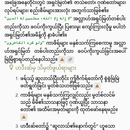
အခြေအနေတိုင်းတွင် အရှင်မြတ်၏ ဇာသ်တော်၊ ဂုဏ်တော်များ၊
လုပ်ရပ်များ၊ စည်းစိမ်များအားလုံး အတွက်သာဖြစ်၏။
"لا إله إلا الله، مخلصين له الدين"
အလ္လာဟ်အရှင်မြတ်တစ်ပါး
တည်းကိုသာ ခဝပ်ကိုးကွယ်ပြီး ပြစားမှု၊ ကျော်ကြားလိုမှု မပါဘဲ
အရှင်မြတ်၏အမိန့်ကို နာခံပါ၏။
"ولو كره الكافرون"
ကာဖိရ်များ မနှစ်သက်ကြစေကာမူ အလ္လာ
ဟ်အရှင်မြတ် တစ်ပါးတည်းကိုသာ ခဝပ်ကိုးကွယ်ခြင်းအပေါ်
မြဲမြံစွာရပ်တည်‌နေပါသည်။
ဟဒီးဆ်မှ သိမှတ်ဖွယ်ရာများ
ဖရ်ဿွ် ဆွလာသ်ပြီးတိုင်း ဤဇိက်ရ်တော်ကို စွဲစွဲမြဲမြဲ
ဖတ်ရွတ်ခြင်း မွတ်စ်သဟဗ်ဖြစ်သည်။
ကာဖိရ်များ မနှစ်သက်ကြလျှင်လည်း မွတ်စ်လင်မ်
သည် မိမိ၏သာသနာဖြင့် ဂုဏ်ယူပြီး သာသနာ
တော်၏ အထိမ်းအမှတ်များကို ထုတ်ဖော်နေရမည်။
ဟဒီးဆ်တော်၌ “ဆွလာသ်၏နောက်တွင်” ဟူသော