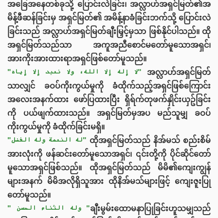
အခြေအနေတစ်ခုသို့ ပြောင်းလဲခြင်း၊ အလ္လာဟ်အရှင်မြတ်၏အ
မိန့်ဖီဆန်ခြင်းမှ အရှင်မြတ်၏ အမိန့်နာခံခြင်းဘက်သို့ ပြောင်းလဲ
ခြင်းသည် အလ္လာဟ်အရှင်မြတ်ချီးမြှင့်မှသာ ဖြစ်နိုင်ပါသည်။ ထို
အရှင်မြတ်သည်သာ အကူအညီစောင်မတော်မူသောအရှင်၊
အားကိုးအားထားရာအရှင်ဖြစ်တော်မူသည်။
"لا إله إلا الله، ولا نعبد إلا إياه"
အလ္လာဟ်အရှင်မြတ်
သာလျှင် ခဝပ်ကိုးကွယ်မှုကို ခံထိုက်သည့်အရှင်ဖြစ်ကြောင်း
အလေးအနက်ထား ဖော်ပြထားပြီး ရှိရ်က်တုဖက်နှိုင်းယှဥ်ခြင်း
ကို ပယ်ဖျက်ထားသည်။ အရှင်မြတ်မှအပ မည်သူမျှ ခဝပ်
ကိုးကွယ်မှုကို ခံထိုက်ခြင်းမရှိ။
"له النعمة وله الفضل"
ထိုအရှင်မြတ်သည် နိအ်မသ် စည်းစိမ်
အားလုံးကို ဖန်ဆင်းတော်မူသောအရှင်၊ ၎င်းတို့ကို ပိုင်ဆိုင်တော်
မူသောအရှင်ဖြစ်သည်။ ထိုအရှင်မြတ်သည် မိမိ၏ကျေးကျွန်
များအနက် မိမိအလိုရှိသူအား ထိုနိအ်မသ်များဖြင့် ကျေးဇူးပြု
တော်မူသည်။
" وله الثناء الحسن "
ချီးမွမ်းထောမနာပြုခြင်းဟူသမျှသည်