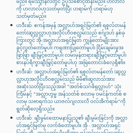
မည်။ ရမဿွာန်လတွင် ဥပုသ်စောင့်ထိန်းမည်။ ဟလာလ်
ကို ဟလာလ်ဟုသတ်မှတ်ပြီး ဟရာမ်ကို ဟရာမ်ဟု
သတ်မှတ်မည်။
ဟဒီးဆ်: ဧကန်အမှန် အလ္လာဟ်အရှင်မြတ်၏ ရစူလ်တမန်
တော်(ဆွလ္လလ္လာဟုအလိုင်ဟိဝစလ္လမ်)သည် စဂ်ျဒဟ် နှစ်ခု
ကြားတွင် အို-အလ္လာဟ်အရှင်မြတ် ကျွန်တော်မျိုးအား
ခွင့်လွှတ်တော်မူပါ၊ ကရုဏာပြုတော်မူပါ၊ ငြိမ်းချမ်းမှုအ
ဖြာဖြာ ချီးမြှင့်တော်မူပါ၊ လမ်းမှန်တရားချီးမြှင့်တော်မူပါ၊
စားနပ်ရိက္ခာချီးမြှင့်တော်မူပါဟု အမြဲတောင်းခံလေ့ရှိ၏။
ဟဒီးဆ်: အလ္လာဟ်အရှင်မြတ်၏ ရစူလ်တမန်တော် (ဆွလ္လ
လ္လာဟုအလိုင်ဟိဝစလ္လမ်)သည် မိမိ၏ဆွလာသ်အား
အဆုံးသတ်ပြီးသည့်အခါ “အတ်စ်သဂ်ဖိရုလ္လာဟ်” သုံး
ကြိမ်နှင့် “အလ္လာဟွမ္မ အန်သတ်စ် စလာမု ဝမင်န်ကတ်စ် စ
လာမု သဗာရက်သ ယာဇလ်ဂျလားလိ ဝလ်အိက်ရာမ်”ကို
ရွတ်ဆိုလေ့ရှိသည်။
ဟဒီးဆ်: ချီးမွမ်းထောမနာပြုသူ၏ ချီးမွမ်းခြင်းကို အလ္လာ
ဟ်အရှင်မြတ်မှ လက်ခံတော်မူပါ။ အို - အလ္လာဟ်အရှင်
မြတ်၊ အို - ကျွန်တော်မျိုးတို့အား ဖန်ဆင်းမွေးမြူတော်မူ