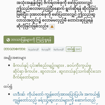
အသုံးအနှုန်းဖြင့် ဇိက်ရ်တစ်ခုကို ဖော်ပြထားလျှင်
ဤသည်စလာမ်လှည့်ပြီးနောက် ရွတ်ဆိုရန် ဆိုလိုခြင်း
ဖြစ်ပြီး၊ ဒုအာတစ်ခုကို ဖော်ပြထားလျှင် ဤသည်ဆွ
လာသ်အတွင်း၌ စလာမ်မလှည့်မီ တောင်းဆုပြုရန်
ဆိုလိုခြင်းဖြစ်သည်။
ဘာသာပြန်များကို ကြည့်ရှုရန်
ဘာသာစကား:
الإنجليزية
الأوردية
الإسبانية
ထပ်၍
(64)
အမျိုးအစားများ
ဖိကဟ်နှင့် ၎င်း၏စည်းမျဥ်းများ။
.
ခဝပ်ကိုးကွယ်မှု
ဆိုင်ရာ ဖိကဟ်။
.
ဆွလာသ်။
.
ဆွလာသ်နှင့်သက်ဆိုင်သော
ဇိက်ရ်တော်များ။
ထပ်၍
ဟဒီးဆ်: ကိုယ်တော် ကျွန်တော့်အားပြောပြပါ။ အကယ်၍
ကျွန်တော်သည် ဖရ်ဿွ်ဆွလာသ်များကို ဆောက်တည်