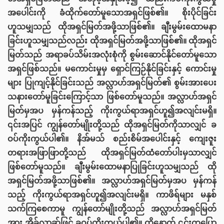
အပေါင်းကို ခံထိုက်တော်မူသောအရှင်ဖြစ်၏။ စိုးပိုင်ခြင်း
ဟူသမျှသည် ထိုအရှင်မြတ်အဖို့သာဖြစ်၏။ ချီးမွမ်းထောမနာ
ခြင်းဟူသမျှသည်လည်း ထိုအရှင်မြတ်အဖို့သာဖြစ်၏။ ထိုအရှင်
မြတ်သည် အရာခပ်သိမ်းအလုံးစုံကို စွမ်းဆောင်နိုင်တော်မူသော
အရှင်ဖြစ်သည်။ မကောင်းမှုမှ ရှောင်ကြဉ်နိုင်ခြင်းနှင့် ကောင်းမှု
များ ပြုကျင့်နိုင်ခြင်းသည် အလ္လာဟ်အရှင်မြတ်၏ စွမ်းအားပေး
သနားတော်မူခြင်းကြောင့်သာ ဖြစ်တော်မူသည်။ အလ္လာဟ်အရှင်
မြတ်မှအပ မှန်ကန်သည့် ကိုးကွယ်ရာအရှင်ဟူ၍အလျင်းမရှိ။
၎င်းအပြင် ကျွန်တော်မျိုးတို့သည် ထိုအရှင်မြတ်ကိုသာလျှင် ခ
ဝပ်ကိုးကွယ်ပါ၏။ နိအ်မသ် စည်းစိမ်အပေါင်းနှင့် ကျေးဇူး
တရားအဖြာဖြာတို့သည် ထိုအရှင်မြတ်ထံတော်ပါးမှသာလျှင်
ဖြစ်တော်မူသည်။ ချီးမွမ်းထောမနာပြုခြင်းဟူသမျှသည် ထို
အရှင်မြတ်အဖို့သာဖြစ်၏။ အလ္လာဟ်အရှင်မြတ်မှအပ မှန်ကန်
သည့် ကိုးကွယ်ရာအရှင်ဟူ၍အလျင်းမရှိ။ ကာဖိရ်များ မနှစ်
သက်ကြစေကာမူ ကျွန်တော်မျိုးတို့သည် အလ္လာဟ်အရှင်မြတ်
အား အိခ်လာဆွ်ဖြင့် ခဝပ်ကိုးကွယ်ပါ၏။ ထို့နောက် ၎င်းကပြော