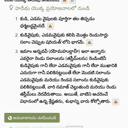
హదీథు యొక్క ప్రయోజనాలలో నుండి
కుడి, ఎడమ వైపులకు పూర్తిగా తల తిప్పడం
ధర్మబద్దమైనదే.
కుడివైపుకు, ఎడమవైపుకు కలిపి మొత్తం రెండుసార్లు
సలాం చెప్పుట షరియత్’లోని భాగమే.
ఇమాం అన్నవవీ (రహిమహుల్లాహ్) ఇలా అన్నారు:
ఎవరైనా రెండు సలాంలను (తస్లీమ్‌లను) రెండింటినీ
కుడివైపుకు గానీ లేదా ఎడమవైపుకు గానీ లేదా ముఖానికి
ఎదురుగా గానీ పలికినట్లయితే లేదా మొదటి సలాంను
ఎడమవైపుకు మరియు రెండవ సలాంను కుడివైపుకు
పలికినట్లయితే, వారి నమాజ్ చెల్లుతుంది మరియు రెండు
తస్లీమ్‌లు నెరవేరుతాయి. అయితే, వాటిని ఆచరించే
విధానంలో ఉన్న శ్రేష్ఠతను, శుభాన్ని వారు కోల్పోతారు.
అనువాదాలను చూపించండి