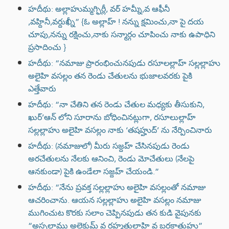
హదీథు: అల్లాహుమ్మగ్ఫిర్లీ, వర్ హమ్నీ,వ ఆఫీనీ
,వహ్దినీ,వర్దుఖ్నీ” {ఓ అల్లాహ్ ! నన్ను క్షమించు,నా పై దయ
చూపు,నన్ను రక్షించు,నాకు సన్మార్గం చూపించు నాకు ఉపాధిని
ప్రసాదించు }
హదీథు: “నమాజు ప్రారంభించునపుడు రసూలల్లాహ్ సల్లల్లాహు
అలైహి వసల్లం తన రెండు చేతులను భుజాలవరకు పైకి
ఎత్తేవారు
హదీథు: “నా చేతిని తన రెండు చేతుల మధ్యకు తీసుకుని,
ఖుర్’ఆన్ లోని సూరాను బోధించినట్లుగా, రసూలుల్లాహ్
సల్లల్లాహు అలైహి వసల్లం నాకు ‘తషహ్హుద్’ ను నేర్పించినారు
హదీథు: (నమాజులో) మీరు సజ్దహ్ చేసినపుడు రెండు
అరచేతులను నేలకు ఆనించి, రెండు మోచేతులు (నేలపై
ఆనకుండా) పైకి ఉండేలా సజ్దహ్ చేయండి.”
హదీథు: “నేను ప్రవక్త సల్లల్లాహు అలైహి వసల్లంతో నమాజు
ఆచరించాను. ఆయన సల్లల్లాహు అలైహి వసల్లం నమాజు
ముగించుట కొరకు సలాం చెప్పినపుడు తన కుడి వైపునకు
“అస్సలాము అలైకుమ్ వ రహ్మతుల్లాహి వ బరకాతుహు”