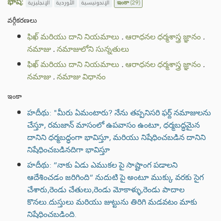
భాష:
الإنجليزية
الأوردية
الإندونيسية
ఇంకా
(29)
వర్గీకరణలు
ఫిఖ్ మరియు దాని నియమాలు
.
ఆరాధనల ధర్మశాస్త్ర జ్ఞానం
.
నమాజు
.
నమాజులోని సున్నతులు
ఫిఖ్ మరియు దాని నియమాలు
.
ఆరాధనల ధర్మశాస్త్ర జ్ఞానం
.
నమాజు
.
నమాజు విధానం
ఇంకా
హదీథు: "మీరు ఏమంటారు? నేను తప్పనిసరి ఫర్ద్ నమాజులను
చేస్తూ, రమజాన్ మాసంలో ఉపవాసం ఉంటూ, ధర్మబద్ధమైన
దానిని ధర్మబద్ధంగా భావిస్తూ, మరియు నిషేధించబడిన దానిని
నిషేధించబడినదిగా భావిస్తూ
హదీథు: “నాకు ఏడు ఎముకల పై సాష్టాంగ పడాలని
ఆదేశించడం జరిగింది“ నుదుటి పై అంటూ ముక్కు వరకు సైగ
చేశారు,రెండు చేతులు,రెండు మోకాళ్ళు,రెండు పాదాల
కొనలు.దుస్తులు మరియు జుట్టును తిరిగి మడవటం మాకు
నిషేధించబడింది.