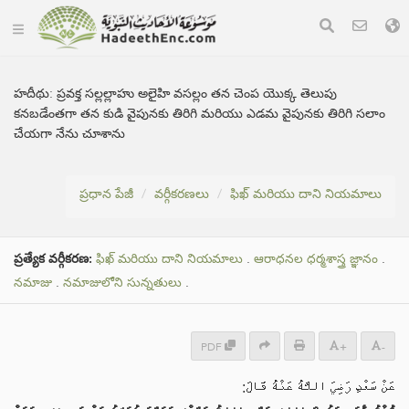
హదీథు:
ప్రవక్త సల్లల్లాహు అలైహి వసల్లం తన చెంప యొక్క తెలుపు
కనబడేంతగా తన కుడి వైపునకు తిరిగి మరియు ఎడమ వైపునకు తిరిగి సలాం
చేయగా నేను చూశాను
ప్రధాన పేజీ
వర్గీకరణలు
ఫిఖ్ మరియు దాని నియమాలు
ప్రత్యేక వర్గీకరణ:
ఫిఖ్ మరియు దాని నియమాలు
.
ఆరాధనల ధర్మశాస్త్ర జ్ఞానం
.
నమాజు
.
నమాజులోని సున్నతులు
.
PDF
+
-
عَنْ سَعْدٍ رَضِيَ اللَّهُ عَنْهُ قَالَ: