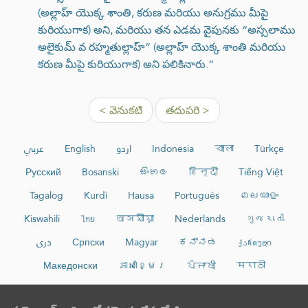
(అల్లాహ్ యొక్క శాంతి, కరుణ మరియు అనుగ్రము మీపై
కురియుగాక) అని, మరియు తన ఎడమ వైపునకు “అస్సలాము
అలైకుమ్ వ రహ్మతుల్లాహ్” (అల్లాహ్ యొక్క శాంతి మరియు
కరుణ మీపై కురియుగాక) అని పలికినారు.”
< వెనుకటి
తదుపరి >
عربي
English
اردو
Indonesia
বাংলা
Türkçe
Русский
Bosanski
සිංහල
हिन्दी
Tiếng Việt
Tagalog
Kurdî
Hausa
Português
മലയാളം
Kiswahili
ไทย
অসমীয়া
Nederlands
ગુજરાતી
دری
Српски
Magyar
ಕನ್ನಡ
ქართული
Македонски
ភាសាខ្មែរ
ਪੰਜਾਬੀ
मराठी