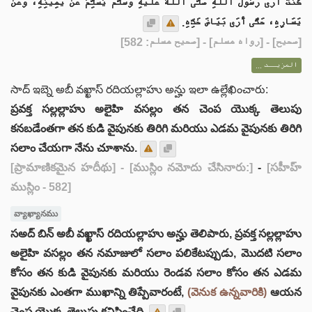
كُنْتُ أَرَى رَسُولَ اللهِ صَلَّى اللهُ عَلَيْهِ وَسَلَّمَ يُسَلِّمُ عَنْ يَمِينِهِ، وَعَنْ
يَسَارِهِ، حَتَّى أَرَى بَيَاضَ خَدِّهِ.
] - [رواه مسلم] - [صحيح مسلم: 582]
صحيح
[
المزيــد ...
సాద్ ఇబ్నె అబీ వఖ్ఖాస్ రదియల్లాహు అన్హు ఇలా ఉల్లేఖించారు:
ప్రవక్త సల్లల్లాహు అలైహి వసల్లం తన చెంప యొక్క తెలుపు
కనబడేంతగా తన కుడి వైపునకు తిరిగి మరియు ఎడమ వైపునకు తిరిగి
సలాం చేయగా నేను చూశాను.
[ప్రామాణికమైన హదీథు]
- [ముస్లిం నమోదు చేసినారు:]
-
[సహీహ్
ముస్లిం - 582]
వ్యాఖ్యానము
సఅద్ బిన్ అబీ వఖ్ఖాస్ రదియల్లాహు అన్హు తెలిపారు, ప్రవక్త సల్లల్లాహు
అలైహి వసల్లం తన నమాజులో సలాం పలికేటప్పుడు, మొదటి సలాం
కోసం తన కుడి వైపునకు మరియు రెండవ సలాం కోసం తన ఎడమ
వైపునకు ఎంతగా ముఖాన్ని తిప్పేవారంటే,
(వెనుక ఉన్నవారికి)
ఆయన
చెంప యొక్క తెలుపు కనిపించేది.