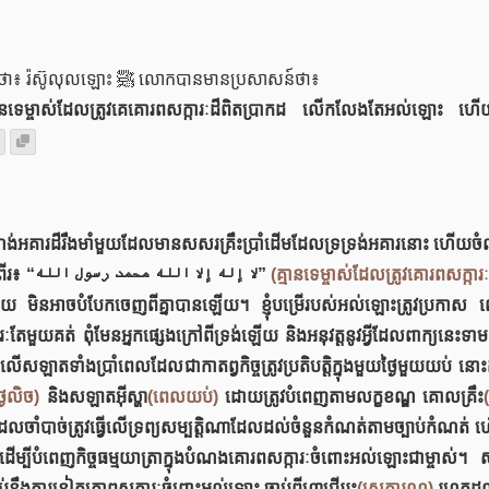
អំពី អាប់ទុលឡោះ ពិន អ៊ូមើរ رضي الله عنهما បាននិយាយថា៖ រ៉ស៊ូលុលឡោះ ﷺ លោកបានមានប្រសាសន៍ថា៖
ីថា គ្មានទេម្ចាស់ដែលត្រូវគេគោរពសក្ការៈដ៏ពិតប្រាកដ លើកលែងតែអល់ឡោះ ហ
ទាំងពីរ៖ “لا إله إلا الله محمد رسول الله”
(គ្មានទេម្ចាស់ដែលត្រូវគោរពសក្ក
ួយ មិនអាចបំបែកចេញពីគ្នាបានឡើយ។ ខ្ញុំបម្រើរបស់អល់ឡោះត្រូវប្រកាស 
ែមួយគត់ ពុំមែនអ្នកផ្សេងក្រៅពីទ្រង់ឡើយ និងអនុវត្តនូវអ្វីដែលពាក្យនេះទាម
សឡាតទាំងប្រាំពេលដែលជាកាតព្វកិច្ចត្រូវប្រតិបត្តិក្នុងមួយថ្ងៃមួយយប់ ន
ងៃលិច)
និងសឡាតអ៊ីស្ហា
(ពេលយប់)
ដោយត្រូវបំពេញតាមលក្ខខណ្ឌ គោលគ្រឹះ
ត្តិដែលចាំបាច់ត្រូវធ្វើលើទ្រព្យសម្បត្តិណាដែលដល់ចំនួនកំណត់តាមច្បាប់កំណត់
ាក្កះដើម្បីបំពេញកិច្ចធម្មយាត្រាក្នុងបំណងគោរពសក្ការៈចំពោះអល់ឡោះជាម្ចាស់។ 
ប់នឹងការនៀតគោពសក្ការៈចំពោះអល់ឡោះ ចាប់ពីហ្វាជើររះ
(សេតារុណ)
រហូតដល់