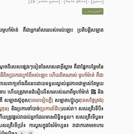
] - [متفق عليه] - [صحيح مسلم: 16]
صحيح
[
المزيــد ...
ើយមូហាំម៉ាត់ គឺជាអ្នកនាំសាររបស់អល់ឡោះ ប្រតិបត្ដិសឡាត
ារៈដ៏ពិតប្រាកដក្រៅពីអល់ឡោះ ហើយពិតណាស់ មូហាំម៉ាត់ គឺជា
ពោលពាក្យទាំងពីរនេះដោយទទួលស្គាល់នូវភាពជាម្ចាស់តែមួយ
ទារ ហើយត្រូវមានជំនឿលើសាររបស់ណាពីមូហាំម៉ាត់ ﷺ និង
ោះគឺ សឡាតស៊ូពុស
(ពេលទៀបភ្លឺ)
សឡាតហ្ស៊ូហូរ
(ពេលថ្ងៃត្រង់)
(រូកុន)
និងប្រការចាំបាច់
(ប្រការវ៉ាជិប)
របស់វា។ សសរគ្រឹះទីបី៖
 ហើយត្រូវផ្ដល់វាដល់អ្នកដែលមានសិទ្ធិទទួល។ សសរគ្រឹះទីបួន៖
សសរគ្រឹះទីប្រាំ៖ ការបួសក្នុងខែរ៉ម៉ាហ្ទន៖ វាជាការតមអាហារ
ថ្ងៃលិច។