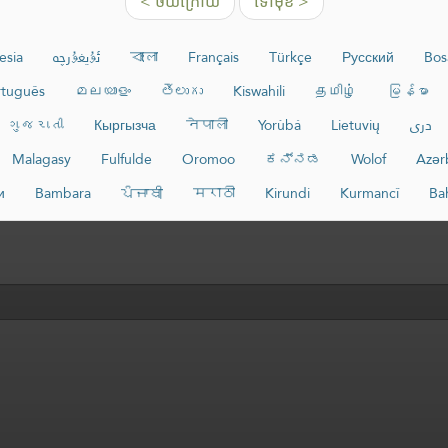
< ថយក្រោយ
ទៅមុខ >
esia
ئۇيغۇرچە
বাংলা
Français
Türkçe
Русский
Bos
rtuguês
മലയാളം
తెలుగు
Kiswahili
தமிழ்
မြန်မာ
ગુજરાતી
Кыргызча
नेपाली
Yorùbá
Lietuvių
دری
Malagasy
Fulfulde
Oromoo
ಕನ್ನಡ
Wolof
Azər
и
Bambara
ਪੰਜਾਬੀ
मराठी
Kirundi
Kurmancî
Ba