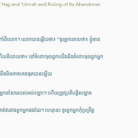
f Hajj and ‘Umrah and Ruling of Its Abandoner
តក្រៅពីលោក។ លោកបានឆ្លើយថា៖ “ចូរអ្នកពោលថា៖ ខ្ញុំមាន
្លួន ហើយនិយាយថា៖ នៅចំពោះមុខពួកយើងនិងចំពោះមុខពួកអ្នក
ឺគេនឹងមិនអាចគេចផុតបានឡើយ
គឺជាអ្នកនាំសាររបស់អល់ឡោះ។ ហើយត្រូវប្រតិបត្តិសឡាត
ាងពួកអ្នកផងដែរ។ ហេតុនេះ ចូរពួកអ្នកកុំប្រព្រឹត្ត