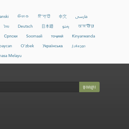
anski
සිංහල
हिन्दी
中文
فارسی
ไทย
Deutsch
日本語
پښتو
অসমীয়া
Српски
Soomaali
тоҷикӣ
Kinyarwanda
baycan
O‘zbek
Українська
ქართული
hasa Melayu
ចុះ​ឈ្មោះ