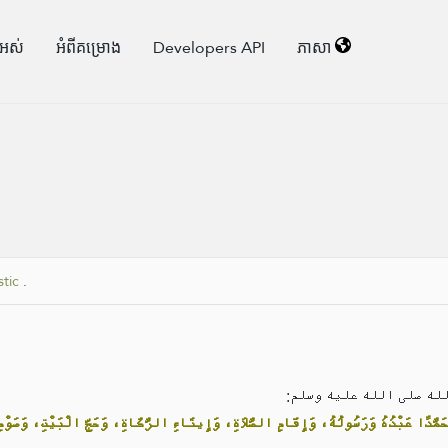
ងអស់
អំពី​គម្រោង
Developers API
ភាសា
stic
.
لُ الله صلى الله عليه وسلم
َ مُحَمَّدًا عَبْدُهُ وَرَسُولُهُ، وَإِقَامِ الصَّلَاةِ، وَإِيتَاءِ الزَّكَاةِ، وَحَجِّ الْبَيْتِ، وَصَوْ