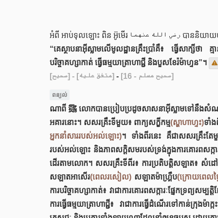
“គេស្ថាបនាអ៊ីស្លាមលើមូលដ្ឋានគ្រឹះប្រាំគឺ៖ ធ្វើសាក្ស
បរិច្ចាគហ្សាកាត់ ធ្វើធម្មយាត្រាហាជ្ជី និងបួសខែរ៉ម៉ាហ្ទន”។
[صحيح]
- [متفق عليه]
-
[صحيح مسلم - 16]
ពន្យល់
ណាពី ﷺ លោកបានប្រៀបប្រដូចសាសនាអ៊ីស្លាមទៅនឹងសំណង់អគារដ៏រឹងមាំមួយដែលមានសសរគ្រឹះប្រាំដើមដែលទ្រទ្រង់អគារនោះ ហើយចំណុចពិសេសផ្សេងៗទៀតនៃសាសនាអ៊ីស្លាម គឺជាផ្នែកបន្ថែមនៃ
អគារនោះ។ សសរគ្រឹះទីមួយ៖ ពាក្យសក្ខីកម្ម
(ស្ហាហាហ្ទះ)
អ្នកនាំសាររបស់អល់ឡោះ)
។ ទាំងពីរនេះ គឺជាសសរគ្រឹះតែម
របស់អល់ឡោះ និងភាពសក្តិសមរបស់ទ្រង់ក្នុងការគោរពសក្ការៈត
ដើរតាមលោក។ សសរគ្រឹះទីពីរ៖ ការប្រតិបត្តិសឡាត៖ សំដៅលើ
សឡាតអាសើរ
(ពេលរសៀល)
សឡាតម៉ាហ្រ្គឹប
(ក្រោយពេលថ្
ការបរិច្ចាគហ្សាកាត់៖ វាជាការគោរពសក្ការៈផ្នែកទ្រព្យសម្ប
ការធ្វើធម្មយាត្រាហាជ្ជី៖ វាជាការធ្វើដំណើរទៅកាន់ក្រុងម៉
ភេសជ្ជៈ និងប្រការទាំងឡាយណាដែលនាំឲ្យខូចបួស ដោយភ្ជា