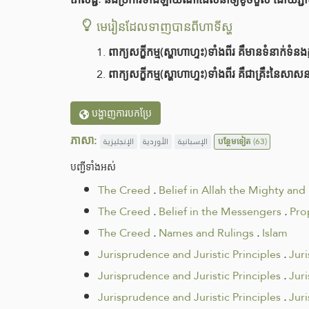
មេរៀនដែលទាញបានពីហាទីស្ហ
ពាក្យសក្ខីកម្ម(ស្ហាហាហ្ទះ)ទាំងពីរ គឺមានទំនា
ពាក្យសក្ខីកម្ម(ស្ហាហាហ្ទះ)ទាំងពីរ គឺជាគ្រឹះ
បង្ហាញការបកប្រែ
ភាសា:
الإنجليزية
الأوردية
الإسبانية
បន្ថែមទៀត
(63)
បញ្ជីទាំងអស់
The Creed
.
Belief in Allah the Mighty and
The Creed
.
Belief in the Messengers
.
Pro
The Creed
.
Names and Rulings
.
Islam
Jurisprudence and Juristic Principles
.
Jur
Jurisprudence and Juristic Principles
.
Jur
Jurisprudence and Juristic Principles
.
Jur