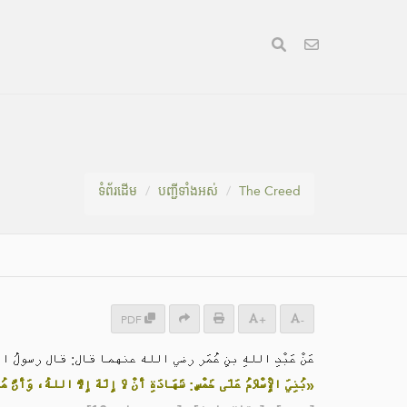
ទំព័រ​ដេីម
បញ្ជីទាំងអស់
The Creed
PDF
+
-
عَنْ عَبْدِ اللهِ بنِ عُمَر رضي الله عنهما قال: قال رسو:
بُنِيَ الْإِسْلَامُ عَلَى خَمْسٍ: شَهَادَةِ أَنْ لَا إِلَهَ إِلَّا اللهُ، وَأَنّ»