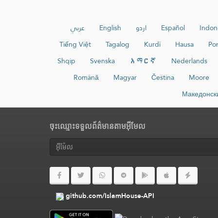
عربي
English
اردو
Español
Indon
Tiếng Việt
Tagalog
Kurdî
Hausa
Po
Shqip
Svenska
አማርኛ
Nederlands
Română
Magyar
Čeština
Moore
Македонск
ចុះឈ្មោះទទួលព័ត៌មានតាមអ៊ីមែល
github.com/IslamHouse-API