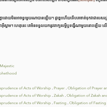
ក់ទំនងគ្នាដោយមិនអាចខ្វះមួយណាបានឡើយ។ ដូច្នេះហើយទើបគេចាត់ទុកវាជាសសរគ
នៃសាសនាអ៊ីស្លាម។ ហេតុនេះ គេមិនទទួលយកនូវពាក្យសម្តីឬទង្វើណាមួយនោះឡើយ
 Majestic
phethood
isprudence of Acts of Worship
.
Prayer
.
Obligation of Prayer a
isprudence of Acts of Worship
.
Zakah
.
Obligation of Zakah an
isprudence of Acts of Worship
.
Fasting
.
Obligation of Fasting