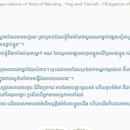
isprudence of Acts of Worship
.
Hajj and ‘Umrah
.
Obligation o
ឥស្លាម(ដែលមានលក្ខណៈគ្រប់គ្រាន់)ដែលខ្ញុំមិនចាំបាច់សួរនរណាម្នាក់ផ្សេងទៀ
ខ្ជាប់ខ្ជួន”។
របស់ខ្ញុំនឹងទៅដល់បុរសម្នាក់ ខណៈដែលរូបគេអង្គុយទម្រេតខ្លួនលើគ្រែរបស់ខ
ពន្យារពេលដល់អ្នកដែលបំពាន។ លុះដល់ពេលដែលទ្រង់ដាក់ទណ្ឌកម្មដល់គេ គ
ក្នុងឋានសួគ៌ទៅតាមទង្វើដែលគេបានសាង”។
េម្ចាស់ដែលត្រូវគេគោរពសក្ការៈដ៏ពិតប្រាកដ មានតែអល់ឡាះមួយគត់ ហើយមូហាំម៉ាត់ 
រាហាជ្ជីនៅពៃតុលឡោះ ប្រសិនបើអ្នកមានលទ្ធភាពទៅដល់
ាស់ យើងបានហាមឃាត់អំពើអយុត្តិធម៌ចំពោះខ្លួនយើង ហើយយើងក៏បានហាមឃាត់វារវ