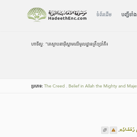
ទំព័រ​ដេីម
បញ្ជីទាំ
ហាទីស្ហ:
“គេស្ថាបនាអ៊ីស្លាមលើមូលដ្ឋានគ្រឹះប្រាំគឺ៖
ប្រភេទ:
The Creed
.
Belief in Allah the Mighty and Maje
.
«مِ رَمَضَانَ