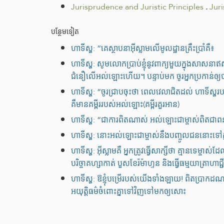
Jurisprudence and Juristic Principles
.
Jur
បន្ថែមទៀត
ហាទីស្ហ: “គេស្ថាបនាអ៊ីស្លាមលើមូលដ្ឋានគ្រឹះប្រាំគឺ៖
ហាទីស្ហ: សូមលោកប្រាប់ខ្ញុំនូវពាក្យមួយក្នុងសាសនា
ជំនឿលើអល់ឡោះហើយ។ បន្ទាប់មក ចូរអ្នកប្រកាន់ឲ្យបាន
ហាទីស្ហ: “ចូរជ្រាបចុះថា ពេលវេលាជិតដល់ ហាទីស្ហ
គឺមានគម្ពីររបស់អល់ឡោះ(គម្ពីរគួរអាន)
ហាទីស្ហ: “ជាការពិតណាស់ អល់ឡោះជាម្ចាស់ពិតជា
ហាទីស្ហ: នោះអល់ឡោះជាម្ចាស់នឹងបញ្ចូលជននោះទៅ
ហាទីស្ហ: អ៊ីស្លាមគឺ អ្នកត្រូវធ្វើសាក្សីថា គ្មានទ
បរិច្ចាគហ្សាកាត់ បួសខែរ៉ម៉ាហ្ទន និងធ្វើធម្មយាត្
ហាទីស្ហ: ឱខ្ញុំបម្រើរបស់យើងទាំងឡាយ! ពិតប្រាកដណ
អយុត្តិធម៌ចំពោះគ្នាទៅវិញទៅមកឲ្យសោះ