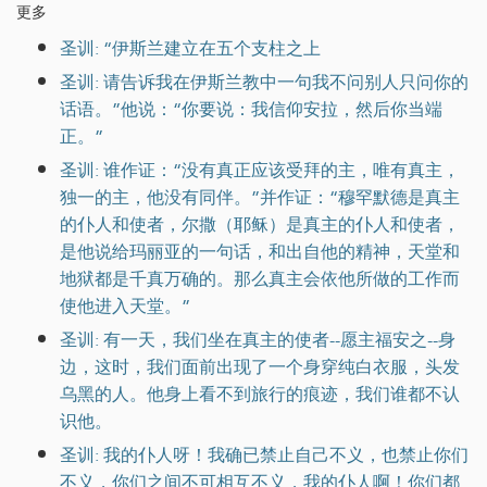
更多
圣训: “伊斯兰建立在五个支柱之上
圣训: 请告诉我在伊斯兰教中一句我不问别人只问你的
话语。”他说：“你要说：我信仰安拉，然后你当端
正。”
圣训: 谁作证：“没有真正应该受拜的主，唯有真主，
独一的主，他没有同伴。”并作证：“穆罕默德是真主
的仆人和使者，尔撒（耶稣）是真主的仆人和使者，
是他说给玛丽亚的一句话，和出自他的精神，天堂和
地狱都是千真万确的。那么真主会依他所做的工作而
使他进入天堂。”
圣训: 有一天，我们坐在真主的使者--愿主福安之--身
边，这时，我们面前出现了一个身穿纯白衣服，头发
乌黑的人。他身上看不到旅行的痕迹，我们谁都不认
识他。
圣训: 我的仆人呀！我确已禁止自己不义，也禁止你们
不义，你们之间不可相互不义，我的仆人啊！你们都