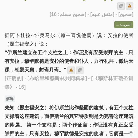
] - [متفق عليه] - [صحيح مسلم: 16]
صحيح
[
المزيــد ...
据阿卜杜拉·本·奥马尔（愿主喜悦他俩）说：安拉的使者
（愿主福安之）说：
“伊斯兰建立在五个支柱之上：作证没有应受崇拜的主，只
有安拉，穆罕默德是安拉的使者和仆人，力行礼拜，缴纳天
课，朝觐天房，封斋月斋。"
[正确的]
- [布哈里和穆斯林共同辑录]
-
[《穆斯林正确圣训
集》 - 16]
解释
先知（愿主福安之）将伊斯兰比作坚固的建筑，有五个支柱
支撑着这座建筑，而伊斯兰的其它特质则是为完善这座建筑
的附属。 第一个支柱是：两个作证言：作证没有真正应受
崇拜的主，只有安拉。穆罕默德是安拉的使者，它俩是一个