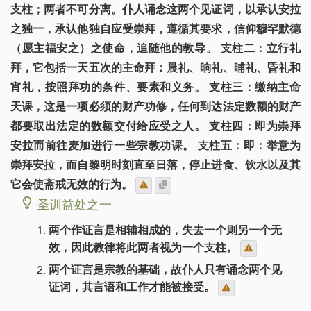
支柱；两者不可分离。仆人诵念这两个见证词，以承认安拉
之独一，承认他独自应受崇拜，遵循其要求，信仰穆罕默德
（愿主福安之）之使命，追随他的教导。 支柱二：立行礼
拜，它包括一天五次的主命拜：晨礼、晌礼、晡礼、昏礼和
宵礼，按照拜功的条件、要素和义务。 支柱三：缴纳主命
天课，这是一项必须的财产功修，任何到达法定数额的财产
都要取出法定的数额交付给应受之人。 支柱四：即为崇拜
安拉而前往麦加进行一些宗教功课。 支柱五：即：举意为
崇拜安拉，而自黎明时刻直至日落，停止进食、饮水以及其
它会使斋戒无效的行为。
圣训益处之一
两个作证言是相辅相成的，失去一个则另一个无
效，因此教律将此两者视为一个支柱。
两个证言是宗教的基础，故仆人只有诵念两个见
证词，其言语和工作才能被接受。