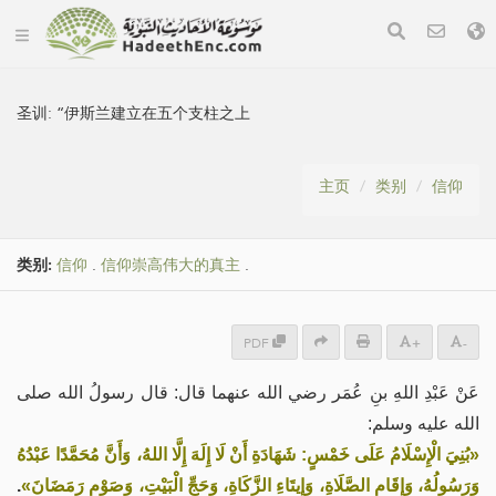
圣训:
“伊斯兰建立在五个支柱之上
主页
类别
信仰
类别:
信仰
.
信仰崇高伟大的真主
.
PDF
+
-
عَنْ عَبْدِ اللهِ بنِ عُمَر رضي الله عنهما قال: قال رسولُ الله صلى
الله عليه وسلم:
«بُنِيَ الْإِسْلَامُ عَلَى خَمْسٍ: شَهَادَةِ أَنْ لَا إِلَهَ إِلَّا اللهُ، وَأَنَّ مُحَمَّدًا عَبْدُهُ
.
وَرَسُولُهُ، وَإِقَامِ الصَّلَاةِ، وَإِيتَاءِ الزَّكَاةِ، وَحَجِّ الْبَيْتِ، وَصَوْمِ رَمَضَانَ»