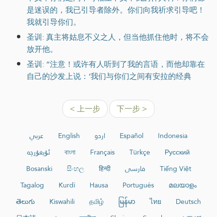
是迷误的，我已引导者除外。你们向我祈求引导吧！
我就引导你们。
圣训: 真主将姑息不义之人，但当他抓住他时，将不会
放开他。
圣训: “注意！或许有人听到了我的言语，而他却靠在
自己的沙发上说：‘我们与你们之间有安拉的经典
< 上一步
下一步 >
عربي
English
اردو
Español
Indonesia
ئۇيغۇرچە
বাংলা
Français
Türkçe
Русский
Bosanski
සිංහල
हिन्दी
فارسی
Tiếng Việt
Tagalog
Kurdî
Hausa
Português
മലയാളം
తెలుగు
Kiswahili
தமிழ்
မြန်မာ
ไทย
Deutsch