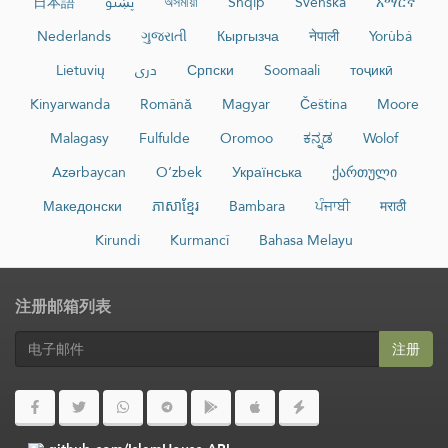
日本語
پښتو
অসমীয়া
Shqip
Svenska
አማርኛ
Nederlands
ગુજરાતી
Кыргызча
नेपाली
Yorùbá
Lietuvių
دری
Српски
Soomaali
тоҷикӣ
Kinyarwanda
Română
Magyar
Čeština
Moore
Malagasy
Fulfulde
Oromoo
ಕನ್ನಡ
Wolof
Azərbaycan
O‘zbek
Українська
ქართული
Македонски
ភាសាខ្មែរ
Bambara
ਪੰਜਾਬੀ
मराठी
Kirundi
Kurmancî
Bahasa Melayu
注册邮箱列表
注册