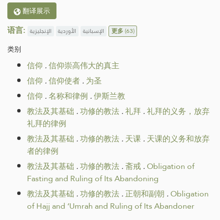
翻译展示
语言:
الإنجليزية
الأوردية
الإسبانية
更多
(63)
类别
信仰
.
信仰崇高伟大的真主
信仰
.
信仰使者
.
为圣
信仰
.
名称和律例
.
伊斯兰教
教法及其基础
.
功修的教法
.
礼拜
.
礼拜的义务，放弃
礼拜的律例
教法及其基础
.
功修的教法
.
天课
.
天课的义务和放弃
者的律例
教法及其基础
.
功修的教法
.
斋戒
.
Obligation of
Fasting and Ruling of Its Abandoning
教法及其基础
.
功修的教法
.
正朝和副朝
.
Obligation
of Hajj and ‘Umrah and Ruling of Its Abandoner