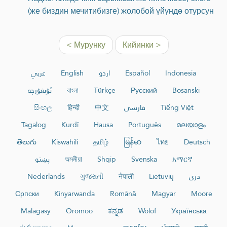
(же биздин мечитибизге) жолобой үйүндө отурсун
< Мурунку
Кийинки >
عربي
English
اردو
Español
Indonesia
ئۇيغۇرچە
বাংলা
Türkçe
Русский
Bosanski
සිංහල
हिन्दी
中文
فارسی
Tiếng Việt
Tagalog
Kurdî
Hausa
Português
മലയാളം
తెలుగు
Kiswahili
தமிழ்
မြန်မာ
ไทย
Deutsch
پښتو
অসমীয়া
Shqip
Svenska
አማርኛ
Nederlands
ગુજરાતી
नेपाली
Lietuvių
دری
Српски
Kinyarwanda
Română
Magyar
Moore
Malagasy
Oromoo
ಕನ್ನಡ
Wolof
Українська