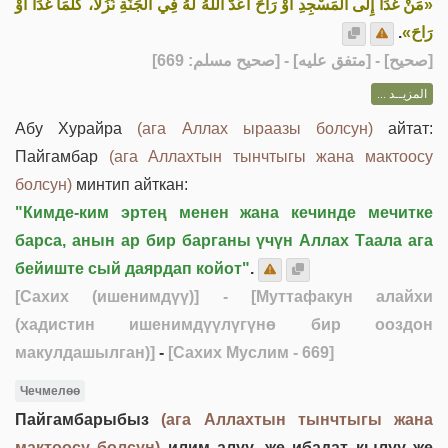
«مَنْ غَدَا إِلَى الْمَسْجِدِ أَوْ رَاحَ أَعَدَّ اللهُ لَهُ فِي الْجَنَّةِ نُزُلًا، كُلَّمَا غَدَا أَوْ
.
رَاحَ»
] - [متفق عليه] - [صحيح مسلم: 669]
صحيح
[
المزيــد ...
Абу Хурайра
(ага Аллах ыраазы болсун)
айтат:
Пайгамбар
(ага Аллахтын тынчтыгы жана мактоосу
болсун)
минтип айткан:
"Кимде-ким эртең менен жана кечинде мечитке
барса, анын ар бир барганы үчүн Аллах Таала ага
бейиште сый даярдап койот"
.
[Сахих (ишенимдүү)]
- [Муттафакун алайхи
(хадистин ишенимдүүлүгүнө бир ооздон
макулдашылган)]
-
[Сахих Муслим - 669]
Чечмелөө
Пайгамбарыбыз
(ага Аллахтын тынчтыгы жана
мактоосу болсун)
илим алуу, же ибадат кылуу же