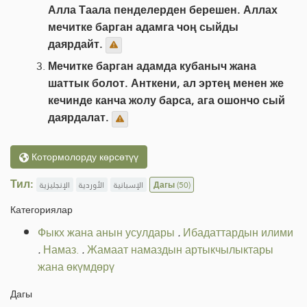
Алла Таала пенделерден берешен. Аллах
мечитке барган адамга чоң сыйды
даярдайт.
Мечитке барган адамда кубаныч жана
шаттык болот. Анткени, ал эртең менен же
кечинде канча жолу барса, ага ошончо сый
даярдалат.
Котормолорду көрсөтүү
Тил:
الإنجليزية
الأوردية
الإسبانية
Дагы
(50)
Категориялар
Фыкх жана анын усулдары
.
Ибадаттардын илими
.
Намаз.
.
Жамаат намаздын артыкчылыктары
жана өкүмдөрү
Дагы