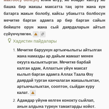
башка бир жакшы максатта таң эрте жана күн
батарга жакын болобу, кайсы убакытта болбосун
мечитке барган адамга ар бир барган сайын
бейиште орун жана сый даярдаларын айтып
сүйүнчүлөгөн.
Хадистин пайдалары
Мечитке баруунун артыкчылыгы айтылган
жана намазды ар дайым жамаат менен
окууга кызыктырган. Мечитке барбай
калган адам, Аллахтын үйүн максат
кылып барган адамга Аллах Таала Өзү
даярдай турган канчалаган жакшылыктан,
артыкчылыктан, сооптон, сыйдан куру
калат.
Адамдар үйүнө келген конокту сыйлап,
анын алдына түркүн тамактарды койот.