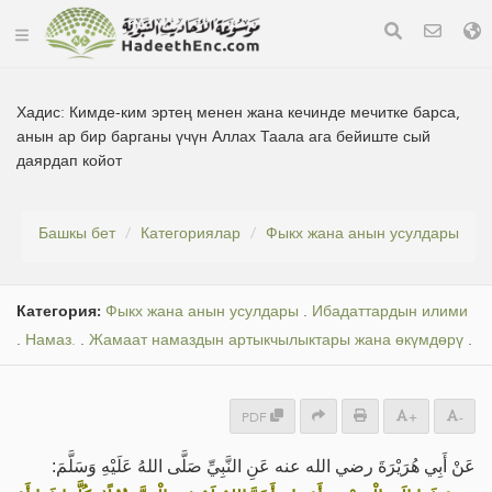
Хадис:
Кимде-ким эртең менен жана кечинде мечитке барса,
анын ар бир барганы үчүн Аллах Таала ага бейиште сый
даярдап койот
Башкы бет
Категориялар
Фыкх жана анын усулдары
Категория:
Фыкх жана анын усулдары
.
Ибадаттардын илими
.
Намаз.
.
Жамаат намаздын артыкчылыктары жана өкүмдөрү
.
PDF
+
-
عَنْ أَبِي هُرَيْرَةَ رضي الله عنه عَنِ النَّبِيِّ صَلَّى اللهُ عَلَيْهِ وَسَلَّمَ: