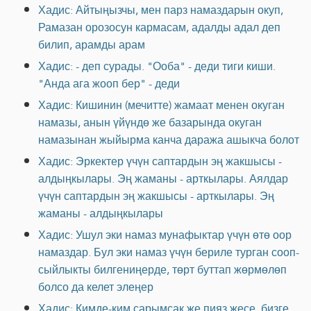
Хадис: Айтыңызчы, мен парз намаздарын окуп,
Рамазан орозосун кармасам, адалды адал деп
билип, арамды арам
Хадис: - деп сурады. "Ооба" - деди тиги киши.
"Анда ага жооп бер" - деди
Хадис: Кишинин (мечитте) жамаат менен окуган
намазы, анын үйүндө же базарында окуган
намазынан жыйырма канча даража ашыкча болот
Хадис: Эркектер үчүн саптардын эң жакшысы -
алдыңкылары. Эң жаманы - арткылары. Аялдар
үчүн саптардын эң жакшысы - арткылары. Эң
жаманы - алдыңкылары
Хадис: Ушул эки намаз мунафыктар үчүн өтө оор
намаздар. Бул эки намаз үчүн бериле турган сооп-
сыйлыкты билгениңерде, төрт буттап жөрмөлөп
болсо да келет элеңер
Хадис: Кимде-ким сарымсак же пияз жесе, бизге