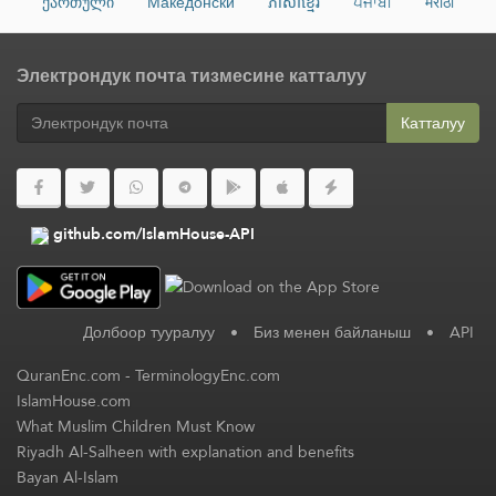
ქართული
Македонски
ភាសាខ្មែរ
ਪੰਜਾਬੀ
मराठी
Электрондук почта тизмесине катталуу
Катталуу
github.com/IslamHouse-API
Долбоор тууралуу
•
Биз менен байланыш
•
API
QuranEnc.com
-
TerminologyEnc.com
IslamHouse.com
What Muslim Children Must Know
Riyadh Al-Salheen with explanation and benefits
Bayan Al-Islam