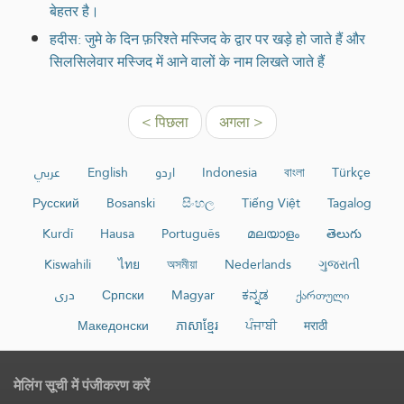
बेहतर है।
हदीस: जुमे के दिन फ़रिश्ते मस्जिद के द्वार पर खड़े हो जाते हैं और
सिलसिलेवार मस्जिद में आने वालों के नाम लिखते जाते हैं
< पिछला
अगला >
عربي
English
اردو
Indonesia
বাংলা
Türkçe
Русский
Bosanski
සිංහල
Tiếng Việt
Tagalog
Kurdî
Hausa
Português
മലയാളം
తెలుగు
Kiswahili
ไทย
অসমীয়া
Nederlands
ગુજરાતી
دری
Српски
Magyar
ಕನ್ನಡ
ქართული
Македонски
ភាសាខ្មែរ
ਪੰਜਾਬੀ
मराठी
मेलिंग सूची में पंजीकरण करें