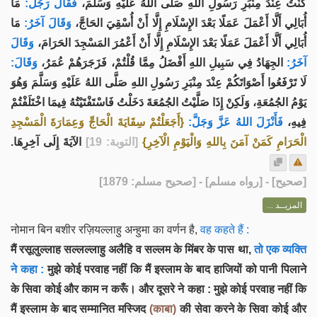
كُنْتُ عِنْدَ مِنْبَرِ رَسُولِ اللهِ صَلَّى اللهُ عَلَيْهِ وَسَلَّمَ،
فَقَالَ رَجُلٌ:
مَا
أُبَالِي أَلَّا أَعْمَلَ عَمَلًا بَعْدَ الإِسْلَامِ إِلَّا أَنْ أُسْقِيَ الحَاجَّ،
وَقَالَ آخَرُ:
مَا
أُبَالِي أَلَّا أَعْمَلَ عَمَلًا بَعْدَ الإِسْلَامِ إِلَّا أَنْ أَعْمُرَ المَسْجِدَ الحَرَامَ،
وَقَالَ
آخَرُ:
الجِهَادُ فِي سَبِيلِ اللهِ أَفْضَلُ مِمَّا قُلْتُمْ، فَزَجَرَهُمْ عُمَرُ،
وَقَالَ:
لَا تَرْفَعُوا أَصْوَاتَكُمْ عِنْدَ مِنْبَرِ رَسُولِ اللهِ صَلَّى اللهُ عَلَيْهِ وَسَلَّمَ وَهُوَ
يَوْمُ الجُمُعَةِ، وَلَكِنْ إِذَا صَلَّيْتُ الجُمُعَةَ دَخَلْتُ فَاسْتَفْتَيْتُهُ فِيمَا اخْتَلَفْتُمْ
فِيهِ،
فَأَنْزَلَ اللهُ عَزَّ وَجَلَّ:
{أَجَعَلْتُمْ سِقَايَةَ الْحَاجِّ وَعِمَارَةَ الْمَسْجِدِ
الْحَرَامِ كَمَنْ آمَنَ بِاللهِ وَالْيَوْمِ الْآخِرِ}
[التوبة: 19]
الآيَةَ إِلَى آخِرِهَا.
] - [رواه مسلم] - [صحيح مسلم: 1879]
صحيح
[
المزيــد ...
नोमान बिन बशीर रज़ियल्लाहु अन्हुमा का वर्णन है,
वह कहते हैं :
मैं रसूलुल्लाह सल्लल्लाहु अलैहि व सल्लम के मिंबर के पास था,
तो एक व्यक्ति
ने कहा :
मुझे कोई परवाह नहीं कि मैं इस्लाम के बाद हाजियों को पानी पिलाने
के सिवा कोई और काम न करूँ। और दूसरे ने कहा : मुझे कोई परवाह नहीं कि
मैं इस्लाम के बाद सम्मानित मस्जिद
(काबा)
की सेवा करने के सिवा कोई और