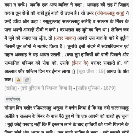
काम न करूँ। जबकि एक अन्य व्यक्ति ने कहा : अल्लाह की राह में जिहाद
करना तुम दोनों की कही हुई बातों से उत्तम है। तो उमर
(रज़ियल्लाहु अन्हु)
ने
उन्हें डाँटा और कहा : रसूलुल्लाह सल्लल्लाहु अलैहि व सल्लम के मिंबर के
पास अपनी आवाज़ें ऊँची न करो। दरअसल वह जुमे का दिन था। लेकिन जब
मैं जुमे की नमाज़ पढ़ लूँगा, तो
(अंदर जाकर)
आपसे उस बात के बारे में पूछूँगा
जिसमें तुम लोगों ने मतभेद किया है। चुनांचे इसी संदर्भ में सर्वशक्तिमान एवं
महान अल्लाह ने यह आयत उतारी : {क्या तुम हाजियों को पानी पिलाने और
सम्मानित मस्जिद की सेवा को, उसके
(ईमान के)
बराबर समझते हो, जो
अल्लाह और अन्तिम दिन पर ईमान लाया।}
[सूरा तौबा : 19]
आयत के अंत
तक।
[स़ह़ीह़]
- [इसे मुस्लिम ने रिवायत किया है]
-
[सह़ीह़ मुस्लिम - 1879]
स्पष्टीकरण
नौमान बिन बशीर रज़ियल्लाहु अन्हुमा ने वर्णन किया है कि वह नबी सल्लल्लाहु
अलैहि व सल्लम के मिंबर के पास बैठे हुए थे कि एक आदमी को कहते हुए सुना
: मुझे कोई परवाह नहीं कि मैं इस्लाम लाने के बाद हाजियों को पानी पिलाने के
सिवा कोई और अमल न करूँ। एक दूसरे व्यक्ति ने कहा : मुझे इसकी कोई