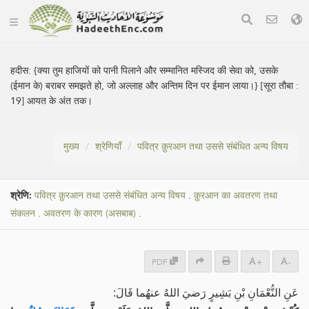
हदीस:
{क्या तुम हाजियों को पानी पिलाने और सम्मानित मस्जिद की सेवा को, उसके
(ईमान के) बराबर समझते हो, जो अल्लाह और अन्तिम दिन पर ईमान लाया।} [सूरा तौबा :
19] आयत के अंत तक।
मुख्य
श्रेणियाँ
पवित्र क़ुरआन तथा उससे संबंधित अन्य विषय
श्रेणि:
पवित्र क़ुरआन तथा उससे संबंधित अन्य विषय
.
क़ुरआन का अवतरण तथा
संकलन
.
अवतरण के कारण (असबाब)
.
PDF
+
-
عَنِ النُّعْمَانِ بْنِ بَشِيرٍ رَضيَ اللهُ عنهُما قَالَ: