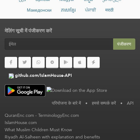
Македонски
ភាសាខ្មែរ
ਪੰਜਾਬੀ
मराठी
मेलिंग सूची में पंजीकरण करें
पंजीकरण
github.com/IslamHouse-API
परियोजना के बारे में
•
हमसे सम्पर्क करें
•
API
QuranEnc.com
-
TerminologyEnc.com
IslamHouse.com
What Muslim Children Must Know
Riyadh Al-Salheen with explanation and benefits