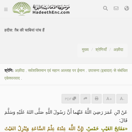
हदीस:
ग़ैब की चाबियां पांच हैं
मुख्य
श्रेणियाँ
अक़ीदा
श्रेणि:
अक़ीदा
.
सर्वशक्तिमान एवं महान अल्लाह पर ईमान
.
उपासना (इबादत) से संबंधित
एकेश्वरवाद
.
PDF
+
-
عَنْ ابْنِ عُمَرَ رَضِيَ اللَّهُ عَنْهُما أَنَّ رَسُولَ اللَّهِ صَلَّى اللهُ عَلَيْهِ وَسَلَّمَ
قَالَ:
«مَفَاتِحُ الغَيْبِ خَمْسٌ،
{إِنَّ اللَّهَ عِنْدَهُ عِلْمُ السَّاعَةِ وَيُنْزِلُ الغَيْثَ