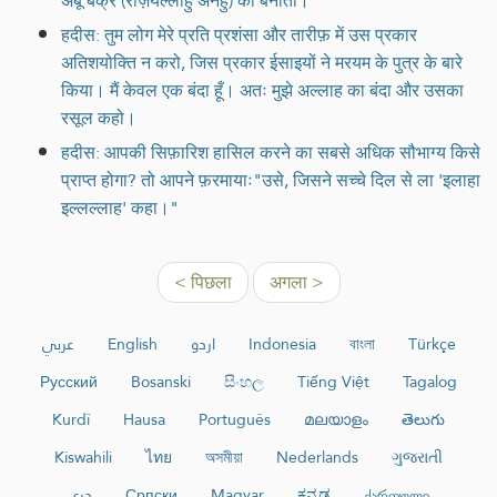
अबू बक्र (रज़ियल्लाहु अनहु) को बनाता।
हदीस: तुम लोग मेरे प्रति प्रशंसा और तारीफ़ में उस प्रकार
अतिशयोक्ति न करो, जिस प्रकार ईसाइयों ने मरयम के पुत्र के बारे
किया। मैं केवल एक बंदा हूँ। अतः मुझे अल्लाह का बंदा और उसका
रसूल कहो।
हदीस: आपकी सिफ़ारिश हासिल करने का सबसे अधिक सौभाग्य किसे
प्राप्त होगा? तो आपने फ़रमायाः"उसे, जिसने सच्चे दिल से ला 'इलाहा
इल्लल्लाह' कहा।"
< पिछला
अगला >
عربي
English
اردو
Indonesia
বাংলা
Türkçe
Русский
Bosanski
සිංහල
Tiếng Việt
Tagalog
Kurdî
Hausa
Português
മലയാളം
తెలుగు
Kiswahili
ไทย
অসমীয়া
Nederlands
ગુજરાતી
دری
Српски
Magyar
ಕನ್ನಡ
ქართული