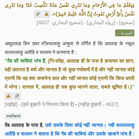
وَيَعْلَمُ مَا فِي الأَرْحَامِ وَمَا تَدْرِي نَفْسٌ مَاذَا تَكْسِبُ غَدًا وَمَا تَدْرِي
.
»
نَفْسٌ بِأَيِّ أَرْضٍ تَمُوتُ إِنَّ اللَّهَ عَلِيمٌ خَبِيرٌ}
] - [رواه البخاري] - [صحيح البخاري: 4627]
صحيح
[
المزيــد ...
अब्दुल्लाह बिन उमर रज़ियल्लाहु अन्हुमा से वर्णित है कि अल्लाह के रसूल
सल्लल्लाहु अलैहि व सल्लम ने फ़रमाया है :
"ग़ैब की चाबियां पांच हैं,
{निःसंदेह, अल्लाह ही के पास है क़यामत का ज्ञान,
वही उतारता है वर्षा और जानता है जो कुछ गर्भाशयों में है और नहीं जानता कोई
प्राणी कि वह क्या कमायेगा कल और नहीं जानता कोई प्राणी कि किस धरती
में मरेगा। वास्तव में, अल्लाह ही सब कुछ जानने वाला, सबसे सूचित है।}
"
[स़ह़ीह़]
- [इसे बुख़ारी ने रिवायत किया है]
-
[सह़ीह़ बुख़ारी - 4627]
स्पष्टीकरण
ग़ैब अल्लाह के पास है,
उसे उसके सिवा कोई नहीं जानता। नबी सल्लल्लाहु
अलैहि व सल्लम ने बताया है कि गैब की चाबियां और उसके खजाने पांच हैं :