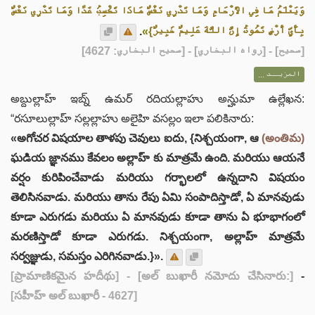
وَيَعْلَمُ مَا فِي الأَرْحَامِ وَمَا تَدْرِي نَفْسٌ مَاذَا تَكْسِبُ غَدًا وَمَا تَدْرِي نَفْسٌ
.
»
بِأَيِّ أَرْضٍ تَمُوتُ إِنَّ اللَّهَ عَلِيمٌ خَبِيرٌ}
] - [رواه البخاري] - [صحيح البخاري: 4627]
صحيح
[
المزيــد ...
అబ్దుల్లాహ్ ఇబ్న్ ఉమర్ రదియల్లాహు అన్హుమా ఉల్లేఖన:
“రసూలుల్లాహ్ సల్లల్లాహు అలైహి వసల్లం ఇలా పలికినారు:
«అగోచర విషయాల తాళపు చెవులు ఐదు, {నిశ్చయంగా, ఆ
(అంతిమ)
ఘడియ జ్ఞానము కేవలం అల్లాహ్ కు మాత్రమే ఉంది. మరియు ఆయనే
వర్షం కురిపించేవాడు మరియు గర్భాలలో ఉన్నదాని విషయం
తెలిసినవాడు. మరియు తాను రేపు ఏమి సంపాదిస్తాడో, ఏ మానవుడు
కూడా ఎరుగడు మరియు ఏ మానవుడు కూడా తాను ఏ భూభాగంలో
మరణిస్తాడో కూడా ఎరుగడు. నిశ్చయంగా, అల్లాహ్ మాత్రమే
సర్వజ్ఞుడు, సమస్తం ఎరిగినవాడు.}».
[ప్రామాణికమైన హదీథు]
- [అల్ బుఖారీ నమోదు చేసినారు:]
-
[సహీహ్ అల్ బుఖారీ - 4627]