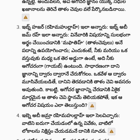
ఉన్నట్లే. అందువలన, అవి అగోచర జ్ఞానం యొక్క నిధుల
ఖజానాలను తెరిచే తాళం చెవుల వలే పేర్కొనబడినాయి.
ఇబ్న్ హజర్ (రహిమహుల్లాహ్) ఇలా అన్నారు: ఇబ్న్ అబీ
జమ్ రహ్ ఇలా అన్నారు: వినేవారికి విషయాన్ని సులభంగా
అర్థం చేయించడానికి 'మఫాతిహ్' (తాళంచెవులు) అనే
పదాన్ని ఉపయోగించారు; ఎందుకంటే, నీకు మరియు ఒక
వస్తువుకు మధ్య ఒక తెర అడ్డుగా ఉంటే, అది నీకు
అగోచరంగా (గాయబ్) ఉంటుంది. సాధారణంగా దాని
జ్ఞానాన్ని ద్వారం ద్వారానే చేరుకోగలం. ఒకవేళ ఆ ద్వారం
మూసివేయబడితే, దానిని తెరవడానికి తాళం చెవి అవసరం
అవుతుంది. కాబట్టి, అగోచర జ్ఞానాన్ని చేరడానికి ఏకైక
మార్గమైన ఆ తాళం చెవి స్థానమే తెలియకపోతే, ఇక ఆ
అగోచర విషయం ఎలా తెలుస్తుంది?
ఇబ్నె అబీ జమ్రా రహిమహుల్లాహ్ ఇలా సెలవిచ్చారు:
వాటిని ఐదుగా చేయడంలో ఉన్న వివేకం, వాటిలో
లోకాలను నిక్షిప్తం చేయడమనే దానికి సూచన.