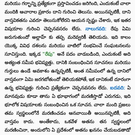
మరియు గర్భాన్ని ప్రత్యేకంగా ప్రస్తావించడం జరిగింది, ఎందుకంటే చాలా
మందికి ఆచారాల ప్రకారం దాని గురించి తెలుసు. అయినప్పటికీ, దాని
వాస్తవికతను ఎవరూ తెలుసుకోలేరని ఆయన స్పష్టం చేశారు, ఇక ఇతర
విషయాల గురించి చెప్పనవసరం లేదు.
నాలుగవది:
రేపు ఏమి
జరుగుతుందో అల్లాహ్ కు తప్ప మరెవ్వరికీ తెలియదు. ఇది కాలం
యొక్క వివిధ దశలను మరియు వాటిలో సంభవించే సంఘటనలను
సూచిస్తుంది. ఇక్కడ
"రేపు"
అనే పదం వాడబడింది, ఎందుకంటే అది
అత్యంత సమీప భవిష్యత్తు. దానికి సంబంధించిన సూచనలు మరియు
గుర్తులు ఉండే అవకాశం ఉన్నప్పటికీ, అంత సమీపంలో ఉన్న దానిలో
వాస్తవంగా ఏమి జరగబోతుందో తెలియకపోతే, ఇక దానికంటే దూరంగా
ఉన్న భవిష్యత్తు గురించి ప్రత్యేకంగా చెప్పనవసరం లేదు.
ఐదవది:
ఏ
మానవుడు కూడా తాను ఏ భూభాగంలో మరణిస్తాడో ఎరుగడు, ఇది
భూలోక విషయాలకు సంబంధించిన ఒక సూచన. చాలా మంది ప్రజలు
తమ స్వస్థలంలోనే మరణించడం ఆనవాయితీ అయినప్పటికీ, అది
వాస్తవం కాదు. అంతేకాదు, ఒకవేళ అతను తన స్వస్థలంలో
మరణించినా, అందులోని ఏ ప్రదేశంలో అతను ఖననం చేయబడతాడో