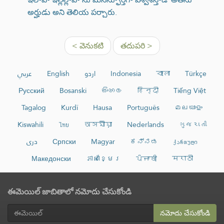
అర్హుడు అని తెలియ పర్చారు.
< వెనుకటి
తదుపరి >
عربي
English
اردو
Indonesia
বাংলা
Türkçe
Русский
Bosanski
සිංහල
हिन्दी
Tiếng Việt
Tagalog
Kurdî
Hausa
Português
മലയാളം
Kiswahili
ไทย
অসমীয়া
Nederlands
ગુજરાતી
دری
Српски
Magyar
ಕನ್ನಡ
ქართული
Македонски
ភាសាខ្មែរ
ਪੰਜਾਬੀ
मराठी
ఈమెయిల్ జాబితాలో నమోదు చేసుకోండి
నమోదు చేసుకోండి