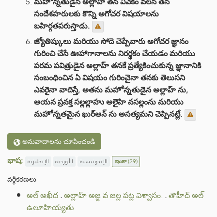
మహోన్నతుడైన అల్లాహ్ తన వివేకం వలన తన
సందేశహరులకు కొన్ని అగోచర విషయాలను
బహిర్గతపరుస్తాడు.
జ్యోతిష్కులు మరియు సోదె చెప్పేవారు అగోచర జ్ఞానం
గురించి చేసే ఊహాగానాలను నిరర్థకం చేయడం మరియు
పరమ పవిత్రుడైన అల్లాహ్ తనకే ప్రత్యేకించుకున్న జ్ఞానానికి
సంబంధించిన ఏ విషయం గురించైనా తనకు తెలుసని
ఎవరైనా వాదిస్తే, అతను మహోన్నతుడైన అల్లాహ్ ను,
ఆయన ప్రవక్త సల్లల్లాహు అలైహి వసల్లంను మరియు
మహోన్నతమైన ఖుర్ఆన్ ను అసత్యమని చెప్పినట్లే.
అనువాదాలను చూపించండి
భాష:
الإنجليزية
الأوردية
الإندونيسية
ఇంకా
(29)
వర్గీకరణలు
అల్ అఖీద
.
అల్లాహ్ అజ్జ వ జల్ల పట్ల విశ్వాసం.
.
తౌహీద్ అల్
ఉలూహియ్యతు