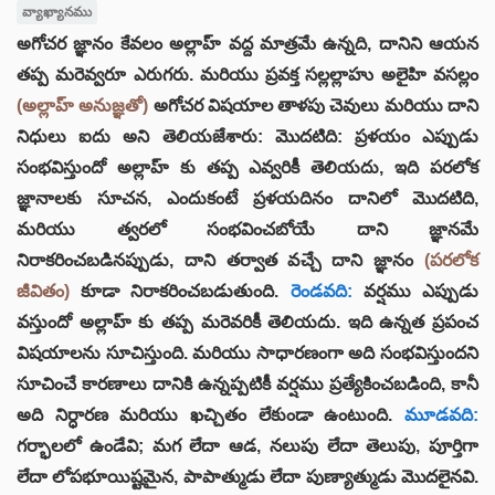
వ్యాఖ్యానము
అగోచర జ్ఞానం కేవలం అల్లాహ్ వద్ద మాత్రమే ఉన్నది, దానిని ఆయన
తప్ప మరెవ్వరూ ఎరుగరు. మరియు ప్రవక్త సల్లల్లాహు అలైహి వసల్లం
(అల్లాహ్ అనుజ్ఞతో)
అగోచర విషయాల తాళపు చెవులు మరియు దాని
నిధులు ఐదు అని తెలియజేశారు: మొదటిది: ప్రళయం ఎప్పుడు
సంభవిస్తుందో అల్లాహ్ కు తప్ప ఎవ్వరికీ తెలియదు, ఇది పరలోక
జ్ఞానాలకు సూచన, ఎందుకంటే ప్రళయదినం దానిలో మొదటిది,
మరియు త్వరలో సంభవించబోయే దాని జ్ఞానమే
నిరాకరించబడినప్పుడు, దాని తర్వాత వచ్చే దాని జ్ఞానం
(పరలోక
జీవితం)
కూడా నిరాకరించబడుతుంది.
రెండవది:
వర్షము ఎప్పుడు
వస్తుందో అల్లాహ్ కు తప్ప మరెవరికీ తెలియదు. ఇది ఉన్నత ప్రపంచ
విషయాలను సూచిస్తుంది. మరియు సాధారణంగా అది సంభవిస్తుందని
సూచించే కారణాలు దానికి ఉన్నప్పటికీ వర్షము ప్రత్యేకించబడింది, కానీ
అది నిర్ధారణ మరియు ఖచ్చితం లేకుండా ఉంటుంది.
మూడవది:
గర్భాలలో ఉండేవి; మగ లేదా ఆడ, నలుపు లేదా తెలుపు, పూర్తిగా
లేదా లోపభూయిష్టమైన, పాపాత్ముడు లేదా పుణ్యాత్ముడు మొదలైనవి.