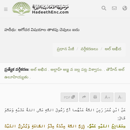
హదీథు:
అగోచర విషయాల తాళపు చెవులు ఐదు
ప్రధాన పేజీ
వర్గీకరణలు
అల్ అఖీద
ప్రత్యేక వర్గీకరణ:
అల్ అఖీద
.
అల్లాహ్ అజ్జ వ జల్ల పట్ల విశ్వాసం.
.
తౌహీద్ అల్
ఉలూహియ్యతు
.
PDF
+
-
عَنْ ابْنِ عُمَرَ رَضِيَ اللَّهُ عَنْهُما أَنَّ رَسُولَ اللَّهِ صَلَّى اللهُ عَلَيْهِ وَسَلَّمَ
قَالَ:
{إِنَّ اللَّهَ عِنْدَهُ عِلْمُ السَّاعَةِ وَيُنْزِلُ الغَيْثَ
«مَفَاتِحُ الغَيْبِ خَمْسٌ،