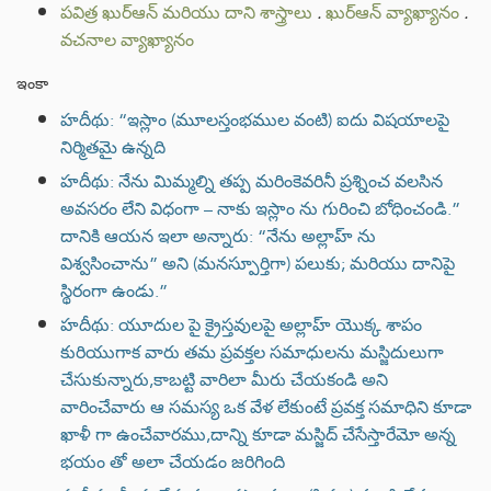
పవిత్ర ఖుర్ఆన్ మరియు దాని శాస్త్రాలు
.
ఖుర్ఆన్ వ్యాఖ్యానం
.
వచనాల వ్యాఖ్యానం
ఇంకా
హదీథు: “ఇస్లాం (మూలస్తంభముల వంటి) ఐదు విషయాలపై
నిర్మితమై ఉన్నది
హదీథు: నేను మిమ్మల్ని తప్ప మరింకెవరినీ ప్రశ్నించ వలసిన
అవసరం లేని విధంగా – నాకు ఇస్లాం ను గురించి బోధించండి.”
దానికి ఆయన ఇలా అన్నారు: “నేను అల్లాహ్ ను
విశ్వసించాను” అని (మనస్పూర్తిగా) పలుకు; మరియు దానిపై
స్థిరంగా ఉండు.”
హదీథు: యూదుల పై క్రైస్తవులపై అల్లాహ్ యొక్క శాపం
కురియుగాక వారు తమ ప్రవక్తల సమాధులను మస్జిదులుగా
చేసుకున్నారు,కాబట్టి వారిలా మీరు చేయకండి అని
వారించేవారు ఆ సమస్య ఒక వేళ లేకుంటే ప్రవక్త సమాధిని కూడా
ఖాళీ గా ఉంచేవారము,దాన్ని కూడా మస్జిద్ చేసేస్తారేమో అన్న
భయం తో అలా చేయడం జరిగింది