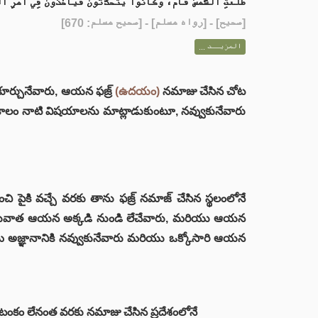
طَلَعَتِ الشَّمْسُ قَامَ، وَكَانُوا يَتَحَدَّثُونَ فَيَأْخُذُونَ فِي أَمْرِ الج.
] - [رواه مسلم] - [صحيح مسلم: 670]
صحيح
[
المزيــد ...
కూర్చునేవారు, ఆయన ఫజ్ర్
(ఉదయం)
నమాజు చేసిన చోట
కాలం నాటి విషయాలను మాట్లాడుకుంటూ, నవ్వుకునేవారు
 పైకి వచ్చే వరకు తాను ఫజ్ర్ నమాజ్ చేసిన స్థలంలోనే
ిన తరువాత ఆయన అక్కడి నుండి లేచేవారు, మరియు ఆయన
తమ అజ్ఞానానికి నవ్వుకునేవారు మరియు ఒక్కోసారి ఆయన
ంకం లేనంత వరకు నమాజు చేసిన ప్రదేశంలోనే