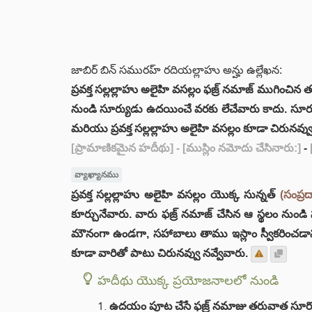
జాబిర్ బిన్ సమురహ్ రదియల్లాహు అన్హు ఉల్లేఖన:
ప్రవక్త సల్లల్లాహు అలైహి వసల్లం ఫజ్ర్ నమాజ్ ముగి
నుండి సూర్యుడు ఉదయించే వరకు లేచేవారు కాదు. సూర
మరియు ప్రవక్త సల్లల్లాహు అలైహి వసల్లం కూడా చిరునవ్వు
[ప్రామాణికమైన హదీథు]
- [ముస్లిం నమోదు చేసినారు:]
-
వ్యాఖ్యానము
ప్రవక్త సల్లల్లాహు అలైహి వసల్లం యొక్క సున్నత్
(సంప్
కూర్చునేవారు. వారు ఫజ్ర్ నమాజ్ చేసిన ఆ స్థలం 
మౌనంగా ఉండగా, సహాబాలు తాము ఇస్లాం స్వీకరించడాని
కూడా వారితో పాటు చిరునవ్వు నవ్వేవారు.
హదీథు యొక్క ప్రయోజనాలలో నుండి
ఉదయం పూట చేసే ఫజ్ర్ నమాజు తరువాత సూర్యో