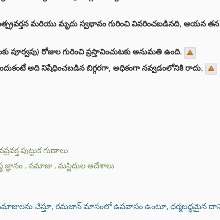
త్తమ సత్ప్రవర్తన మరియు మృదు స్వభావం గురించి వివరించబడినది, ఆయన
ు పూర్వపు) రోజుల గురించి ప్రస్తావించుటకు అనుమతి ఉంది.
ుకంటే అది నిషేధించబడిన బిగ్గరగా, అధికంగా నవ్వడంలోనికి రాదు.
వప్రవక్త పుట్టుక గుణాలు
ర జ్ఞానం
.
నమాజు
.
మస్జిదుల ఆదేశాలు
 నమాజులను చేస్తూ, రమజాన్ మాసంలో ఉపవాసం ఉంటూ, ధర్మబద్ధమైన దానిని