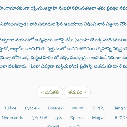
రహంగామారకుండా రక్షించు,అల్లాహ్ సుబహానహువతఆలా తమ ప్రవక్తల సమాధు
పోయినప్పుడు వారి సమాధుల పైన ఆలయాలు నిర్మించి వారి చిత్రాలు చేసేవారు అ
ై సంవత్సరాల వయసులో ఉన్నపుడు వారిపై వహీ (అల్లాహ్ యొక్క సందేశము) 
తాడో, అల్లాహ్ అతని కొరకు స్వర్గములో దానిని పోలిన ఒక గృహాన్ని నిర్మిస్తా
్కాలోని) ఒక్క మస్జిదె హరం లో తప్ప, మరెక్కడైనా ఆచరించే నమాజు కంటే 
ఇలా పలికినారు: “మీలో ఎవరైనా మస్జిదులోనికి ప్రవేశిస్తే, అతడు కూర్చు
< వెనుకటి
తదుపరి >
Türkçe
Русский
Bosanski
සිංහල
हिन्दी
Tiếng V
Nederlands
ગુજરાતી
دری
Српски
Magyar
ಕನ್ನ