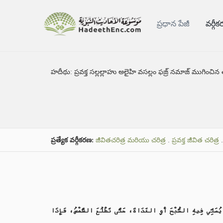
ప్రధాన పేజీ
వర్గీ
హదీథు:
ప్రవక్త సల్లల్లాహు అలైహి వసల్లం ఫజ్ర్ నమాజ్ ముగ
ప్రత్యేక వర్గీకరణ:
జీవితచరిత్ర మరియు చరిత్ర
.
ప్రవక్త జీవిత చరిత్ర
ي يُصَلِّي فِيهِ الصُّبْحَ أَوِ الغَدَاةَ، حَتَّى تَطْلُعَ الشَّمْسُ، فَإِذَا