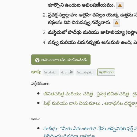
కూర్చొని ఉండుట అభిలషణీయము.
ప్రవక్త సల్లల్లాహు అలైహి వసల్లం యొక్క ఉ
కథలను విని చిరునవ్వు నవ్వేవారు.
మస్జిదులో హదీథు మరియు జాహిలియ్యా (ఇస్లాంక
నవ్వు మరియు చిరునవ్వుకు అనుమతి ఉంది; ఎంద
అనువాదాలను చూపించండి
భాష:
الإنجليزية
الأوردية
الإندونيسية
ఇంకా
(29)
వర్గీకరణలు
జీవితచరిత్ర మరియు చరిత్ర
.
ప్రవక్త జీవిత చరిత్ర
.
దై
ఫిఖ్ మరియు దాని నియమాలు
.
ఆరాధనల ధర్మశాస్త్
ఇంకా
హదీథు: "మీరు ఏమంటారు? నేను తప్పనిసరి ఫర్ద్
నిషేధించబడినదిగా భావిస్తూ