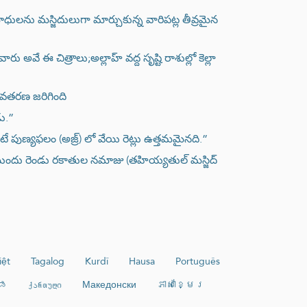
లను మస్జిదులుగా మార్చుకున్న వారిపట్ల తీవ్రమైన
వే ఈ చిత్రాలు;అల్లాహ్ వద్ద సృష్టి రాశుల్లో కెల్లా
అవతరణ జరిగింది
డు.”
పుణ్యఫలం (అజ్ర్) లో వేయి రెట్లు ఉత్తమమైనది.”
నే ముందు రెండు రకాతుల నమాజు (తహియ్యతుల్ మస్జిద్
iệt
Tagalog
Kurdî
Hausa
Português
ಡ
ქართული
Македонски
ភាសាខ្មែរ