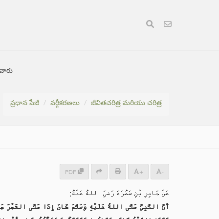
ేవారు
ప్రధాన పేజీ
వర్గీకరణలు
జీవితచరిత్ర మరియు చరిత్ర
PDF
+
-
عَنْ جَابِرِ بْنِ سَمُرَةَ رَضيَ اللهُ عَنْهُ:
أَنَّ النَّبِيَّ صَلَّى اللهُ عَلَيْهِ وَسَلَّمَ كَانَ إِذَا صَلَّى الفَجْرَ جَ،