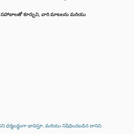
 తన సహాబాలతో కూర్చుని, వారి మాటలను మరియు
 ధర్మబద్ధంగా భావిస్తూ, మరియు నిషేధించబడిన దానిని