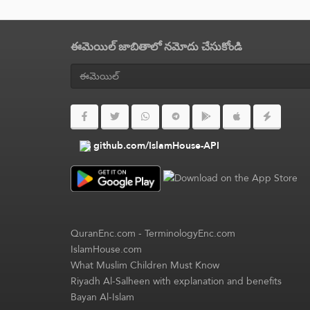
ఈమెయిల్ జాబితాలో నమోదు చేసుకోండి
github.com/IslamHouse-API
QuranEnc.com
-
TerminologyEnc.com
IslamHouse.com
What Muslim Children Must Know
Riyadh Al-Salheen with explanation and benefits
Bayan Al-Islam