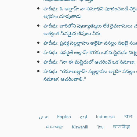
హదీథు: ఓ అల్లాహ్ నా సమాధిని పూజించబడే విగ్
ఆగ్రహం చూపుతాడు
హదీథు: వారిలోని పుణ్యాత్ములు లేక దైవదాసులు చని
అత్యంత నీచమైన జీవులు వీరు.
హదీథు: ప్రవక్త సల్లల్లాహు అలైహి వసల్లం నలభ
హదీథు: ఎవరైతే అల్లాహ్ కొరకు ఒక మస్జిదును నిర్మిస్
హదీథు: “నా ఈ మస్జిదులో ఆచరించే ఒక నమాజు, (మక
హదీథు: “రసూలుల్లాహ్ సల్లల్లాహు అలైహి వసల్లం 
నమాజు) ఆచరించాలి.”
عربي
English
اردو
Indonesia
বাংলা
മലയാളം
Kiswahili
ไทย
অসমীয়া