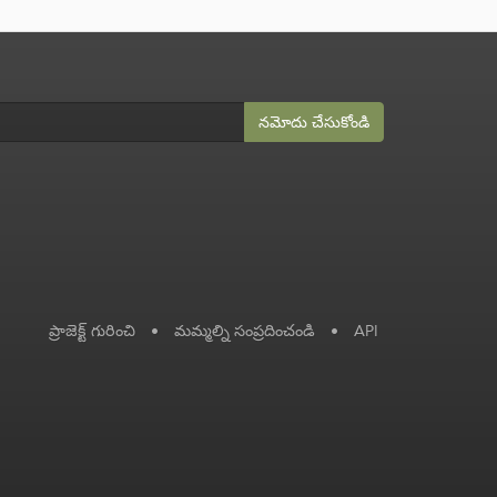
నమోదు చేసుకోండి
ప్రాజెక్ట్ గురించి
•
మమ్మల్ని సంప్రదించండి
•
API