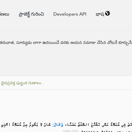
కరణలు
ప్రాజెక్ట్ గురించి
Developers API
భాష
ించిన తరువాత, సూర్యుడు బాగా ఉదయించే వరకు ఆయన నమాజు చేసిన చోటనే కూర్చున
.
దైవప్రవక్త పుట్టుక గుణాలు
.
لَسَ فِي مُصَلَّاهُ حَتَّى تَطْلُعَ الشَّمْسُ حَسَنًا
وَقَالَ:
كَانَ لَا يَقُومُ مِنْ مُصَلَّاهُ الَّذِ