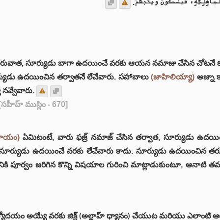
َاهِلِيَّةِ، فَيَضْحَكُونَ وَيَتَبَسَّمُ
ంచిన తరువాత, సూర్యుడు బాగా ఉదయించే వరకు ఆయన నమాజు చేసిన చోటనే 
్యుడు ఉదయించిన తర్వాతనే లేచేవారు. సహాబాలు
(జాహిలియ్యా)
అజ్నా 
 నవ్వేవారు.
[సహీహ్ ముస్లిం - 670]
రదాయం)
ఏమిటంటే, వారు ఫజ్ర్ నమాజ్ చేసిన తర్వాత, సూర్యుడు ఉదయించి
నుండి సూర్యుడు ఉదయించే వరకు లేచేవారు కాదు. సూర్యుడు ఉదయించ
కి పూర్వం జరిగిన కొన్ని విషయాల గురించి మాట్లాడుకుంటూ, ఆనాటి 
దయం అయ్యే వరకు జిక్ర్ (అల్లాహ్ ధ్యానం) చేయుట మరియు ఎలాంటి ఆట