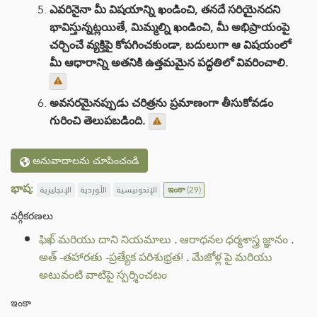
ఎవరినైనా మీ విషయాన్ని ఖండించి, తనదే సరియైనదని
భావిస్తున్నట్లయితే, మిమ్మల్ని ఖండించి, మీ అభిప్రాయంపై
చర్చించే వ్యక్తిపై కోపగించకుండా, బదులుగా ఆ విషయంలో
మీ ఆధారాన్ని అతనికి ఉత్తమమైన పద్ధతిలో వివరించాలి.
అవసరమైనప్పుడు చరిత్రను ప్రమాణంగా తీసుకోవడం
గురించి తెలుపబడింది.
అనువాదాలను చూపించండి
భాష:
الإنجليزية
الأوردية
الإندونيسية
ఇంకా
(29)
వర్గీకరణలు
ఫిఖ్ మరియు దాని నియమాలు
.
ఆరాధనల ధర్మశాస్త్ర జ్ఞానం
.
అత్ -తహారతు -ప్రత్యేక పరిశుభ్రత!
.
మేజోళ్ల పై మరియు
అటువంటి వాటిపై స్పర్శించటం
ఇంకా