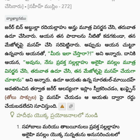
చేసినారు]
-
[సహీహ్ ముస్లిం - 272]
వ్యాఖ్యానము
జరీర్ బిన్ అబ్దుల్లా రదియల్లాహు అన్హు మూత్ర విసర్జన చేసి, తరువాత
ఉదూ చేసినారు. ఆయన తన పాదాలను నీటితో కడగకుండా, తన
మేజోళ్ళపై మసహ్ చేసి సరిపెట్టినారు. అప్పుడు ఆయన చుట్టూ
ఉన్నవారు ఆయనతో,
"మీరు ఇలా చేస్తారా?!"
అని అన్నారు. దానికి
ఆయన,
"అవును, నేను ప్రవక్త సల్లల్లాహు అలైహి వసల్లం మూత్ర
విసర్జన చేసి, తరువాత ఉదూ చేసి, తన మేజోళ్ళపై మసహ్ చేయగా
చూశాను"
అని అన్నారు. ఉదూ ఆయతు ఉన్న సూరతుల్-మాయిదహ్
అవతరించిన తర్వాత జరీర్ ఆలస్యంగా ఇస్లాం స్వీకరించడం, ఖుఫ్ఫైన్
(తోలు సాక్సుల)
పై మసహ్ చేయడం ఆ ఆయతు ద్వారా రద్దు
చేయబడలేదని సూచిస్తుంది.
హదీథు యొక్క ప్రయోజనాలలో నుండి
సహాబాలు మరియు తాబయీనులు ప్రవక్త సల్లల్లాహు
అలైహి వసల్లం యొక్క సున్నతును అనుసరించుటలో