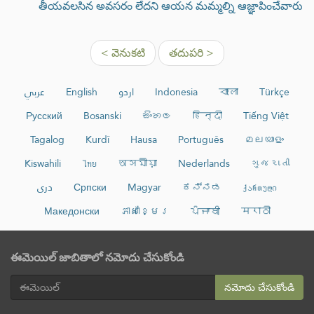
తీయవలసిన అవసరం లేదని ఆయన మమ్మల్ని ఆజ్ఞాపించేవారు
< వెనుకటి
తదుపరి >
عربي
English
اردو
Indonesia
বাংলা
Türkçe
Русский
Bosanski
සිංහල
हिन्दी
Tiếng Việt
Tagalog
Kurdî
Hausa
Português
മലയാളം
Kiswahili
ไทย
অসমীয়া
Nederlands
ગુજરાતી
دری
Српски
Magyar
ಕನ್ನಡ
ქართული
Македонски
ភាសាខ្មែរ
ਪੰਜਾਬੀ
मराठी
ఈమెయిల్ జాబితాలో నమోదు చేసుకోండి
నమోదు చేసుకోండి