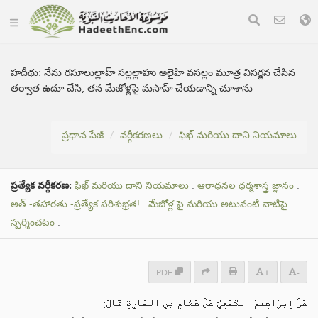
హదీథు:
నేను రసూలుల్లాహ్ సల్లల్లాహు అలైహి వసల్లం మూత్ర విసర్జన చేసిన
తర్వాత ఉదూ చేసి, తన మేజోళ్లపై మసాహ్ చేయడాన్ని చూశాను
ప్రధాన పేజీ
వర్గీకరణలు
ఫిఖ్ మరియు దాని నియమాలు
ప్రత్యేక వర్గీకరణ:
ఫిఖ్ మరియు దాని నియమాలు
.
ఆరాధనల ధర్మశాస్త్ర జ్ఞానం
.
అత్ -తహారతు -ప్రత్యేక పరిశుభ్రత!
.
మేజోళ్ల పై మరియు అటువంటి వాటిపై
స్పర్శించటం
.
PDF
+
-
عَنْ إِبرَاهِيمَ النَّخَعِيِّ عَنْ هَمَّامِ بنِ الحَارِثِ قَالَ: