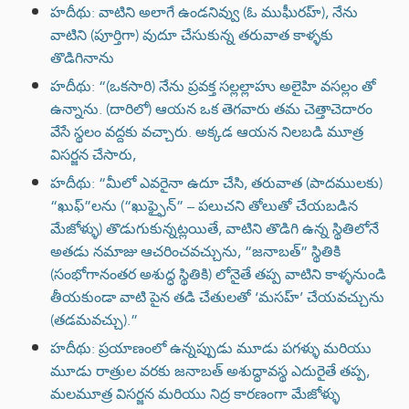
హదీథు: వాటిని అలాగే ఉండనివ్వు (ఓ ముఘీరహ్), నేను
వాటిని (పూర్తిగా) వుదూ చేసుకున్న తరువాత కాళ్ళకు
తొడిగినాను
హదీథు: “(ఒకసారి) నేను ప్రవక్త సల్లల్లాహు అలైహి వసల్లం తో
ఉన్నాను. (దారిలో) ఆయన ఒక తెగవారు తమ చెత్తాచెదారం
వేసే స్థలం వద్దకు వచ్చారు. అక్కడ ఆయన నిలబడి మూత్ర
విసర్జన చేసారు,
హదీథు: “మీలో ఎవరైనా ఉదూ చేసి, తరువాత (పాదములకు)
“ఖుఫ్”లను (“ఖుఫ్ఫైన్” – పలుచని తోలుతో చేయబడిన
మేజోళ్ళు) తొడుగుకున్నట్లయితే, వాటిని తొడిగి ఉన్న స్థితిలోనే
అతడు నమాజు ఆచరించవచ్చును, “జనాబత్” స్థితికి
(సంభోగానంతర అశుద్ధ స్థితికి) లోనైతే తప్ప వాటిని కాళ్ళనుండి
తీయకుండా వాటి పైన తడి చేతులతో ‘మసహ్’ చేయవచ్చును
(తడమవచ్చు).”
హదీథు: ప్రయాణంలో ఉన్నప్పుడు మూడు పగళ్ళు మరియు
మూడు రాత్రుల వరకు జనాబత్ అశుద్ధావస్థ ఎదురైతే తప్ప,
మలమూత్ర విసర్జన మరియు నిద్ర కారణంగా మేజోళ్ళు