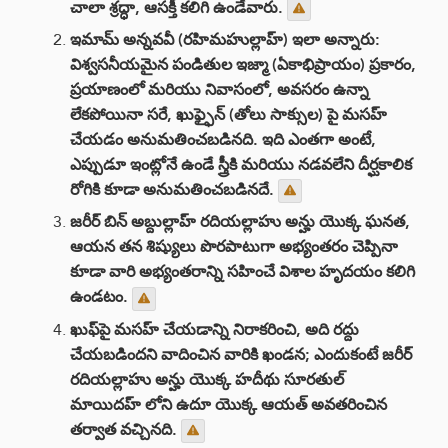
చాలా శ్రద్ధా, ఆసక్తీ కలిగి ఉండేవారు.
ఇమామ్ అన్నవవీ (రహిమహుల్లాహ్) ఇలా అన్నారు:
విశ్వసనీయమైన పండితుల ఇజ్మా (ఏకాభిప్రాయం) ప్రకారం,
ప్రయాణంలో మరియు నివాసంలో, అవసరం ఉన్నా
లేకపోయినా సరే, ఖుఫ్ఫైన్ (తోలు సాక్సుల) పై మసహ్
చేయడం అనుమతించబడినది. ఇది ఎంతగా అంటే,
ఎప్పుడూ ఇంట్లోనే ఉండే స్త్రీకి మరియు నడవలేని దీర్ఘకాలిక
రోగికి కూడా అనుమతించబడినదే.
జరీర్ బిన్ అబ్దుల్లాహ్ రదియల్లాహు అన్హు యొక్క ఘనత,
ఆయన తన శిష్యులు పొరపాటుగా అభ్యంతరం చెప్పినా
కూడా వారి అభ్యంతరాన్ని సహించే విశాల హృదయం కలిగి
ఉండటం.
ఖుఫ్‌పై మసహ్ చేయడాన్ని నిరాకరించి, అది రద్దు
చేయబడిందని వాదించిన వారికి ఖండన; ఎందుకంటే జరీర్
రదియల్లాహు అన్హు యొక్క హదీథు సూరతుల్
మాయిదహ్ లోని ఉదూ యొక్క ఆయత్ అవతరించిన
తర్వాత వచ్చినది.