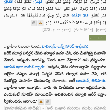
بَالَ جَرِيرٌ، ثُمَّ تَوَضَّأَ، وَمَسَحَ عَلَى خُفَّيْهِ،
فَقِيلَ:
تَفْعَلُ هَذَا؟
فَقَالَ:
نَعَمْ، رَأَيْتُ رَسُولَ اللهِ صَلَّى اللهُ عَلَيْهِ وَسَلَّمَ بَالَ، ثُمَّ تَوَضَّأَ وَمَسَحَ
عَلَى خُفَّيْهِ.
قَالَ الأَعْمَشُ:
قَالَ إِبْرَاهِيمُ: كَانَ يُعْجِبُهُمْ هَذَا الحَدِيثُ؛
لِأَنَّ إِسْلَامَ جَرِيرٍ، كَانَ بَعْدَ نُزُولِ المَائِدَةِ.
] - [متفق عليه] - [صحيح مسلم: 272]
صحيح
[
المزيــد ...
ఇబ్రాహీం నఖయీ నుండి,
హమ్మామ్ ఇబ్న్ హారిథ్ ఉల్లేఖన:
జరీర్ మూత్ర విసర్జన చేసిన తర్వాత ఉదూ చేసి, తన మేజోళ్లపై మసాహ్
చేశారు. అప్పుడు ఆయన్ని, 'మీరు ఇలా చేస్తారా?' అని ప్రశ్నించగా,
ఆయన ఇలా బదులిచ్చారు:
'అవును, నేను రసూలుల్లాహ్ సల్లల్లాహు
అలైహి వసల్లం మూత్ర విసర్జన చేసిన తర్వాత ఉదూ చేసి, తన
మేజోళ్లపై మసాహ్ చేయడాన్ని చూశాను. అల్-
అఅమష్ తెలిపారు:
ఇబ్రాహీం ఇలా అన్నారు: 'వారు ఈ హదీథును చాలా ఇష్టపడేవారు;
ఎందుకంటే సూరహ్ మాయిదహ్ అవతరించిన తర్వాత జరీర్ ఇస్లాం
స్వీకరించడం జరిగింది.'
[ప్రామాణికమైన హదీథు]
- [అల్ బుఖారీ మరియు ముస్లిం నమోదు