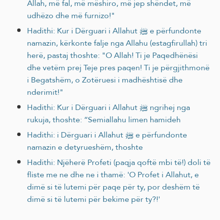
Allah, më fal, më mëshiro, më jep shëndet, më
udhëzo dhe më furnizo!"
Hadithi: Kur i Dërguari i Allahut ﷺ e përfundonte
namazin, kërkonte falje nga Allahu (estagfirullah) tri
herë, pastaj thoshte: "O Allah! Ti je Paqedhënësi
dhe vetëm prej Teje pres paqen! Ti je përgjithmonë
i Begatshëm, o Zotëruesi i madhështisë dhe
nderimit!"
Hadithi: Kur i Dërguari i Allahut ﷺ ngrihej nga
rukuja, thoshte: “Semiallahu limen hamideh
Hadithi: i Dërguari i Allahut ﷺ e përfundonte
namazin e detyrueshëm, thoshte
Hadithi: Njëherë Profeti (paqja qoftë mbi të!) doli të
fliste me ne dhe ne i thamë: 'O Profet i Allahut, e
dimë si të lutemi për paqe për ty, por deshëm të
dimë si të lutemi për bekime për ty?!'