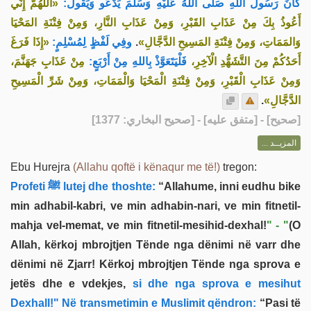
كَانَ رَسُولُ اللَّهِ صَلَّى اللهُ عَلَيْهِ وَسَلَّمَ يَدْعُو وَيَقُولُ:
«اللَّهُمَّ إِنِّي
أَعُوذُ بِكَ مِنْ عَذَابِ القَبْرِ، وَمِنْ عَذَابِ النَّارِ، وَمِنْ فِتْنَةِ المَحْيَا
«إِذَا فَرَغَ
وفِي لَفْظٍ لِمُسْلِمٍ:
.
وَالمَمَاتِ، وَمِنْ فِتْنَةِ المَسِيحِ الدَّجَّالِ»
أَحَدُكُمْ مِنَ التَّشَهُّدِ الْآخِرِ،
فَلْيَتَعَوَّذْ بِاللهِ مِنْ أَرْبَعٍ:
مِنْ عَذَابِ جَهَنَّمَ،
وَمِنْ عَذَابِ الْقَبْرِ، وَمِنْ فِتْنَةِ الْمَحْيَا وَالْمَمَاتِ، وَمِنْ شَرِّ الْمَسِيحِ
.
الدَّجَّالِ»
] - [متفق عليه] - [صحيح البخاري: 1377]
صحيح
[
المزيــد ...
Ebu Hurejra
(Allahu qoftë i kënaqur me të!)
tregon:
Profeti ﷺ lutej dhe thoshte:
“Allahume, inni eudhu bike
min adhabil-kabri, ve min adhabin-nari, ve min fitnetil-
mahja vel-memat, ve min fitnetil-mesihid-dexhal!
" - "
(O
Allah, kërkoj mbrojtjen Tënde nga dënimi në varr dhe
dënimi në Zjarr! Kërkoj mbrojtjen Tënde nga sprova e
jetës dhe e vdekjes,
si dhe nga sprova e mesihut
Dexhall!" Në transmetimin e Muslimit qëndron:
“Pasi të