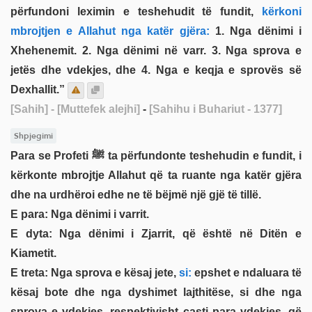
përfundoni leximin e teshehudit të fundit,
kërkoni
mbrojtjen e Allahut nga katër gjëra:
1. Nga dënimi i
Xhehenemit. 2. Nga dënimi në varr. 3. Nga sprova e
jetës dhe vdekjes, dhe 4. Nga e keqja e sprovës së
Dexhallit.”
[Sahih]
- [Muttefek alejhi]
-
[Sahihu i Buhariut - 1377]
Shpjegimi
Para se Profeti ﷺ ta përfundonte teshehudin e fundit, i
kërkonte mbrojtje Allahut që ta ruante nga katër gjëra
dhe na urdhëroi edhe ne të bëjmë një gjë të tillë.
E para: Nga dënimi i varrit.
E dyta: Nga dënimi i Zjarrit, që është në Ditën e
Kiametit.
E treta: Nga sprova e kësaj jete,
si:
epshet e ndaluara të
kësaj bote dhe nga dyshimet lajthitëse, si dhe nga
sprova e vdekjes, respektivisht çasti para vdekjes, që