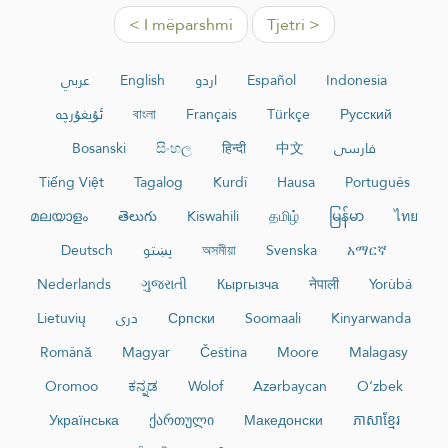
< I mëparshmi
Tjetri >
عربي
English
اردو
Español
Indonesia
ئۇيغۇرچە
বাংলা
Français
Türkçe
Русский
Bosanski
සිංහල
हिन्दी
中文
فارسی
Tiếng Việt
Tagalog
Kurdî
Hausa
Português
മലയാളം
తెలుగు
Kiswahili
தமிழ்
မြန်မာ
ไทย
Deutsch
پښتو
অসমীয়া
Svenska
አማርኛ
Nederlands
ગુજરાતી
Кыргызча
नेपाली
Yorùbá
Lietuvių
دری
Српски
Soomaali
Kinyarwanda
Română
Magyar
Čeština
Moore
Malagasy
Oromoo
ಕನ್ನಡ
Wolof
Azərbaycan
O‘zbek
Українська
ქართული
Македонски
ភាសាខ្មែរ