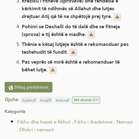
Rreziku i fitneve (sprovave) dhe rëndësia e
kërkimit të ndihmës së Allahut dhe lutjes
drejtuar Atij që të na shpëtojë prej tyre.
Pohimi se Dexhalli do të dalë dhe se fitneja
(sprova) e tij është e madhe.
Thënia e kësaj lutjeje është e rekomanduar pas
teshehudit të fundit.
Pas veprës së mirë është e rekomanduar të
bëhet lutje.
Shfaq përkthimet
Gjuha:
الإنجليزية
الأوردية
الإسبانية
Më shumë
(57)
Kategoritë
Fikhu dhe bazat e fikhut
.
Fikhu i ibadeteve
.
Namazi
.
Dhikri i namazit