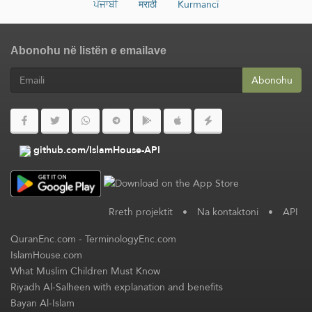
ਪੰਜਾਬੀ
मराठी
Kurmancî
Abonohu në listën e emailave
Abonohu
github.com/IslamHouse-API
Rreth projektit
•
Na kontaktoni
•
API
QuranEnc.com
-
TerminologyEnc.com
IslamHouse.com
What Muslim Children Must Know
Riyadh Al-Salheen with explanation and benefits
Bayan Al-Islam