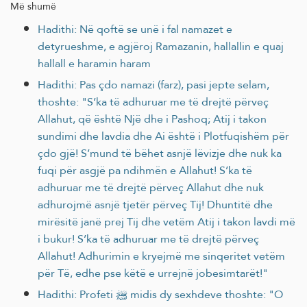
Më shumë
Hadithi: Në qoftë se unë i fal namazet e
detyrueshme, e agjëroj Ramazanin, hallallin e quaj
hallall e haramin haram
Hadithi: Pas çdo namazi (farz), pasi jepte selam,
thoshte: "S’ka të adhuruar me të drejtë përveç
Allahut, që është Një dhe i Pashoq; Atij i takon
sundimi dhe lavdia dhe Ai është i Plotfuqishëm për
çdo gjë! S’mund të bëhet asnjë lëvizje dhe nuk ka
fuqi për asgjë pa ndihmën e Allahut! S’ka të
adhuruar me të drejtë përveç Allahut dhe nuk
adhurojmë asnjë tjetër përveç Tij! Dhuntitë dhe
mirësitë janë prej Tij dhe vetëm Atij i takon lavdi më
i bukur! S’ka të adhuruar me të drejtë përveç
Allahut! Adhurimin e kryejmë me sinqeritet vetëm
për Të, edhe pse këtë e urrejnë jobesimtarët!"
Hadithi: Profeti ﷺ midis dy sexhdeve thoshte: "O