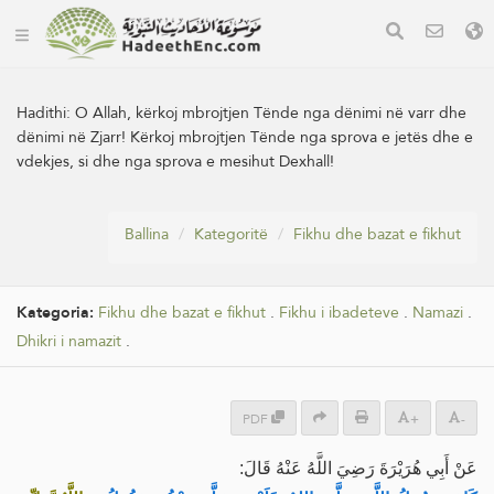
Hadithi:
O Allah, kërkoj mbrojtjen Tënde nga dënimi në varr dhe
dënimi në Zjarr! Kërkoj mbrojtjen Tënde nga sprova e jetës dhe e
vdekjes, si dhe nga sprova e mesihut Dexhall!
Ballina
Kategoritë
Fikhu dhe bazat e fikhut
Kategoria:
Fikhu dhe bazat e fikhut
.
Fikhu i ibadeteve
.
Namazi
.
Dhikri i namazit
.
PDF
+
-
عَنْ أَبِي هُرَيْرَةَ رَضِيَ اللَّهُ عَنْهُ قَالَ: