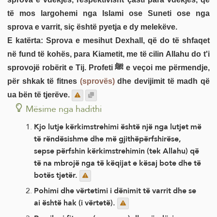
të mos largohemi nga Islami ose Suneti ose nga
sprova e varrit, siç është pyetja e dy melekëve.
E katërta: Sprova e mesihut Dexhall, që do të shfaqet
në fund të kohës, para Kiametit, me të cilin Allahu do t'i
sprovojë robërit e Tij. Profeti ﷺ e veçoi me përmendje,
për shkak të fitnes
(sprovës)
dhe devijimit të madh që
ua bën të tjerëve.
Mësime nga hadithi
Kjo lutje kërkimstrehimi është një nga lutjet më
të rëndësishme dhe më gjithëpërfshirëse,
sepse përfshin kërkimstrehimin (tek Allahu) që
të na mbrojë nga të këqijat e kësaj bote dhe të
botës tjetër.
Pohimi dhe vërtetimi i dënimit të varrit dhe se
ai është hak (i vërtetë).