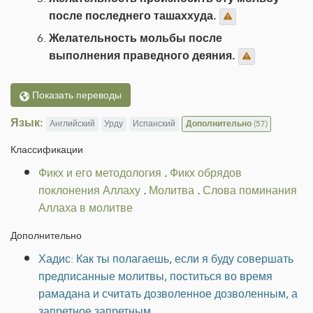
после последнего ташаххуда.
Желательность мольбы после
выполнения праведного деяния.
Показать переводы
Язык:
Английский
Урду
Испанский
Дополнительно
(57)
Классификации
Фикх и его методология
.
Фикх обрядов
поклонения Аллаху
.
Молитва
.
Слова поминания
Аллаха в молитве
Дополнительно
Хадис: Как ты полагаешь, если я буду совершать
предписанные молитвы, поститься во время
рамадана и считать дозволенное дозволенным, а
запретное запретным