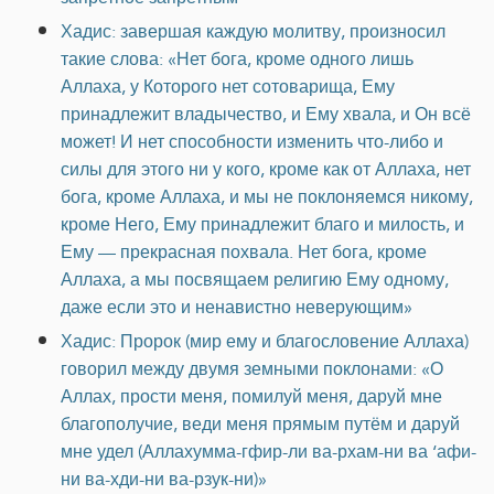
Хадис: завершая каждую молитву, произносил
такие слова: «Нет бога, кроме одного лишь
Аллаха, у Которого нет сотоварища, Ему
принадлежит владычество, и Ему хвала, и Он всё
может! И нет способности изменить что-либо и
силы для этого ни у кого, кроме как от Аллаха, нет
бога, кроме Аллаха, и мы не поклоняемся никому,
кроме Него, Ему принадлежит благо и милость, и
Ему — прекрасная похвала. Нет бога, кроме
Аллаха, а мы посвящаем религию Ему одному,
даже если это и ненавистно неверующим»
Хадис: Пророк (мир ему и благословение Аллаха)
говорил между двумя земными поклонами: «О
Аллах, прости меня, помилуй меня, даруй мне
благополучие, веди меня прямым путём и даруй
мне удел (Аллахумма-гфир-ли ва-рхам-ни ва ‘афи-
ни ва-хди-ни ва-рзук-ни)»