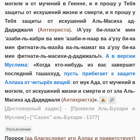
могиле и от мучений в Геенне, и я прошу у Тебя
защиты от искушений жизни и смерти, и я прошу у
Тебя защиты от искушений Аль-Масиха ад-
Даджджаля
(Антихриста)
. /А‘узу би-ллах‘и мин
‘азаби-ль-кабри ва мин ‘азаби-н-наар ва а‘узу би-ка
мин фитнати-ль-махйа ва-ль-мамат ва а‘узу би-ка
мин фитнати-ль-масихи-д-даджжаль/».
А в версии
Муслима:
«Когда кто-нибудь из вас завершит
последний ташаххуд,
пусть прибегает к защите
Аллаха от четырёх вещей:
от мук Ада, от мучений в
могиле, от искушений жизни и смерти и от зла Аль-
Масиха ад-Даджджаля
(Антихриста)
».
[Достоверный хадис]
- [Привели Аль-Бухари и
Муслим]
-
["Сахих" аль-Бухари - 1377]
Разъяснение
Пророк
(да благословит его Аллах и приветствует)