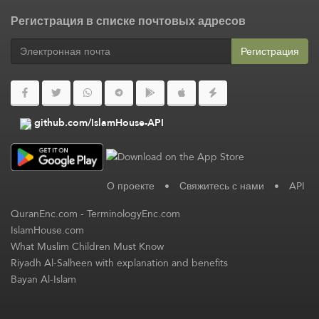
Регистрация в списке почтовых адресов
Регистрация
github.com/IslamHouse-API
О проекте
•
Свяжитесь с нами
•
API
QuranEnc.com
-
TerminologyEnc.com
IslamHouse.com
What Muslim Children Must Know
Riyadh Al-Salheen with explanation and benefits
Bayan Al-Islam