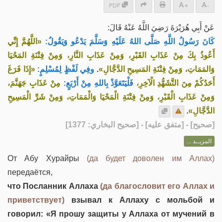
PDF
+
-
عَنْ أَبِي هُرَيْرَةَ رَضِيَ اللَّهُ عَنْهُ قَالَ:
كَانَ رَسُولُ اللَّهِ صَلَّى اللهُ عَلَيْهِ وَسَلَّمَ يَدْعُو وَيَقُولُ:
«اللَّهُمَّ إِنِّي
أَعُوذُ بِكَ مِنْ عَذَابِ القَبْرِ، وَمِنْ عَذَابِ النَّارِ، وَمِنْ فِتْنَةِ المَحْيَا
«إِذَا فَرَغَ
وفِي لَفْظٍ لِمُسْلِمٍ:
.
وَالمَمَاتِ، وَمِنْ فِتْنَةِ المَسِيحِ الدَّجَّالِ»
أَحَدُكُمْ مِنَ التَّشَهُّدِ الْآخِرِ،
فَلْيَتَعَوَّذْ بِاللهِ مِنْ أَرْبَعٍ:
مِنْ عَذَابِ جَهَنَّمَ،
وَمِنْ عَذَابِ الْقَبْرِ، وَمِنْ فِتْنَةِ الْمَحْيَا وَالْمَمَاتِ، وَمِنْ شَرِّ الْمَسِيحِ
.
الدَّجَّالِ»
] - [متفق عليه] - [صحيح البخاري: 1377]
صحيح
[
المزيــد ...
От Абу Хурайры
(да будет доволен им Аллах)
передаётся,
что Посланник Аллаха
(да благословит его Аллах и
приветствует)
взывал к Аллаху с мольбой и
говорил: «Я прошу защиты у Аллаха от мучений в