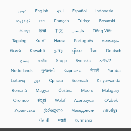
عربي
English
اردو
Español
Indonesia
ئۇيغۇرچە
বাংলা
Français
Türkçe
Bosanski
සිංහල
हिन्दी
中文
فارسی
Tiếng Việt
Tagalog
Kurdî
Hausa
Português
മലയാളം
తెలుగు
Kiswahili
தமிழ்
မြန်မာ
ไทย
Deutsch
پښتو
অসমীয়া
Shqip
Svenska
አማርኛ
Nederlands
ગુજરાતી
Кыргызча
नेपाली
Yorùbá
Lietuvių
دری
Српски
Soomaali
Kinyarwanda
Română
Magyar
Čeština
Moore
Malagasy
Oromoo
ಕನ್ನಡ
Wolof
Azərbaycan
O‘zbek
Українська
ქართული
Македонски
ភាសាខ្មែរ
ਪੰਜਾਬੀ
मराठी
Kurmancî