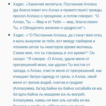
Хадис: «Закончив молиться, Посланник Аллаха
(да благословит его Аллах и приветствует) трижды
просил Аллаха о прощении, а потом говорил: "О
Аллах, Ты — Мир и от Тебя — мир, благословен
Ты, о Обладателъ величия и щедрости!"».
Хадис: «“О Посланник Аллаха, да станут мои отец
и мать выкупом за тебя, вот между такбиром и
чтением аятов ты некоторое время молчишь.
Скажи мне, что ты говоришь в это время?” Он
сказал: “Я говорю: ‹О Аллах, удали меня от
прегрешений моих, как удалил Ты восток от
запада, о Аллах, очисти меня от прегрешений, как
очищают белую одежду от грязи, о Аллах, омой
меня от грехов водой, снегом и градом!
(Аллахумма, ба‘ид байни ва байна хатайайа кя-ма
ба‘адта байна-ль-машрики ва-ль-магриб,
Аллахумма, наккы-ни мин аль-хатайа кя-ма