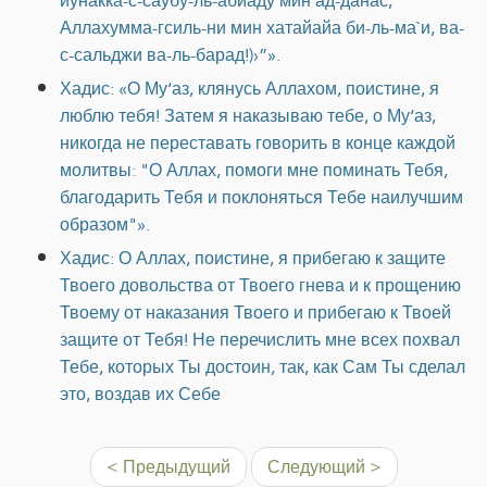
йунакка-с-саубу-ль-абйаду мин ад-данас,
Аллахумма-гсиль-ни мин хатайайа би-ль-ма`и, ва-
с-сальджи ва-ль-барад!)›”».
Хадис: «О Му‘аз, клянусь Аллахом, поистине, я
люблю тебя! Затем я наказываю тебе, о Му‘аз,
никогда не переставать говорить в конце каждой
молитвы: "О Аллах, помоги мне поминать Тебя,
благодарить Тебя и поклоняться Тебе наилучшим
образом"».
Хадис: О Аллах, поистине, я прибегаю к защите
Твоего довольства от Твоего гнева и к прощению
Твоему от наказания Твоего и прибегаю к Твоей
защите от Тебя! Не перечислить мне всех похвал
Тебе, которых Ты достоин, так, как Сам Ты сделал
это, воздав их Себе
< Предыдущий
Следующий >