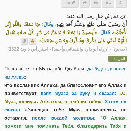
PDF
+
-
عَنْ مُعَاذِ بْنِ جَبَلٍ رضي الله عنه:
أَنَّ رَسُولَ صَلَّى عَلَيْهِ وَسَلَّمَ أَخَذَ بِيَدِهِ،
وَقَالَ:
«يَا مُعَاذُ، وَاللَّهِ إِنِّي
«أُوصِيكَ يَا مُعَاذُ لَا تَدَعَنَّ فِي دُبُرِ كُلِّ صَلَاةٍ تَقُولُ:
فَقَالَ:
،
لَأُحِبُّكَ»
.
اللَّهُمَّ أَعِنِّي عَلَى ذِكْرِكَ وَشُكْرِكَ وَحُسْنِ عِبَادَتِكَ»
] - [رواه أبو داود والنسائي وأحمد] - [سنن أبي داود: 1522]
صحيح
[
المزيــد ...
Передаётся от Муаза ибн Джабаля,
да будет доволен
им Аллах:
что посланник Аллаха, да благословит его Аллах и
приветствует,
взял Муаза за руку и сказал:
«О,
Муаз, клянусь Аллахом, я люблю тебя»
.
Затем он
сказал:
«Завещаю тебе, Муаз, произносить, не
оставляя,
после каждой молитвы:
"О Аллах,
помоги мне поминать Тебя, благодарить Тебя и