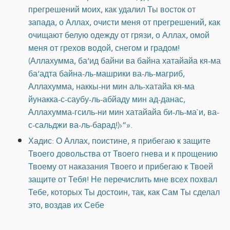
прегрешений моих, как удалил Ты восток от
запада, о Аллах, очисти меня от прегрешений, как
очищают белую одежду от грязи, о Аллах, омой
меня от грехов водой, снегом и градом!
(Аллахумма, ба‘ид байни ва байна хатайайа кя-ма
ба‘адта байна-ль-машрики ва-ль-магриб,
Аллахумма, наккы-ни мин аль-хатайа кя-ма
йунакка-с-саубу-ль-абйаду мин ад-данас,
Аллахумма-гсиль-ни мин хатайайа би-ль-ма`и, ва-
с-сальджи ва-ль-барад!)›”».
Хадис: О Аллах, поистине, я прибегаю к защите
Твоего довольства от Твоего гнева и к прощению
Твоему от наказания Твоего и прибегаю к Твоей
защите от Тебя! Не перечислить мне всех похвал
Тебе, которых Ты достоин, так, как Сам Ты сделал
это, воздав их Себе