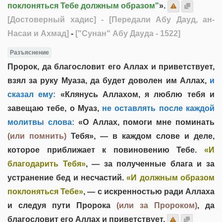
поклоняться Тебе должным образом"
».
[Достоверный хадис]
- [Передали Абу Дауд, ан-
Насаи и Ахмад]
-
["Сунан" Абу Дауда - 1522]
Разъяснение
Пророк, да благословит его Аллах и приветствует,
взял за руку Муаза, да будет доволен им Аллах,
и
сказал ему:
«Клянусь Аллахом, я люблю тебя и
завещаю тебе, о Муаз,
не оставлять после каждой
молитвы слова:
«О Аллах, помоги мне поминать
(или помнить)
Тебя», — в каждом слове и деле,
которое приближает к повиновению Тебе.
«И
благодарить Тебя»
, — за полученные блага и за
устранение бед и несчастий.
«И должным образом
поклоняться Тебе»
, — с искренностью ради Аллаха
и следуя пути Пророка
(или за Пророком)
, да
благословит его Аллах и приветствует.