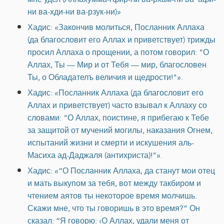
ни ва-хди-ни ва-рзук-ни)»
Хадис: «Закончив молиться, Посланник Аллаха
(да благословит его Аллах и приветствует) трижды
просил Аллаха о прощении, а потом говорил: "О
Аллах, Ты — Мир и от Тебя — мир, благословен
Ты, о Обладателъ величия и щедрости!"».
Хадис: «Посланник Аллаха (да благословит его
Аллах и приветствует) часто взывал к Аллаху со
словами: "О Аллах, поистине, я прибегаю к Тебе
за защитой от мучений могилы, наказания Огнем,
испытаний жизни и смерти и искушения аль-
Масиха ад-Даджаля (антихриста)!"».
Хадис: «“О Посланник Аллаха, да станут мои отец
и мать выкупом за тебя, вот между такбиром и
чтением аятов ты некоторое время молчишь.
Скажи мне, что ты говоришь в это время?” Он
сказал: “Я говорю: ‹О Аллах, удали меня от