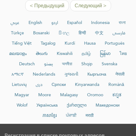
< Предыдущий
Следующий >
عربي
English
اردو
Español
Indonesia
বাংলা
Türkçe
Bosanski
සිංහල
हिन्दी
中文
فارسی
Tiếng Việt
Tagalog
Kurdî
Hausa
Português
മലയാളം
తెలుగు
Kiswahili
தமிழ்
မြန်မာ
ไทย
Deutsch
پښتو
অসমীয়া
Shqip
Svenska
አማርኛ
Nederlands
ગુજરાતી
Кыргызча
नेपाली
Lietuvių
دری
Српски
Kinyarwanda
Română
Magyar
Moore
Malagasy
Oromoo
ಕನ್ನಡ
Wolof
Українська
ქართული
Македонски
ភាសាខ្មែរ
ਪੰਜਾਬੀ
मराठी
Регистрация в списке почтовых адресов