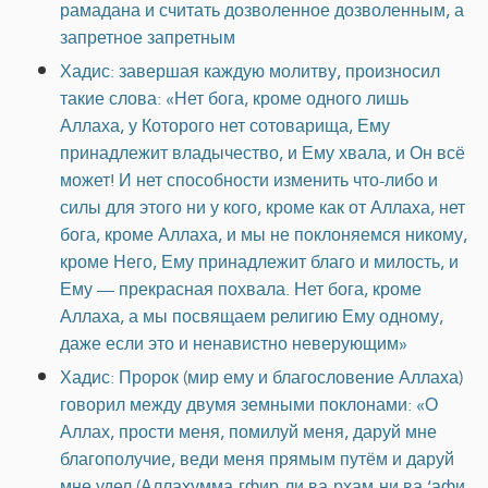
рамадана и считать дозволенное дозволенным, а
запретное запретным
Хадис: завершая каждую молитву, произносил
такие слова: «Нет бога, кроме одного лишь
Аллаха, у Которого нет сотоварища, Ему
принадлежит владычество, и Ему хвала, и Он всё
может! И нет способности изменить что-либо и
силы для этого ни у кого, кроме как от Аллаха, нет
бога, кроме Аллаха, и мы не поклоняемся никому,
кроме Него, Ему принадлежит благо и милость, и
Ему — прекрасная похвала. Нет бога, кроме
Аллаха, а мы посвящаем религию Ему одному,
даже если это и ненавистно неверующим»
Хадис: Пророк (мир ему и благословение Аллаха)
говорил между двумя земными поклонами: «О
Аллах, прости меня, помилуй меня, даруй мне
благополучие, веди меня прямым путём и даруй
мне удел (Аллахумма-гфир-ли ва-рхам-ни ва ‘афи-