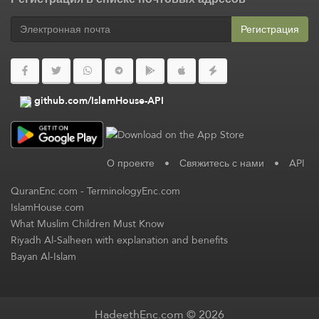
Регистрация
github.com/IslamHouse-API
О проекте
•
Свяжитесь с нами
•
API
QuranEnc.com
-
TerminologyEnc.com
IslamHouse.com
What Muslim Children Must Know
Riyadh Al-Salheen with explanation and benefits
Bayan Al-Islam
HadeethEnc.com © 2026