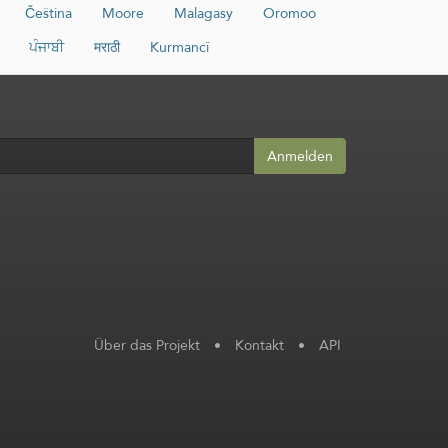
Čeština
Moore
Malagasy
Oromoo
ਪੰਜਾਬੀ
मराठी
Kurmancî
Anmelden
Über das Projekt
•
Kontakt
•
API