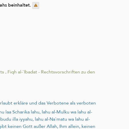
ahs beinhaltet.
ts
.
Fiqh al-`Ibadat - Rechtsvorschriften zu den
rlaubt erkläre und das Verbotene als verboten
laa Scharika lahu, lahu al-Mulku wa lahu al-
`budu illa iyyahu, lahu al-Na`matu wa lahu al-
 gibt keinen Gott außer Allah, Ihm allein, keinen