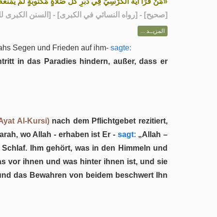
مَنْ قَرَأَ آيَةَ الْكُرْسِيِّ فِي دُبُرِ كُلِّ صَلَاةٍ مَكْتُوبَةٍ لَمْ يَمْنَعْه»
رواه النسائي في الكبرى] - [السنن الكبرى للنسائي: 8]
صحيح
[
المزيــد ...
ahs Segen und Frieden auf ihm-
sagte:
ritt in das Paradies hindern, außer, dass er
Ayat Al-Kursi)
nach dem Pflichtgebet rezitiert,
rah, wo Allah - erhaben ist Er -
sagt:
„Allah –
 Schlaf. Ihm gehört, was in den Himmeln und
as vor ihnen und was hinter ihnen ist, und sie
, und das Bewahren von beidem beschwert Ihn