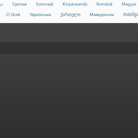
در
Српски
Soomaali
Kinyarwanda
Română
Magyar
O‘zbek
Українська
ქართული
Македонски
ភាសាខ្មែរ