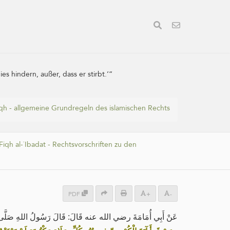
s hindern, außer, dass er stirbt.‘“
iqh - allgemeine Grundregeln des islamischen Rechts
Fiqh al-`Ibadat - Rechtsvorschriften zu den
PDF
+
-
عَنْ أَبِي أُمَامَةَ رضي الله عنه قَالَ: قَالَ رَسُولُ اللهِ صَلَّى ال: