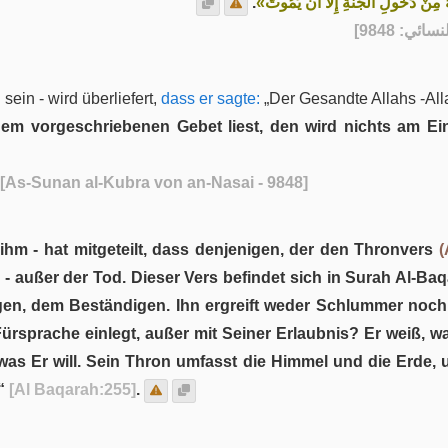
.
«ُ مِنْ دُخُولِ الْجَنَّةِ إِلَّا أَنْ يَمُوتَ
] - [984
in - wird überliefert,
dass er sagte:
„Der Gesandte Allahs -All
m vorgeschriebenen Gebet liest, den wird nichts am Eint
[As-Sunan al-Kubra von an-Nasai - 9848]
ihm - hat mitgeteilt, dass denjenigen, der den Thronvers
(
 - außer der Tod. Dieser Vers befindet sich in Surah Al-Baqa
gen, dem Beständigen. Ihn ergreift weder Schlummer noch
 Fürsprache einlegt, außer mit Seiner Erlaubnis? Er weiß, w
as Er will. Sein Thron umfasst die Himmel und die Erde
.“
[Al Baqarah:255]
.