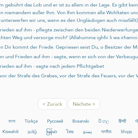
hm gebührt das Lob und er ist zu allem in der Lage. Es gibt kei
enen niemandem außer Ihm. Von Ihm kommen alle Wohltaten und
e unterwerfen wir uns, wenn es den Ungläubigen auch missfällt)
rieden auf ihm - pflegte zwischen den beiden Niederwerfungen
chten Weg und versorge mich!‘ (Allahumma ighfir li wa irhamni w
von Dir kommt der Friede. Gepriesen seist Du, o Besitzer der M
en und Frieden auf ihm - sagte, wenn er sich von der Verbeugun
rieden auf ihm - sagte nach jedem Pflichtgebet
r vor der Strafe des Grabes, vor der Strafe des Feuers, vor d
< Zurück
Nächste >
বাংলা
Türkçe
Русский
Bosanski
සිංහල
हिन्दी
Kiswahili
தமிழ்
မြန်မာ
ไทย
پښتو
অসমীয়া
Shqip