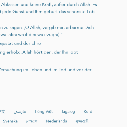
n Ablassen und keine Kraft, außer durch Allah. Es
 jede Gunst und Ihm gebürt das schönste Lob.
 zu sagen: ‚O Allah, vergib mir, erbarme Dich
a 'afini wa ihdini wa irzuqni).“
ajestät und der Ehre
g erhob: ‚Allah hört den, der Ihn lobt
er Versuchung im Leben und im Tod und vor der
中文
فارسی
Tiếng Việt
Tagalog
Kurdî
Svenska
አማርኛ
Nederlands
ગુજરાતી