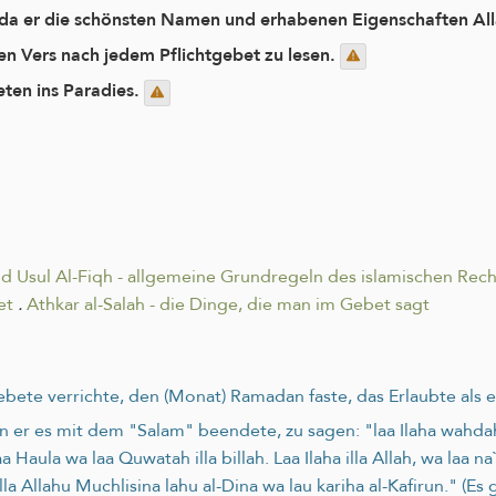
 da er die schönsten Namen und erhabenen Eigenschaften All
en Vers nach jedem Pflichtgebet zu lesen.
eten ins Paradies.
nd Usul Al-Fiqh - allgemeine Grundregeln des islamischen Rech
et
.
Athkar al-Salah - die Dinge, die man im Gebet sagt
ete verrichte, den (Monat) Ramadan faste, das Erlaubte als e
 er es mit dem "Salam" beendete, zu sagen: "laa Ilaha wahdahu 
 Haula wa laa Quwatah illa billah. Laa Ilaha illa Allah, wa laa na
lla Allahu Muchlisina lahu al-Dina wa lau kariha al-Kafirun." (Es