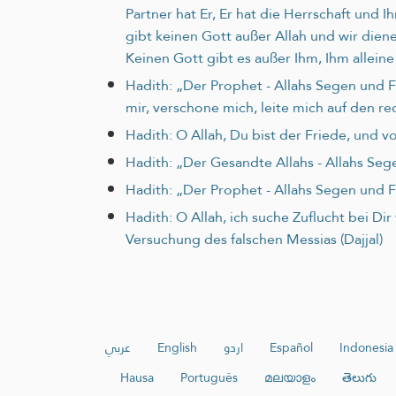
Partner hat Er, Er hat die Herrschaft und I
gibt keinen Gott außer Allah und wir di
Keinen Gott gibt es außer Ihm, Ihm allein
Hadith: „Der Prophet - Allahs Segen und F
mir, verschone mich, leite mich auf den re
Hadith: O Allah, Du bist der Friede, und 
Hadith: „Der Gesandte Allahs - Allahs Seg
Hadith: „Der Prophet - Allahs Segen und F
Hadith: O Allah, ich suche Zuflucht bei Di
Versuchung des falschen Messias (Dajjal)
عربي
English
اردو
Español
Indonesia
Hausa
Português
മലയാളം
తెలుగు