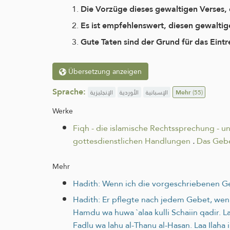
Die Vorzüge dieses gewaltigen Verses,
Es ist empfehlenswert, diesen gewaltig
Gute Taten sind der Grund für das Eintr
Übersetzung anzeigen
Sprache:
الإنجليزية
الأوردية
الإسبانية
Mehr
(55)
Werke
Fiqh - die islamische Rechtssprechung - u
gottesdienstlichen Handlungen
.
Das Geb
Mehr
Hadith: Wenn ich die vorgeschriebenen Geb
Hadith: Er pflegte nach jedem Gebet, wenn
Hamdu wa huwa `alaa kulli Schaiin qadir. Laa
Fadlu wa lahu al-Thanu al-Hasan. Laa Ilaha i