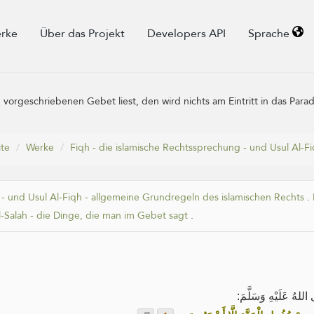
rke
Über das Projekt
Developers API
Sprache
orgeschriebenen Gebet liest, den wird nichts am Eintritt in das Paradie
ite
Werke
Fiqh - die islamische Rechtssprechung - und Usul Al-F
 - und Usul Al-Fiqh - allgemeine Grundregeln des islamischen Rechts
.
l-Salah - die Dinge, die man im Gebet sagt
.
لهُ عَلَيْهِ وَسَلَّمَ