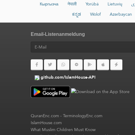
Кыргызча
नेपाली
Yorùbá
Lietuvių
ی
ಕನ್ನಡ
Wolof
Azərbaycan
Email-Listenanmeldung
github.com/IslamHouse-API
QuranEnc.com
-
TerminologyEnc.com
IslamHouse.com
What Muslim Children Must Know