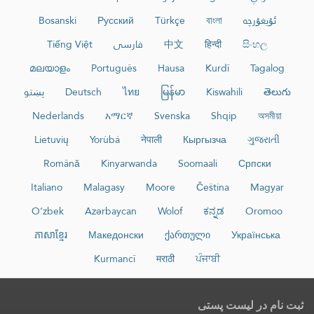
ئۇيغۇرچە
বাংলা
Türkçe
Русский
Bosanski
සිංහල
हिन्दी
中文
فارسی
Tiếng Việt
മലയാളം
Português
Hausa
Kurdî
Tagalog
తెలుగు
Kiswahili
မြန်မာ
ไทย
Deutsch
پښتو
Nederlands
አማርኛ
Svenska
Shqip
অসমীয়া
Lietuvių
Yorùbá
नेपाली
Кыргызча
ગુજરાતી
Română
Kinyarwanda
Soomaali
Српски
Italiano
Malagasy
Moore
Čeština
Magyar
O‘zbek
Azərbaycan
Wolof
ಕನ್ನಡ
Oromoo
ភាសាខ្មែរ
Македонски
ქართული
Українська
Kurmancî
मराठी
ਪੰਜਾਬੀ
ثبت نام در لیست پستی