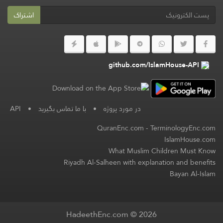
اشتراک
github.com/IslamHouse-API
در مورد پروژه
•
با ما تماس بگیرید
•
API
QuranEnc.com
-
TerminologyEnc.com
IslamHouse.com
What Muslim Children Must Know
Riyadh Al-Salheen with explanation and benefits
Bayan Al-Islam
HadeethEnc.com © 2026