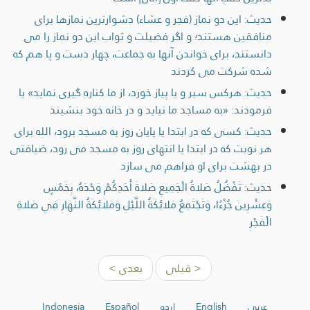
حديث: این دو نماز (فجر و عشاء) دشوارترین نمازها برای
منافقین هستند؛ و اگر فضیلت و ثواب این دو نماز را می
دانستند، برای خواندن آنها به جماعت، چهار دست و پا هم که
شده شرکت می کردند
حديث: هركس سير و يا پياز خورد، از ما كناره گيری نمايد» يا
فرمودند: «به مساجد ما نيايد و در خانه خود بنشيند
حديث: کسی که در ابتدا يا پايان روز به مسجد برود، الله برای
هر نوبت که در ابتدا يا انتهای روز به مسجد می رود، ضيافتی
در بهشت برای او فراهم می سازد
حديث: تَفْضُلُ صَلاةُ الْجَمِيعِ صَلاةَ أَحَدِكُمْ وَحْدَهُ، بِخَمْسٍ
وَعِشْرِينَ جُزْءًا، وَتَجْتَمِعُ مَلائِكَةُ اللَّيْلِ وَمَلائِكَةُ النَّهَارِ فِي صَلاةِ
الْفَجْرِ
< قبلی
بعدی >
عربي
English
اردو
Español
Indonesia