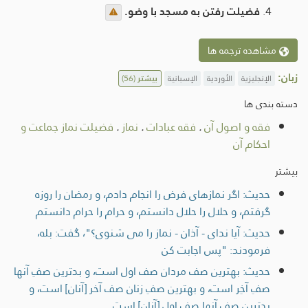
فضیلت رفتن به مسجد با وضو.
مشاهده ترجمه ها
زبان:
الإنجليزية
الأوردية
الإسبانية
بیشتر
(56)
دسته بندی ها
فقه و اصول آن
.
فقه عبادات
.
نماز
.
فضیلت نماز جماعت و
احکام آن
بیشتر
حديث: اگر نمازهای فرض را انجام دادم، و رمضان را روزه
گرفتم، و حلال را حلال دانستم، و حرام را حرام دانستم
حديث: آيا نداى - آذان - نماز را مى شنوى؟"، گفت: بله،
فرمودند: "پس اجابت کن
حديث: بهترين صف مردان صف اول است، و بدترين صفِ آنها
صفِ آخِر است، و بهترين صفِ زنان صف آخر [آنان] است، و
بدترين صفِ آنها صف اول [آنان] است