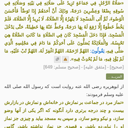
«صَلَاةُ الرَّجُلِ فِي جَمَاعَةٍ تَزِيدُ عَلَى صَلَاتِهِ فِي بَيْتِهِ وَصَلَاتِهِ فِي
سُوقِهِ بِضْعًا وَعِشْرِينَ دَرَجَةً، وَذَلِكَ أَنَّ أَحَدَهُمْ إِذَا تَوَضَّأَ فَأَحْسَنَ
الْوُضُوءَ، ثُمَّ أَتَى الْمَسْجِدَ لَا يَنْهَزُهُ إِلَّا الصَّلَاةُ، لَا يُرِيدُ إِلَّا الصَّلَاةَ، فَلَمْ
يَخْطُ خَطْوَةً إِلَّا رُفِعَ لَهُ بِهَا دَرَجَةٌ، وَحُطَّ عَنْهُ بِهَا خَطِيئَةٌ، حَتَّى يَدْخُلَ
الْمَسْجِدَ، فَإِذَا دَخَلَ الْمَسْجِدَ كَانَ فِي الصَّلَاةِ مَا كَانَتِ الصَّلَاةُ هِيَ
تَحْبِسُهُ، وَالْمَلَائِكَةُ يُصَلُّونَ عَلَى أَحَدِكُمْ مَا دَامَ فِي مَجْلِسِهِ الَّذِي
صَلَّى فِيهِ،
يَقُولُونَ:
اللهُمَّ ارْحَمْهُ، اللهُمَّ اغْفِرْ لَهُ، اللهُمَّ تُبْ عَلَيْهِ، مَا
لَمْ يُؤْذِ فِيهِ، مَا لَمْ يُحْدِثْ فِيهِ»
.
[
صحيح
] - [متفق عليه] - [صحيح مسلم: 649]
المزيــد ...
از ابوهریره رضی الله عنه روایت است که رسول الله صلی الله
علیه وسلم فرمودند:
«نماز مرد در جماعت بر نمازش در خانه‌اش و نمازش در بازارش
بیست و چند درجه برتری دارد آنگونه که اگر یکی از آنها وضو
سازد، و نیکو وضو سازد، و سپس به مسجد بیاید و چیزی جز نماز
او را نیاورده باشد، و قصدی جز نماز نداشته باشد، گامی