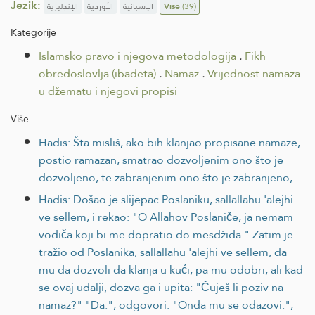
Jezik:
الإنجليزية
الأوردية
الإسبانية
Više
(39)
Kategorije
Islamsko pravo i njegova metodologija
.
Fikh
obredoslovlja (ibadeta)
.
Namaz
.
Vrijednost namaza
u džematu i njegovi propisi
Više
Hadis: Šta misliš, ako bih klanjao propisane namaze,
postio ramazan, smatrao dozvoljenim ono što je
dozvoljeno, te zabranjenim ono što je zabranjeno,
Hadis: Došao je slijepac Poslaniku, sallallahu 'alejhi
ve sellem, i rekao: "O Allahov Poslaniče, ja nemam
vodiča koji bi me dopratio do mesdžida." Zatim je
tražio od Poslanika, sallallahu 'alejhi ve sellem, da
mu da dozvoli da klanja u kući, pa mu odobri, ali kad
se ovaj udalji, dozva ga i upita: "Čuješ li poziv na
namaz?" "Da.", odgovori. "Onda mu se odazovi.",