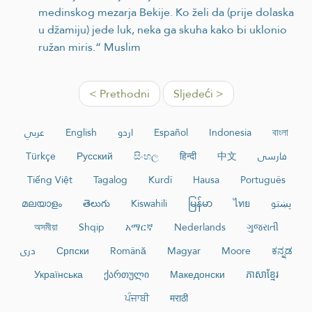
medinskog mezarja Bekije. Ko želi da (prije dolaska
u džamiju) jede luk, neka ga skuha kako bi uklonio
ružan miris.“ Muslim
< Prethodni
Sljedeći >
عربي
English
اردو
Español
Indonesia
বাংলা
Türkçe
Русский
සිංහල
हिन्दी
中文
فارسی
Tiếng Việt
Tagalog
Kurdî
Hausa
Português
മലയാളം
తెలుగు
Kiswahili
မြန်မာ
ไทย
پښتو
অসমীয়া
Shqip
አማርኛ
Nederlands
ગુજરાતી
دری
Српски
Română
Magyar
Moore
ಕನ್ನಡ
Українська
ქართული
Македонски
ភាសាខ្មែរ
ਪੰਜਾਬੀ
मराठी