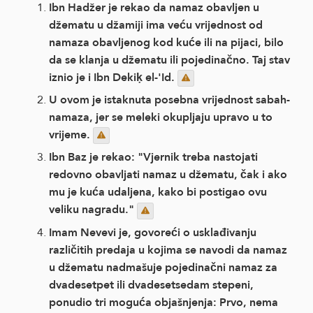
Ibn Hadžer je rekao da namaz obavljen u
džematu u džamiji ima veću vrijednost od
namaza obavljenog kod kuće ili na pijaci, bilo
da se klanja u džematu ili pojedinačno. Taj stav
iznio je i Ibn Dekiḳ el-'Id.
U ovom je istaknuta posebna vrijednost sabah-
namaza, jer se meleki okupljaju upravo u to
vrijeme.
Ibn Baz je rekao: "Vjernik treba nastojati
redovno obavljati namaz u džematu, čak i ako
mu je kuća udaljena, kako bi postigao ovu
veliku nagradu."
Imam Nevevi je, govoreći o usklađivanju
različitih predaja u kojima se navodi da namaz
u džematu nadmašuje pojedinačni namaz za
dvadesetpet ili dvadesetsedam stepeni,
ponudio tri moguća objašnjenja: Prvo, nema