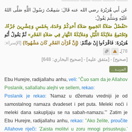
عَن أَبي هُرَيْرَةَ رضي الله عنه قَالَ: سَمِعْتُ رَسُولَ اللَّهِ صَلَّى اللهُ
عَلَيْهِ وَسَلَّمَ يَقُولُ:
«تَفْضُلُ صَلاَةُ الجَمِيعِ صَلاَةَ أَحَدِكُمْ وَحْدَهُ، بِخَمْسٍ وَعِشْرِينَ جُزْءًا،
وَتَجْتَمِعُ مَلاَئِكَةُ اللَّيْلِ وَمَلاَئِكَةُ النَّهَارِ فِي صَلاَةِ الفَجْرِ»
ثُمَّ يَقُولُ أَبُو
هُرَيْرَةَ: فَاقْرَءُوا إِنْ شِئْتُمْ:
{إِنَّ قُرْآنَ الفَجْرِ كَانَ مَشْهُودًا}
[الإسراء:
.
78]
] - [متفق عليه] - [صحيح البخاري: 648]
صحيح
[
المزيــد ...
Ebu Hurejre, radijallahu anhu,
veli:
"Čuo sam da je Allahov
Poslanik, sallallahu alejhi ve sellem,
rekao:
Poslanik je rekao:
'Namaz u džematu vredniji je od
samostalnog namaza dvadeset i pet puta. Meleki noći i
meleki dana sakupljaju se na sabah-namazu.'"
Zatim je
Ebu Hurejre, radijallahu anhu,
rekao:
"Ako želite,
proučite
Allahove riječi:
'Zaista molitvi u zoru mnogi prisustvuju.'