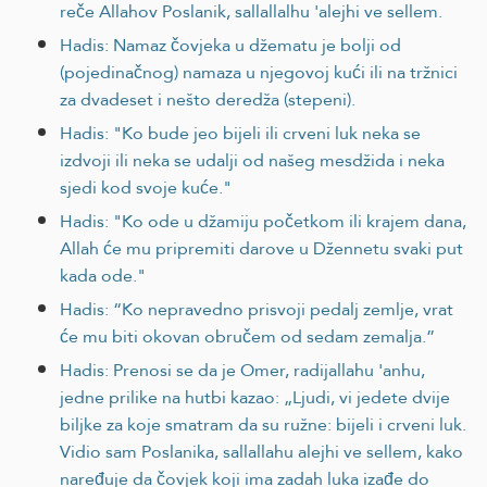
reče Allahov Poslanik, sallallalhu 'alejhi ve sellem.
Hadis: Namaz čovjeka u džematu je bolji od
(pojedinačnog) namaza u njegovoj kući ili na tržnici
za dvadeset i nešto deredža (stepeni).
Hadis: "Ko bude jeo bijeli ili crveni luk neka se
izdvoji ili neka se udalji od našeg mesdžida i neka
sjedi kod svoje kuće."
Hadis: "Ko ode u džamiju početkom ili krajem dana,
Allah će mu pripremiti darove u Džennetu svaki put
kada ode."
Hadis: “Ko nepravedno prisvoji pedalj zemlje, vrat
će mu biti okovan obručem od sedam zemalja.”
Hadis: Prenosi se da je Omer, radijallahu 'anhu,
jedne prilike na hutbi kazao: „Ljudi, vi jedete dvije
biljke za koje smatram da su ružne: bijeli i crveni luk.
Vidio sam Poslanika, sallallahu alejhi ve sellem, kako
naređuje da čovjek koji ima zadah luka izađe do