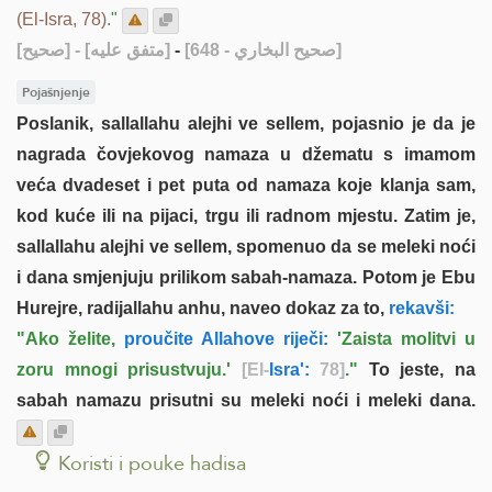
(El-Isra, 78)
."
[صحيح]
- [متفق عليه]
-
[صحيح البخاري - 648]
Pojašnjenje
Poslanik, sallallahu alejhi ve sellem, pojasnio je da je
nagrada čovjekovog namaza u džematu s imamom
veća dvadeset i pet puta od namaza koje klanja sam,
kod kuće ili na pijaci, trgu ili radnom mjestu. Zatim je,
sallallahu alejhi ve sellem, spomenuo da se meleki noći
i dana smjenjuju prilikom sabah-namaza. Potom je Ebu
Hurejre, radijallahu anhu, naveo dokaz za to,
rekavši:
"Ako želite,
proučite Allahove riječi:
'Zaista molitvi u
zoru mnogi prisustvuju.'
[El-
Isra':
78]
."
To jeste, na
sabah namazu prisutni su meleki noći i meleki dana.
Koristi i pouke hadisa