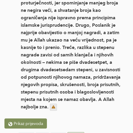
proturječnosti, jer spominjanje manjeg broja
ne negira veći, a shvatanje broja kao
ograničenja nije ispravno prema principima
islamske jurisprudencije. Drugo, Poslanik je
najprije obavijestio o manjoj nagradi, a zatim
mu je Allah ukazao na veću vrijednost, pa je
kasnije to i prenio. Treće, razlika u stepenu
nagrade zavisi od samih klanjača i njihovih
okolnosti – nekima se piše dvadesetpet, a
drugima dvadesetsedam stepeni, u zavisnosti
od potpunosti njihovog namaza, pridržavanja
njegovih propisa, skrušenosti, broja prisutnih,
stepenu prisutnih osoba i blagoslovljenosti
mjesta na kojem se namaz obavlja. A Allah
najbolje zna.
Prikaz prijevoda