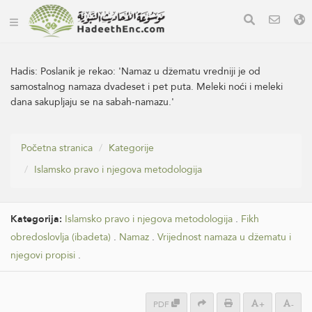
Hadis:
Poslanik je rekao: 'Namaz u džematu vredniji je od
samostalnog namaza dvadeset i pet puta. Meleki noći i meleki
dana sakupljaju se na sabah-namazu.'
Početna stranica
Kategorije
Islamsko pravo i njegova metodologija
Kategorija:
Islamsko pravo i njegova metodologija
.
Fikh
obredoslovlja (ibadeta)
.
Namaz
.
Vrijednost namaza u džematu i
njegovi propisi
.
PDF
+
-