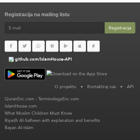
Registracija na mailing listu
Registracija
github.com/IslamHouse-API
O projektu
•
Kontaktiraj nas
•
API
QuranEnc.com
-
TerminologyEnc.com
IslamHouse.com
What Muslim Children Must Know
Riyadh Al-Salheen with explanation and benefits
Bayan Al-Islam