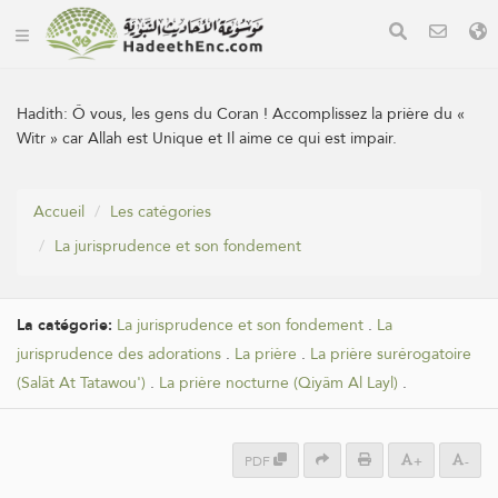
Hadith:
Ô vous, les gens du Coran ! Accomplissez la prière du «
Witr » car Allah est Unique et Il aime ce qui est impair.
Accueil
Les catégories
La jurisprudence et son fondement
La catégorie:
La jurisprudence et son fondement
.
La
jurisprudence des adorations
.
La prière
.
La prière surérogatoire
(Salât At Tatawou')
.
La prière nocturne (Qiyâm Al Layl)
.
PDF
+
-