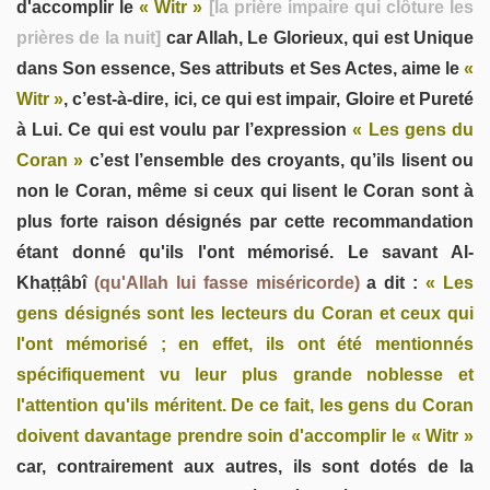
d'accomplir le
« Witr »
[la prière impaire qui clôture les
prières de la nuit]
car Allah, Le Glorieux, qui est Unique
dans Son essence, Ses attributs et Ses Actes, aime le
«
Witr »
, c’est-à-dire, ici, ce qui est impair, Gloire et Pureté
à Lui. Ce qui est voulu par l’expression
« Les gens du
Coran »
c’est l’ensemble des croyants, qu’ils lisent ou
non le Coran, même si ceux qui lisent le Coran sont à
plus forte raison désignés par cette recommandation
étant donné qu'ils l'ont mémorisé. Le savant Al-
Khaṭṭâbî
(qu'Allah lui fasse miséricorde)
a dit :
« Les
gens désignés sont les lecteurs du Coran et ceux qui
l'ont mémorisé ; en effet, ils ont été mentionnés
spécifiquement vu leur plus grande noblesse et
l'attention qu'ils méritent. De ce fait, les gens du Coran
doivent davantage prendre soin d'accomplir le « Witr »
car, contrairement aux autres, ils sont dotés de la