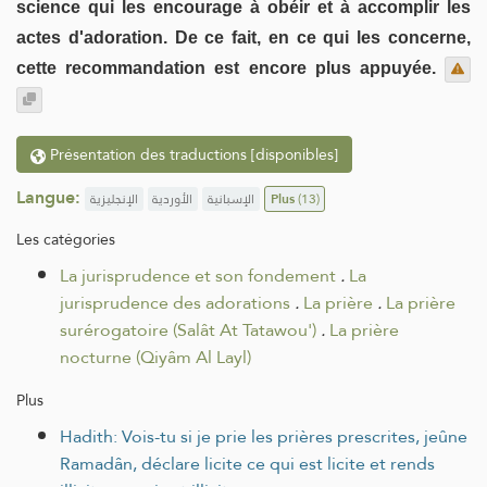
science qui les encourage à obéir et à accomplir les
actes d'adoration. De ce fait, en ce qui les concerne,
cette recommandation est encore plus appuyée.
Présentation des traductions [disponibles]
Langue:
الإنجليزية
الأوردية
الإسبانية
Plus
(13)
Les catégories
La jurisprudence et son fondement
.
La
jurisprudence des adorations
.
La prière
.
La prière
surérogatoire (Salât At Tatawou')
.
La prière
nocturne (Qiyâm Al Layl)
Plus
Hadith: Vois-tu si je prie les prières prescrites, jeûne
Ramadân, déclare licite ce qui est licite et rends