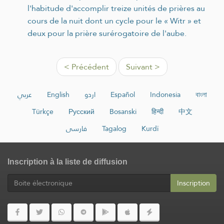
l'habitude d'accomplir treize unités de prières au
cours de la nuit dont un cycle pour le « Witr » et
deux pour la prière surérogatoire de l'aube.
< Précédent
Suivant >
عربي
English
اردو
Español
Indonesia
বাংলা
Türkçe
Русский
Bosanski
हिन्दी
中文
فارسی
Tagalog
Kurdî
Inscription à la liste de diffusion
Inscription