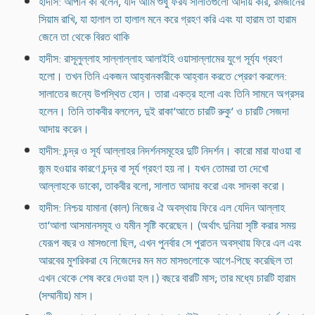
হাদীস: আপনি কী বলেন, যদি আমি শুধু ফরয সালাতগুলো আদায় করি, রমজানের
সিয়াম রাখি, যা হালাল তা হালাল মনে করে গ্রহণ করি এবং যা হারাম তা হারাম
জেনে তা থেকে বিরত থাকি
হাদীস: রাসূলুল্লাহ সাল্লাল্লাহ আলাইহি ওয়াসাল্লামের যুগে সূর্য্য গ্রহণ
হলো। তখন তিনি একজন আহ্বানকারীকে আহ্বান করতে প্রেরণ করলেন:
সালাতের জন্যে উপস্থিত হোন। তারা একত্র হলো এবং তিনি সামনে অগ্রসর
হলেন। তিনি তাকবীর বললেন, দুই রাকা‘আতে চারটি রুকু‘ ও চারটি সেজদা
আদায় করেন।
হাদীস: চন্দ্র ও সূর্য আল্লাহর নিদর্শনসমূহের দুটি নিদর্শন। কারো মারা যাওয়া বা
জন্ম হওয়ার কারণে চন্দ্র বা সূর্য গ্রহণ হয় না। যখন তোমরা তা দেখো
আল্লাহকে ডাকো, তাকবীর বলো, সালাত আদায় করো এবং সাদকা করো।
হাদীস: নিশ্চয় যামানা (কাল) নিজের ঐ অবস্থায় ফিরে এল যেদিন আল্লাহ
তা‘আলা আসমানসমূহ ও যমীন সৃষ্টি করেছেন। (অর্থাৎ দুনিয়া সৃষ্টি করার সময়
যেরূপ বছর ও মাসগুলো ছিল, এখন পুনর্বার সে পুরাতন অবস্থায় ফিরে এল এবং
আরবের মুশরিকরা যে নিজেদের মন মত মাসগুলোকে আগে-পিছে করেছিল তা
এখন থেকে শেষ করে দেওয়া হল।) বছরে বারটি মাস; তার মধ্যে চারটি হারাম
(সম্মানীয়) মাস।