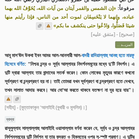
مرفوعاً:
«إن الشمس والقمر آيتان من آيات الله، يُخَوِّفُ الله بهما
عباده، وإنهما لا يَنْخَسِفَان لموت أحد من الناس، فإذا رأيتم منها
شيئا فَصَلُّوا، وَادْعُوا حتى ينكشف ما بكم»
] - [متفق عليه]
صحيح
[
المزيــد ...
আবূ মাস‘ঊদ উকবা ইবন আমর আল-আনসারী আল-
বাদরী রাদিয়াল্লাহু আনহু হতে মারফূ
হিসেবে বর্ণিত:
“নিশ্চয় চন্দ্র ও সুর্য্য আল্লাহর নিদর্শনসমূহের মধ্যে দু’টি নিদর্শন। এ
দুটি দ্বারা আল্লাহ তার বান্দাদের সতর্ক করেন। কোন লোকের মৃত্যুর কারণে কখনো
সূর্যগ্রহণ বা চন্দ্রগ্রহণ হয় না। তাই তোমরা যখন সূর্যগ্রহণ বা চন্দ্রগ্রহণ হতে দেখবে,
তখন সালাত আদায় করবে। আর দো‘আ করতে থাকবে যতক্ষণ না দূর হয়ে যায়”।
[সহীহ]
- [মুত্তাফাকুন ‘আলাইহি (বুখারী ও মুসলিম)।]
ব্যাখ্যা
রাসূলুল্লাহ সাল্লাল্লাহু আলাইহি ওয়াসাল্লাম বর্ণনা করেন যে, সূর্য্য ও চন্দ্র আল্লাহর
নির্দশনসমূহের দুটি নির্দশন যা তার কুদরত ও হিকমতের ওপর সু-স্পষ্ট প্রমাণ। এ দুটির