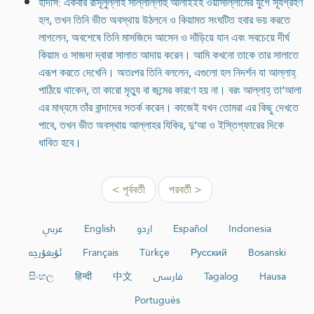
হাদীস: একবার রাসূলুল্লাহ সাল্লাল্লাহু আলাইইহ ওয়াসাল্লামের যুগে র্সূযগ্রহণ
হল, তখন তিনি ভীত অবস্থায় উঠলনে ও কিয়ামত সংঘটিত হবার ভয় করতে
লাগলেন, অবশেষে তিনি মাসজিদে আসেন ও দাঁড়িয়ে যান এবং সবচেয়ে দীর্ঘ
কিয়াম ও সাজদা দ্বারা সালাত আদায় করেন। আমি কখনো তাকে তার সালাতে
এরূপ করতে দেখেনি। অতঃপর তিনি বললেন, এগুলো হল নিদর্শন যা আল্লাহ্
পাঠিয়ে থাকেন, তা কারো মৃত্যু বা জন্মের কারণে হয় না। বরং আল্লাহ্ তা‘আলা
এর মাধ্যমে তাঁর বান্দাদের সতর্ক করেন। কাজেই যখন তোমরা এর কিছু দেখতে
পাবে, তখন ভীত অবস্থায় আল্লাহর যিকির, দু‘আ ও ইস্তিগ্ফারের দিকে
ধাবিত হবে।
< পূর্ববর্তী
পরবর্তী >
عربي
English
اردو
Español
Indonesia
ئۇيغۇرچە
Français
Türkçe
Русский
Bosanski
සිංහල
हिन्दी
中文
فارسی
Tagalog
Hausa
Português