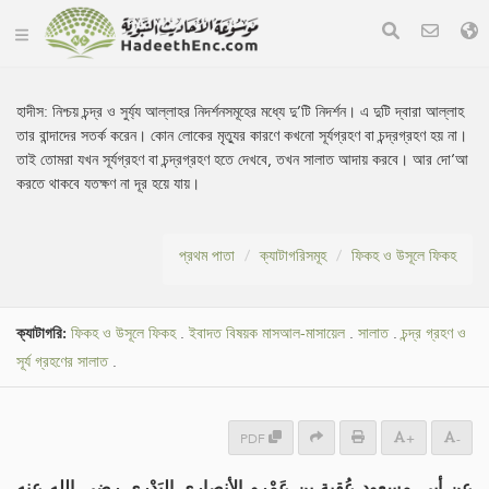
হাদীস:
নিশ্চয় চন্দ্র ও সুর্য্য আল্লাহর নিদর্শনসমূহের মধ্যে দু’টি নিদর্শন। এ দুটি দ্বারা আল্লাহ
তার বান্দাদের সতর্ক করেন। কোন লোকের মৃত্যুর কারণে কখনো সূর্যগ্রহণ বা চন্দ্রগ্রহণ হয় না।
তাই তোমরা যখন সূর্যগ্রহণ বা চন্দ্রগ্রহণ হতে দেখবে, তখন সালাত আদায় করবে। আর দো‘আ
করতে থাকবে যতক্ষণ না দূর হয়ে যায়।
প্রথম পাতা
ক্যাটাগরিসমূহ
ফিকহ ও উসূলে ফিকহ
ক্যাটাগরি:
ফিকহ ও উসূলে ফিকহ
.
ইবাদত বিষয়ক মাসআল-মাসায়েল
.
সালাত
.
চন্দ্র গ্রহণ ও
সূর্য গ্রহণের সালাত
.
PDF
+
-
عن أبي مسعود عُقبة بن عَمْرو الأنصاري البَدْري رضي الله عنه