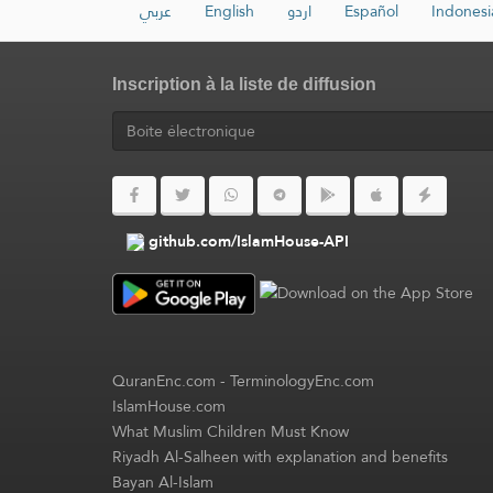
عربي
English
اردو
Español
Indonesi
Inscription à la liste de diffusion
github.com/IslamHouse-API
QuranEnc.com
-
TerminologyEnc.com
IslamHouse.com
What Muslim Children Must Know
Riyadh Al-Salheen with explanation and benefits
Bayan Al-Islam