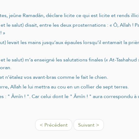
tes, jeûne Ramadân, déclare licite ce qui est licite et rends illici
 et le salut) disait, entre les deux prosternations : « Ô, Allah 
! »
ut) levait les mains jusqu’aux épaules lorsqu’il entamait la prière,
 et le salut) m’a enseigné les salutations finales (« At-Tashahud
Coran.
 n’étalez vos avant-bras comme le fait le chien.
, Allah le lui mettra au cou en un collier de sept terres.
tes : " Âmîn ! ". Car celui dont le " Âmîn ! " aura correspondu 
< Précédent
Suivant >