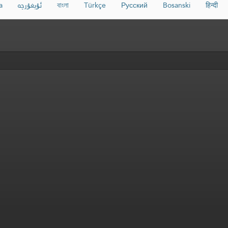
a
ئۇيغۇرچە
বাংলা
Türkçe
Русский
Bosanski
हिन्दी