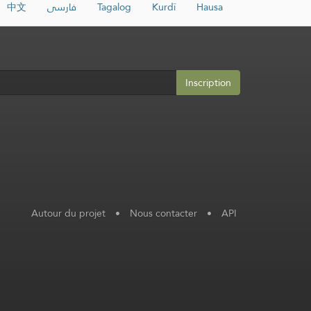
中文
فارسی
Tagalog
Kurdî
Hausa
Inscription
Autour du projet
•
Nous contacter
•
API