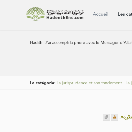
Accueil
Les ca
Hadith:
J'ai accompli la prière avec le Messager d'Allah 
La catégorie:
La jurisprudence et son fondement
.
La 
.
«دْرِه