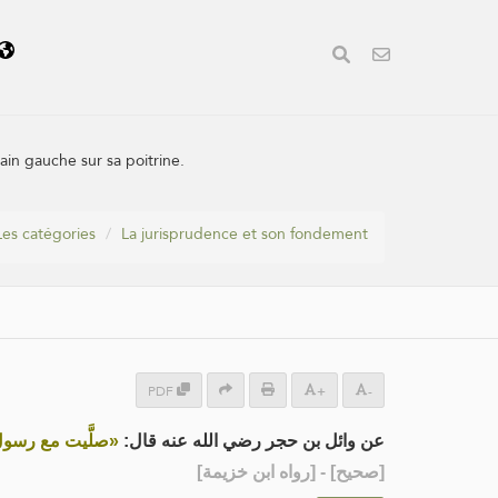
main gauche sur sa poitrine.
Les catégories
La jurisprudence et son fondement
PDF
+
-
عن وائل بن حجر رضي الله عنه قال:
صلَّيت مع رسول ا»
] - [رواه ابن خزيمة]
صحيح
[