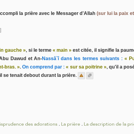
 accompli la prière avec le Messager d'Allah
(sur lui la paix et
]
ain gauche »
, si le terme
« main »
est citée, il signifie la pa
r Abu Dawud et An-
Nassâ`î dans les termes suivants :
« Pu
t-bras. »
.
On comprend par :
« sur sa poitrine »
, qu'il a p
il se tenait debout durant la prière.
risprudence des adorations
.
La prière
.
La description de la pr