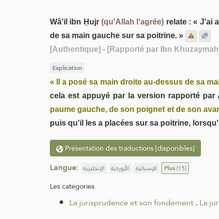
Wâ'il ibn Ḥujr
(qu'Allah l'agrée)
relate : « J'ai
de sa main gauche sur sa poitrine. »
[Authentique]
- [Rapporté par Ibn Khuzaymah
Explication
« Il a posé sa main droite au-dessus de sa m
cela est appuyé par la version rapporté pa
paume gauche, de son poignet et de son avan
puis qu'il les a placées sur sa poitrine, lorsqu'
Présentation des traductions [disponibles]
Langue:
الإنجليزية
الأوردية
الإسبانية
Plus
(15)
Les catégories
La jurisprudence et son fondement
.
La ju