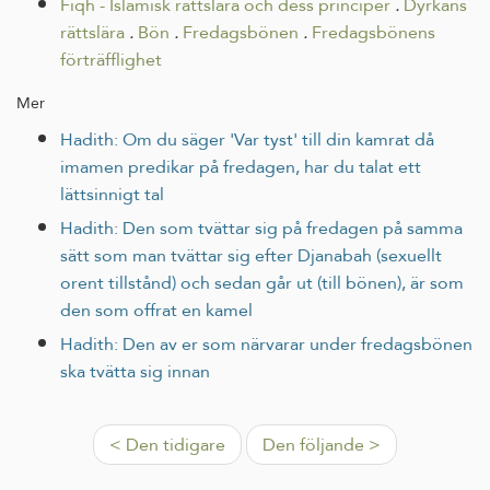
Fiqh - Islamisk rättslära och dess principer
.
Dyrkans
rättslära
.
Bön
.
Fredagsbönen
.
Fredagsbönens
förträfflighet
Mer
Hadith: Om du säger 'Var tyst' till din kamrat då
imamen predikar på fredagen, har du talat ett
lättsinnigt tal
Hadith: Den som tvättar sig på fredagen på samma
sätt som man tvättar sig efter Djanabah (sexuellt
orent tillstånd) och sedan går ut (till bönen), är som
den som offrat en kamel
Hadith: Den av er som närvarar under fredagsbönen
ska tvätta sig innan
< Den tidigare
Den följande >