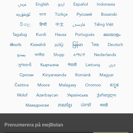
عربي
English
اردو
Español
Indonesia
ئۇيغۇرچە
বাংলা
Türkçe
Русский
Bosanski
සිංහල
हिन्दी
中文
فارسی
Tiếng Việt
Tagalog
Kurdî
Hausa
Português
മലയാളം
తెలుగు
Kiswahili
தமிழ்
မြန်မာ
ไทย
Deutsch
پښتو
অসমীয়া
Shqip
አማርኛ
Nederlands
ગુજરાતી
Кыргызча
नेपाली
Lietuvių
دری
Српски
Kinyarwanda
Română
Magyar
Čeština
Moore
Malagasy
Oromoo
ಕನ್ನಡ
Wolof
Azərbaycan
Українська
ქართული
Македонски
ភាសាខ្មែរ
ਪੰਜਾਬੀ
मराठी
Prenumerera på mejllistan