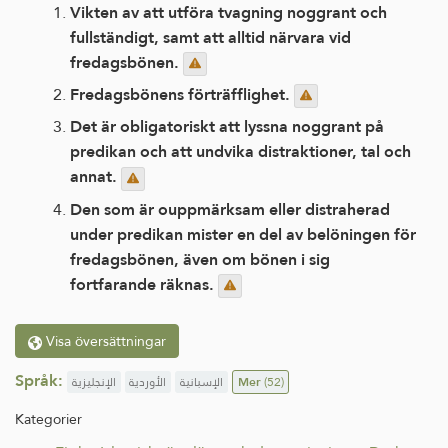
Vikten av att utföra tvagning noggrant och
fullständigt, samt att alltid närvara vid
fredagsbönen.
Fredagsbönens förträfflighet.
Det är obligatoriskt att lyssna noggrant på
predikan och att undvika distraktioner, tal och
annat.
Den som är ouppmärksam eller distraherad
under predikan mister en del av belöningen för
fredagsbönen, även om bönen i sig
fortfarande räknas.
Visa översättningar
Språk:
الإنجليزية
الأوردية
الإسبانية
Mer
(52)
Kategorier