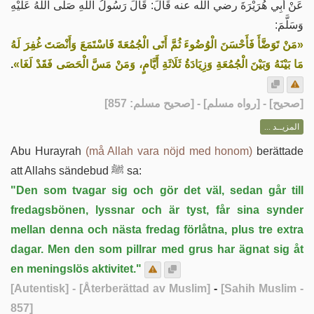
عَنْ أَبِي هُرَيْرَةَ رضي الله عنه قَالَ: قَالَ رَسُولُ اللهِ صَلَّى اللهُ عَلَيْهِ
وَسَلَّمَ:
«مَنْ تَوَضَّأَ فَأَحْسَنَ الْوُضُوءَ ثُمَّ أَتَى الْجُمُعَةَ فَاسْتَمَعَ وَأَنْصَتَ غُفِرَ لَهُ
.
مَا بَيْنَهُ وَبَيْنَ الْجُمُعَةِ وَزِيَادَةُ ثَلَاثَةِ أَيَّامٍ، وَمَنْ مَسَّ الْحَصَى فَقَدْ لَغَا»
] - [رواه مسلم] - [صحيح مسلم: 857]
صحيح
[
المزيــد ...
Abu Hurayrah
(må Allah vara nöjd med honom)
berättade
att Allahs sändebud ﷺ sa:
"Den som tvagar sig och gör det väl, sedan går till
fredagsbönen, lyssnar och är tyst, får sina synder
mellan denna och nästa fredag förlåtna, plus tre extra
dagar. Men den som pillrar med grus har ägnat sig åt
en meningslös aktivitet."
[Autentisk]
- [Återberättad av Muslim]
-
[Sahih Muslim -
857]