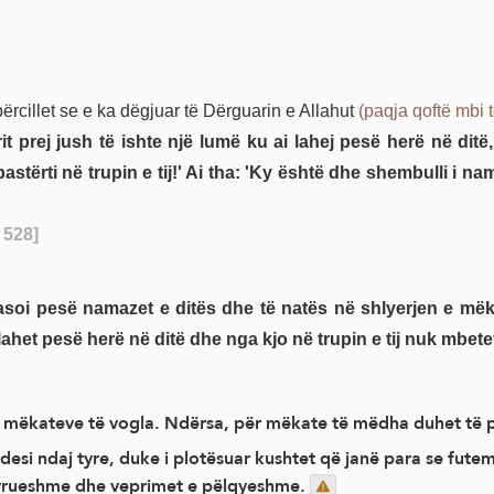
ërcillet se e ka dëgjuar të Dërguarin e Allahut
(paqja qoftë mbi t
 prej jush të ishte një lumë ku ai lahej pesë herë në ditë,
stërti në trupin e tij!' Ai tha: 'Ky është dhe shembulli i na
 528]
asoi pesë namazet e ditës dhe të natës në shlyerjen e më
 lahet pesë herë në ditë dhe nga kjo në trupin e tij nuk mbete
n e mëkateve të vogla. Ndërsa, për mëkate të mëdha duhet të
desi ndaj tyre, duke i plotësuar kushtet që janë para se fut
tyrueshme dhe veprimet e pëlqyeshme.