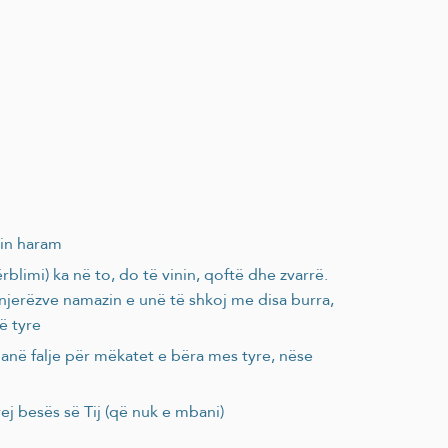
min haram
rblimi) ka në to, do të vinin, qoftë dhe zvarrë.
 njerëzve namazin e unë të shkoj me disa burra,
ë tyre
anë falje për mëkatet e bëra mes tyre, nëse
ej besës së Tij (që nuk e mbani)