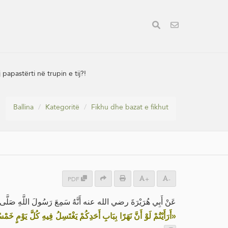
papastërti në trupin e tij?!
Ballina
Kategoritë
Fikhu dhe bazat e fikhut
PDF
+
-
عَنْ أَبِي هُرَيْرَةَ رضي الله عنه أَنَّهُ سَمِعَ رَسُولَ اللَّهِ صَلَّى ال:
أَرَأَيْتُمْ لَوْ أَنَّ نَهَرًا بِبَابِ أَحَدِكُمْ يَغْتَسِلُ فِيهِ كُلَّ يَوْمٍ خ»