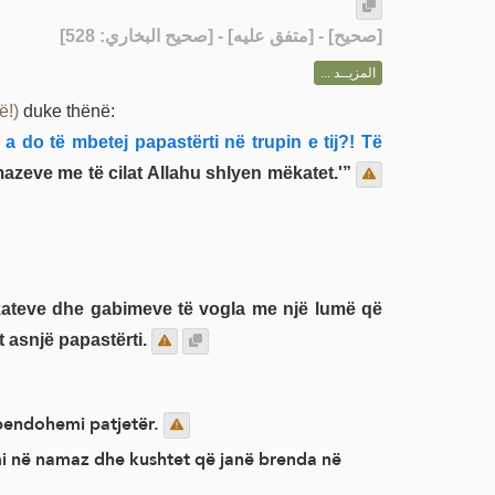
] - [متفق عليه] - [صحيح البخاري: 528]
صحيح
[
المزيــد ...
ë!)
duke thënë:
a do të mbetej papastërti në trupin e tij?! Të
mazeve me të cilat Allahu shlyen mëkatet.'”
kateve dhe gabimeve të vogla me një lumë që
t asnjë papastërti.
 pendohemi patjetër.
emi në namaz dhe kushtet që janë brenda në