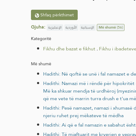
Shfaq përkthimet
Gjuha:
الإنجليزية
الأوردية
الإسبانية
Më shumë
(56)
Kategoritë
Fikhu dhe bazat e fikhut
.
Fikhu i ibadetev
Më shumë
Hadithi: Në qoftë se unë i fal namazet e de
Hadithi: Namazi më i rëndë për hipokritët ës
Më ka shkuar mendja të urdhëroj (myezinin)
që me vete të marrin turra drush e t'ua mës
Hadithi: Pesë namazet, namazi i xhumasë d
njeriu ruhet prej mëkateve të mëdha
Hadithi: Ai që e fal namazin e sabahut ësht
Hadithi: Të mjaftuarit me kryerjen e vepr