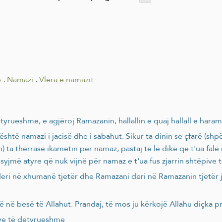
e
.
Namazi
.
Vlera e namazit
tyrueshme, e agjëroj Ramazanin, hallallin e quaj hallall e hara
htë namazi i jacisë dhe i sabahut. Sikur ta dinin se çfarë (shpë
 ta thërrasë ikametin për namaz, pastaj të lë dikë që t'ua falë
yjmë atyre që nuk vijnë për namaz e t'ua fus zjarrin shtëpive t
eri në xhumanë tjetër dhe Ramazani deri në Ramazanin tjetër j
ë në besë të Allahut. Prandaj, të mos ju kërkojë Allahu diçka pr
ave të detyrueshme