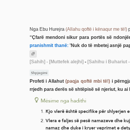
Nga Ebu Hurejra
(Allahu qoftë i kënaqur me të!)
p
“Çfarë mendoni sikur para portës së ndonjërit
pranishmit thanë:
'Nuk do të mbetej asnjë papa
[Sahih]
- [Muttefek alejhi]
-
[Sahihu i Buhariut -
Shpjegimi
Profeti i Allahut
(paqja qoftë mbi të!)
i përngj
rrjedh para derës së shtëpisë së njeriut, ku ai
Mësime nga hadithi
Kjo vlerë është specifike për shlyerje
Vlera e faljes së pesë namazeve dhe kuj
namaz dhe duke i kryer veprimet e de