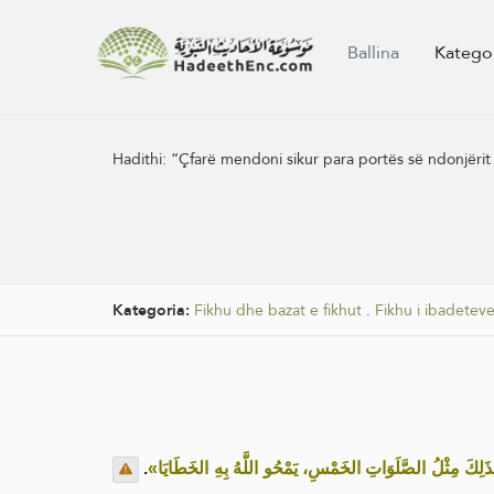
Ballina
Katego
Hadithi:
“Çfarë mendoni sikur para portës së ndonjërit p
Kategoria:
Fikhu dhe bazat e fikhut
.
Fikhu i ibadetev
.
«َلِكَ مِثْلُ الصَّلَوَاتِ الخَمْسِ، يَمْحُو اللَّهُ بِهِ الخَطَايَا