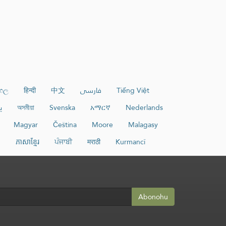
ංහල
हिन्दी
中文
فارسی
Tiếng Việt
پ
অসমীয়া
Svenska
አማርኛ
Nederlands
Magyar
Čeština
Moore
Malagasy
и
ភាសាខ្មែរ
ਪੰਜਾਬੀ
मराठी
Kurmancî
Abonohu