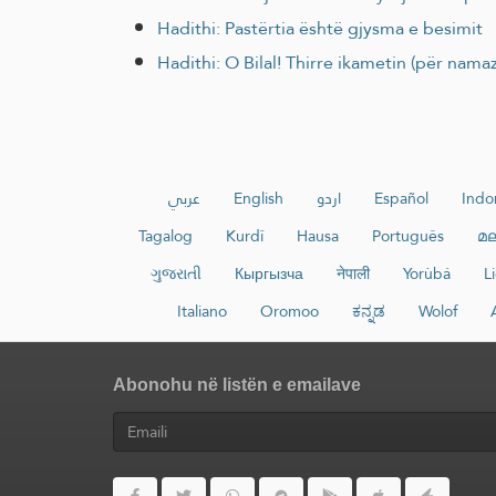
Hadithi: Pastërtia është gjysma e besimit
Hadithi: O Bilal! Thirre ikametin (për nam
عربي
English
اردو
Español
Indo
Tagalog
Kurdî
Hausa
Português
മ
ગુજરાતી
Кыргызча
नेपाली
Yorùbá
L
Italiano
Oromoo
ಕನ್ನಡ
Wolof
Abonohu në listën e emailave