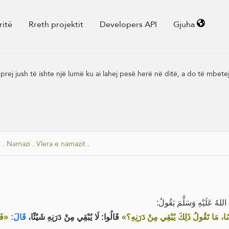
ritë
Rreth projektit
Developers API
Gjuha
rej jush të ishte një lumë ku ai lahej pesë herë në ditë, a do të mbetej 
e
.
Namazi
.
Vlera e namazit
.
لهُ عَلَيْهِ وَسَلَّمَ يَقُولُ
«َمْسًا، مَا تَقُولُ ذَلِكَ يُبْقِي مِنْ دَرَنِهِ؟
قَالُوا: لَا يُبْقِي مِنْ دَرَنِهِ شَيْئًا،
قَالَ:
فَذ»