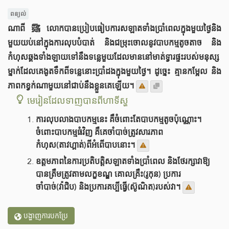
ពន្យល់
ណាពី ﷺ លោកបានប្រៀបធៀបការសឡាតទាំងប្រាំពេលក្នុងមួយថ្ងៃនិង
មួយយប់នៅក្នុងការលុបបំបាត់ និងជម្រុះចោលនូវបាបកម្មតូចតាច និង
កំហុសឆ្គងទាំងឡាយទៅនឹងទន្លេមួយដែលមាននៅមាត់ទ្វារផ្ទះរបស់មនុស្ស
ម្នាក់ដែលគេងូតទឹកពីទន្លេនោះប្រាំដងក្នុងមួយថ្ងៃ។ ដូច្នេះ គ្មានកម្អែល និង
ភាពកខ្វក់ណាមួយនៅជាប់នឹងខ្លួនគេឡើយ។
មេរៀនដែលទាញបានពីហាទីស្ហ
ការលុបលាងបាបកម្មនេះ គឺចំពោះតែបាបកម្មតូចប៉ុណ្ណោះ។
ចំពោះបាបកម្មធំវិញ គឺគេចាំបាច់ត្រូវសារភាព
កំហុស(តាវហ្ពាត់)ពីអំពើបាបនោះ។
ឧត្តមភាពនៃការប្រតិបត្តិសឡាតទាំងប្រាំពេល និងថែរក្សាវាឱ្យ
បានត្រឹមត្រូវតាមលក្ខខណ្ឌ គោលគ្រឹះ(រូកុន) ប្រការ
ចាំបាច់(វ៉ាជិប) និងប្រការគប្បីធ្វើ(ស៊ូណិត)របស់វា។
បង្ហាញការបកប្រែ