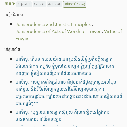
ភាសា:
الإنجليزية
الأوردية
الإسبانية
បន្ថែមទៀត
(56)
បញ្ជីទាំងអស់
Jurisprudence and Juristic Principles
.
Jurisprudence of Acts of Worship
.
Prayer
.
Virtue of
Prayer
បន្ថែមទៀត
ហាទីស្ហ: តើលោកយល់យ៉ាងណា ប្រសិនបើខ្ញុំប្រតិបត្តិសឡាត
ដែលគេដាក់កាតព្វកិច្ច ខ្ញុំបួសខែរ៉ម៉ាហ្ទន ខ្ញុំប្រព្រឹត្តនូវអ្វីដែលគេ
អនុញ្ញាត ខ្ញុំចៀសវាងពីប្រការដែលគេហាមឃាត់
ហាទីស្ហ: “សឡាតទាំងប្រាំពេល ពីជុមអាត់(ថ្ងៃសុក្រ)មួយទៅជុម
អាត់មួយ និងពីខែរ៉ម៉ាហ្ទនមួយទៅខែរ៉ម៉ាហ្ទនមួយទៀត វា
ជម្រុះចោលនូវបាបកម្មដែលនៅចន្លោះនោះ ដរាបណាគេជៀសវាងពី
បាបកម្មធំៗ”។
ហាទីស្ហ: “បុគ្គលណាសឡាតស៊ូពុស គឺរូបគេស្ថិតនៅក្នុងការ
ធានា(ការការពារ)ពីអល់ឡោះ