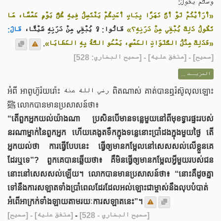
وَسَلَّمَ يَقُولُ:
«أَرَأَيْتُمْ لَوْ أَنَّ نَهَرًا بِبَابِ أَحَدِكُمْ يَغْتَسِلُ فِيهِ كُلَّ يَوْمٍ خَمْسًا، مَا
تَقُولُ ذَلِكَ يُبْقِي مِنْ دَرَنِهِ؟»
قَالُوا: لَا يُبْقِي مِنْ دَرَنِهِ شَيْئًا،
قَالَ:
.
«فَذَلِكَ مِثْلُ الصَّلَوَاتِ الخَمْسِ، يَمْحُو اللَّهُ بِهِ الخَطَايَا»
] - [متفق عليه] - [صحيح البخاري: 528]
صحيح
[
المزيــد ...
អំពី អាពូហ៊ូរ៉យរ៉ោះ رضي الله عنه ពិតណាស់ គាត់បានឮរ៉ស៊ូលុលឡោះ
ﷺ លោកបានមានប្រសាសន៍ថា៖
“តើពួកអ្នកយល់យ៉ាងណា ប្រសិនបើមានទន្លេមួយនៅពីមុខទ្វារផ្ទះរបស់
នរណាម្នាក់នៃពួកអ្នក ហើយគេងូតទឹកក្នុងទន្លេនោះប្រាំដងក្នុងមួយថ្ងៃ តើ
អ្នកយល់ថា ការធ្វើបែបនេះ ធ្វើឲ្យមានកម្អែលនៅសេសសល់លើខ្លួនគេ
ដែរឬទេ”? ពួកគេបានឆ្លើយថា៖ គឺមិនធ្វើឲ្យមានកម្អែលអ្វីមួយរបស់ជន
នោះនៅសេសសល់ឡើយ។ លោកបានមានប្រសាសន៍ថា៖ “នោះគឺដូចគ្នា
ទៅនឹងការសឡាតទាំងប្រាំពេលដែរដែលអល់ឡោះជាម្ចាស់នឹងលុបបំបាត់
អំពើអាក្រក់ទាំងឡាយតាមរយៈការសឡាតនេះ”។
[صحيح]
- [متفق عليه]
-
[صحيح البخاري - 528]