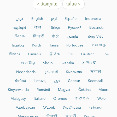
< ថយក្រោយ
ទៅមុខ >
عربي
English
اردو
Español
Indonesia
ئۇيغۇرچە
বাংলা
Türkçe
Русский
Bosanski
සිංහල
हिन्दी
中文
فارسی
Tiếng Việt
Tagalog
Kurdî
Hausa
Português
മലയാളം
తెలుగు
Kiswahili
မြန်မာ
ไทย
Deutsch
پښتو
অসমীয়া
Shqip
Svenska
አማርኛ
Nederlands
ગુજરાતી
Кыргызча
नेपाली
Yorùbá
Lietuvių
دری
Српски
Soomaali
Kinyarwanda
Română
Magyar
Čeština
Moore
Malagasy
Italiano
Oromoo
ಕನ್ನಡ
Wolof
Azərbaycan
O‘zbek
Українська
ქართული
Македонски
ਪੰਜਾਬੀ
मराठी
Kurmancî