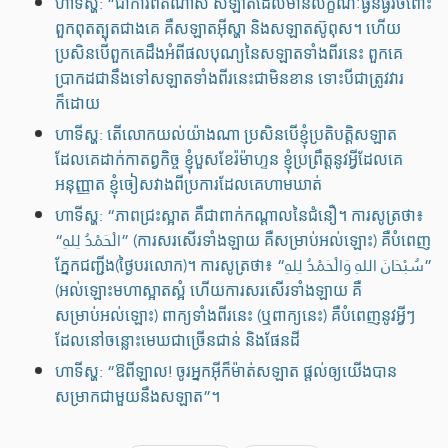
ហាទីស្ហ: “ជាការពិតណាស់ សឡាតដែលមានលក្ខណៈធ្ងន់ធ្ងរចំពោះ
ពួកពុតត្បុតជាងគេ គឺសឡាតអ៊ីស្ហា និងសឡាតស៊ូពុស។ ហើយ
ប្រសិនបើពួកគេដឹងអំពីផលបុណ្យនៃសឡាតទាំងពីរនេះ ពួកគេ
ប្រាកដជានឹងទៅសឡាតទាំងពីរនេះជាមិនខាន ទោះបីជាត្រូវវារ
ក៏ដោយ
ហាទីស្ហ: តើលោកយល់យ៉ាងណា ប្រសិនបើខ្ញុំប្រតិបត្តិសឡាត
ដែលគេដាក់កាតព្វកិច្ច ខ្ញុំបួសខែរ៉ម៉ាហ្ទន ខ្ញុំប្រព្រឹត្តនូវអ្វីដែលគេ
អនុញ្ញាត ខ្ញុំចៀសវាងពីប្រការដែលគេហាមឃាត់
ហាទីស្ហ: “ភាពជ្រះស្អាត គឺជាពាក់កណ្តាលនៃជំនឿ។ ការសូត្រថា៖
“الْحَمْدُ لِلهِ” (ការសរសើរទាំងឡាយ គឺសម្រាប់អល់ឡោះ) គឺបំពេញ
ភ្នែកជញ្ជីង(ថ្ងៃបរលោក)។ ការសូត្រថា៖ “سُبْحَانَ اللهِ وَالْحَمْدُ لِلهِ”
(អល់ឡោះមហាស្អាតស្អំ ហើយការសរសើរទាំងឡាយ គឺ
សម្រាប់អល់ឡោះ) ពាក្យទាំងពីរនេះ (ឬពាក្យនេះ) គឺបំពេញនូវអ្វីៗ
ដែលនៅចន្លោះមេឃជាច្រើនជាន់ និងផែនដី
ហាទីស្ហ: “ឱពីឡាល! ចូរអ្នកអ៊ីក៏ម៉ាត់សឡាត ផ្តល់ឲ្យយើងបាន
សម្រាកជាមួយនឹងសឡាត”។