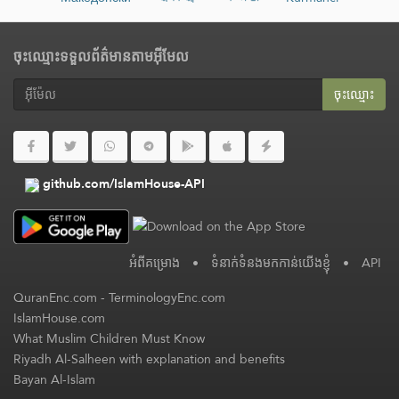
ចុះឈ្មោះទទួលព័ត៌មានតាមអ៊ីមែល
ចុះ​ឈ្មោះ
github.com/IslamHouse-API
អំពី​គម្រោង
•
ទំនាក់ទំនងមកកាន់យើងខ្ញុំ
•
API
QuranEnc.com
-
TerminologyEnc.com
IslamHouse.com
What Muslim Children Must Know
Riyadh Al-Salheen with explanation and benefits
Bayan Al-Islam