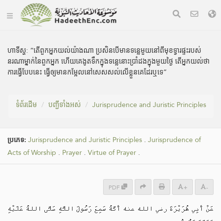
ហាទីស្ហ:
“តើពួកអ្នកយល់យ៉ាងណា ប្រសិនបើមានទន្លេមួយនៅពីមុខទ្វារផ្ទះរបស់
នរណាម្នាក់នៃពួកអ្នក ហើយគេងូតទឹកក្នុងទន្លេនោះប្រាំដងក្នុងមួយថ្ងៃ តើអ្នកយល់ថា
ការធ្វើបែបនេះ ធ្វើឲ្យមានកម្អែលនៅសេសសល់លើខ្លួនគេដែរឬទេ”
ទំព័រ​ដេីម
បញ្ជីទាំងអស់
Jurisprudence and Juristic Principles
ប្រភេទ:
Jurisprudence and Juristic Principles
.
Jurisprudence of
Acts of Worship
.
Prayer
.
Virtue of Prayer
.
PDF
+
-
عَنْ أَبِي هُرَيْرَةَ رضي الله عنه أَنَّهُ سَمِعَ رَسُولَ اللَّهِ صَلَّى اللهُ عَلَيْهِ