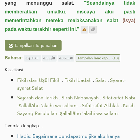
yang menunggu salat,
"Seandainya tidak
memberatkan umatku, niscaya aku pasti
memerintahkan mereka melaksanakan salat
(Isya)
pada waktu terakhir seperti ini."
Tampilkan Terjemahan
Bahasa:
الإنجليزية
الأوردية
الإسبانية
Tampilan lengkap...
(18)
Klasifikasi
Fikih dan Uṣūl Fikih
.
Fikih Ibadah
.
Salat
.
Syarat-
syarat Salat
Sejarah dan Tarikh
.
Sirah Nabawiyah
.
Sifat-sifat Nabi
-ṣallallāhu 'alaihi wa sallam-
.
Sifat-sifat Akhlak
.
Kasih
Sayang Rasulullah -ṣallallāhu 'alaihi wa sallam-
Tampilan lengkap...
Hadis: Bagaimana pendapatmu jika aku hanya