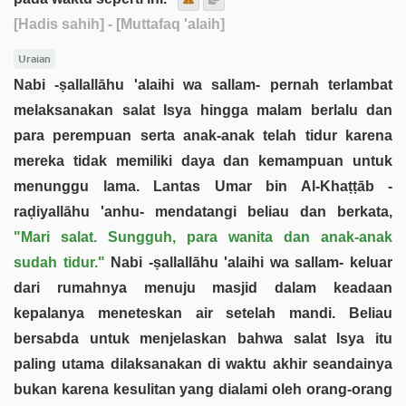
[Hadis sahih]
- [Muttafaq 'alaih]
Uraian
Nabi -ṣallallāhu 'alaihi wa sallam- pernah terlambat
melaksanakan salat Isya hingga malam berlalu dan
para perempuan serta anak-anak telah tidur karena
mereka tidak memiliki daya dan kemampuan untuk
menunggu lama. Lantas Umar bin Al-Khaṭṭāb -
raḍiyallāhu 'anhu- mendatangi beliau dan berkata,
"Mari salat. Sungguh, para wanita dan anak-anak
sudah tidur."
Nabi -ṣallallāhu 'alaihi wa sallam- keluar
dari rumahnya menuju masjid dalam keadaan
kepalanya meneteskan air setelah mandi. Beliau
bersabda untuk menjelaskan bahwa salat Isya itu
paling utama dilaksanakan di waktu akhir seandainya
bukan karena kesulitan yang dialami oleh orang-orang