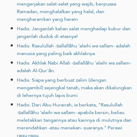
mengerjakan salat-salat yang wajib, berpuasa
Ramadan, menghalalkan yang halal, dan
mengharamkan yang haram
Hadis: Janganlah kalian salat menghadap kubur dan
janganlah duduk di atasnya!
Hadis: Rasulullah -ṣallallāhu 'alaihi wa sallam- adalah
manusia yang paling baik akhlaknya.
Hadis: Akhlak Nabi Allah -ṣallallāhu 'alaihi wa sallam-
adalah Al-Qur`ān.
Hadis: Siapa yang berbuat zalim (dengan
mengambil) sejengkal tanah, maka akan dikalungkan
di lehernya tujuh lapis bumi
Hadis: Dari Abu Hurairah, ia berkata, "Rasulullah
-ṣallallāhu 'alaihi wa sallam- apabila bersin, beliau
meletakkan tangannya atau kainnya di mulutnya dan
merendahkan -atau menekan- suaranya." Perawi
ragu-ragu.