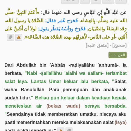
عن عَبْد اللَّهِ بْنِ عَبَّاسٍ رضي الله عنهما قال:
«أّعْتَمَ النَبِيُّ -صلَّى
الله عليه وسلَّم- بِالعِشَاء،
فَخَرَج عُمَر فقال:
الصَّلاةَ يا رسول الله،
رَقَد النِسَاءُ والصِّبيَان.
فَخَرَجَ ورَأسُهُ يَقطُر يقول:
لَولاَ أن أَشُقَّ عَلَى
.
أُمَّتِي -أو على النَّاس- لَأَمَرتُهُم بهذه الصَّلاة هذه السَّاعَة»
] - [متفق عليه]
صحيح
[
المزيــد ...
Dari Abdullah bin 'Abbās -raḍiyallāhu 'anhumā-, ia
berkata,
"Nabi -ṣallallāhu 'alaihi wa sallam- terlambat
salat Isya. Lantas Umar keluar lalu berkata, "
Salat,
wahai Rasulullah. Para perempuan dan anak-anak
sudah tidur.
" Beliau pun keluar dalam keadaan kepala
meneteskan air
(bekas wudu)
seraya bersabda,
"
Seandainya tidak memberatkan umatku, niscaya aku
pasti memerintahkan mereka melaksanakan salat
(Isya)
pada waktu seperti ini."