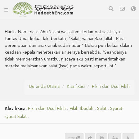
Hadis:
Nabi -ṣallallāhu 'alaihi wa sallam- terlambat salat Isya.
Lantas Umar keluar lalu berkata, "Salat, wahai Rasulullah. Para
perempuan dan anak-anak sudah tidur." Beliau pun keluar dalam
keadaan kepala meneteskan air seraya bersabda, "Seandainya
tidak memberatkan umatku, niscaya aku pasti memerintahkan
mereka melaksanakan salat (Isya) pada waktu seperti ini."
Beranda Utama
Klasifikasi
Fikih dan Uṣūl Fikih
Klasifikasi:
Fikih dan Uṣūl Fikih
.
Fikih Ibadah
.
Salat
.
Syarat-
syarat Salat
.
PDF
+
-