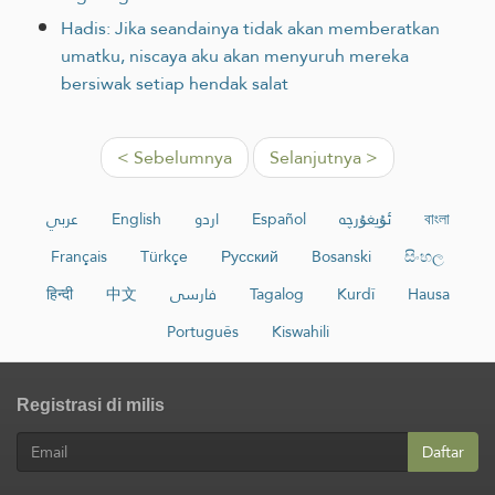
Hadis: Jika seandainya tidak akan memberatkan
umatku, niscaya aku akan menyuruh mereka
bersiwak setiap hendak salat
< Sebelumnya
Selanjutnya >
عربي
English
اردو
Español
ئۇيغۇرچە
বাংলা
Français
Türkçe
Русский
Bosanski
සිංහල
हिन्दी
中文
فارسی
Tagalog
Kurdî
Hausa
Português
Kiswahili
Registrasi di milis
Daftar