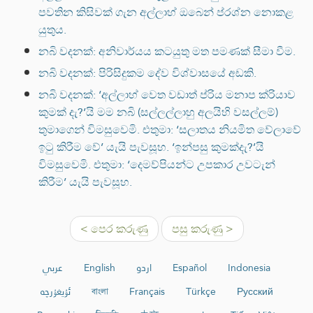
පවතින කිසිවක් ගැන අල්ලාහ් ඔබෙන් ප්රශ්න නොකළ
යුතුය.
නබි වදනක්: අනිවාර්යය කටයුතු මත පමණක් සීමා වීම.
නබි වදනක්: පිරිසිදුකම දේව විශ්වාසයේ අඩකි.
නබි වදනක්: ‘අල්ලාහ් වෙත වඩාත් ප්රිය මනාප ක්රියාව
කුමක් දැ?’යි මම නබි (සල්ලල්ලාහු අලයිහි වසල්ලම්)
තුමාගෙන් විමසුවෙමි. එතුමා: ‘සලාතය නියමිත වේලාවේ
ඉටු කිරීම වේ’ යැයි පැවසූහ. ‘ඉන්පසු කුමක්දැ?’යි
විමසුවෙමි. එතුමා: ‘දෙමව්පියන්ට උපකාර උවටැන්
කිරීම’ යැයි පැවසූහ.
< පෙර කරුණු
පසු කරුණු >
عربي
English
اردو
Español
Indonesia
ئۇيغۇرچە
বাংলা
Français
Türkçe
Русский