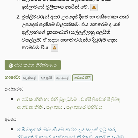
ඉස්ලාමයේ මූලිකාංග අතරින් වේ.
මුස්ලිම්වරුන් අතර උපදෙස් දීමේ හා එකිනෙකා අතර
උපදෙස් පැතීමේ වැදගත්කම. එය කෙතරම් ද යත්
අල්ලාහ්ගේ දූතයාණන් (සල්ලල්ලාහු අලයිහි
වසල්ලම්) ඒ සඳහා සහාබාවරුන්ට දිවුරුම් දෙන
තරමටම විය.
අර්ථ කථන නිරීක්ෂණය
භාෂාව:
الإنجليزية
الأوردية
الإسبانية
අමතර
(57)
සංස්කරණ
ආගමික නීති හා එහි මූලධර්ම
.
වත්පිළිවෙත් පිළිබඳ
ආගමික නීති
.
සලාතය
.
සලාතයේ මහිමය
අමතර
නබි වදනක්: මම නියම කරන ලද සලාත් ඉටු කර,
රමළාන් මාසයේ උපවාසයේ නිරත වී, අනුමත දෑ මම