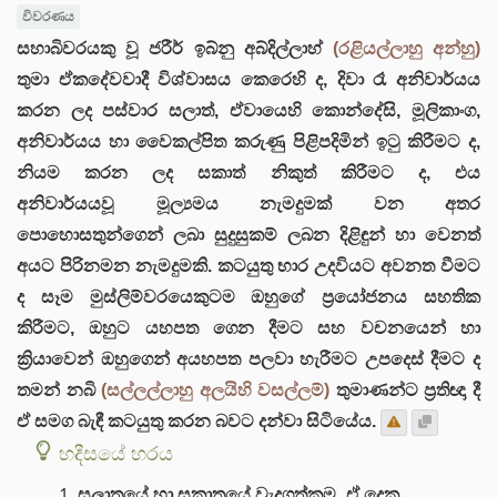
විවරණය
සහාබිවරයකු වූ ජරීර් ඉබ්නු අබ්දිල්ලාහ්
(රළියල්ලාහු අන්හු)
තුමා ඒකදේවවාදී විශ්වාසය කෙරෙහි ද, දිවා රෑ අනිවාර්යය
කරන ලද පස්වාර සලාත්, ඒවායෙහි කොන්දේසි, මූලිකාංග,
අනිවාර්යය හා වෛකල්පිත කරුණු පිළිපදිමින් ඉටු කිරීමට ද,
නියම කරන ලද සකාත් නිකුත් කිරීමට ද, එය
අනිවාර්යයවූ මූල්‍යමය නැමදුමක් වන අතර
පොහොසතුන්ගෙන් ලබා සුදුසුකම් ලබන දිළිඳුන් හා වෙනත්
අයට පිරිනමන නැමදුමකි. කටයුතු භාර උදවියට අවනත වීමට
ද සෑම මුස්ලිම්වරයෙකුටම ඔහුගේ ප්‍රයෝජනය සහතික
කිරීමට, ඔහුට යහපත ගෙන දීමට සහ වචනයෙන් හා
ක්‍රියාවෙන් ඔහුගෙන් අයහපත පලවා හැරීමට උපදෙස් දීමට ද
තමන් නබි
(සල්ලල්ලාහු අලයිහි වසල්ලම්)
තුමාණන්ට ප්‍රතිඥා දී
ඒ සමග බැඳී කටයුතු කරන බවට දන්වා සිටියේය.
හදීසයේ හරය
සලාතයේ හා සකාතයේ වැදගත්කම, ඒ දෙක