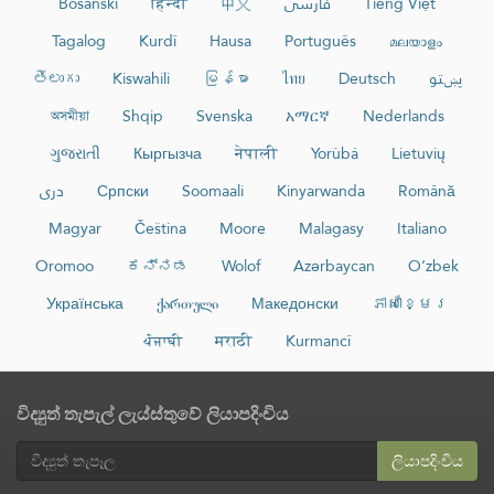
Bosanski
हिन्दी
中文
فارسی
Tiếng Việt
Tagalog
Kurdî
Hausa
Português
മലയാളം
తెలుగు
Kiswahili
မြန်မာ
ไทย
Deutsch
پښتو
অসমীয়া
Shqip
Svenska
አማርኛ
Nederlands
ગુજરાતી
Кыргызча
नेपाली
Yorùbá
Lietuvių
دری
Српски
Soomaali
Kinyarwanda
Română
Magyar
Čeština
Moore
Malagasy
Italiano
Oromoo
ಕನ್ನಡ
Wolof
Azərbaycan
O‘zbek
Українська
ქართული
Македонски
ភាសាខ្មែរ
ਪੰਜਾਬੀ
मराठी
Kurmancî
විද්‍යුත් තැපැල් ලැය්ස්තුවේ ලියාපදිංචිය
ලියාපදිංචිය