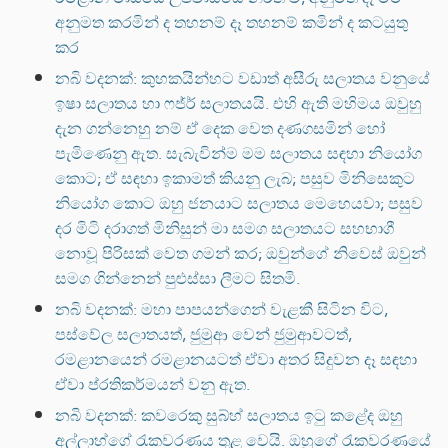
අනුමත කරමින් ද තහනම් දෑ තහනම් කමින් ද කටයුතු
කර
නබි වදනක්: කුහකයින්හට වඩාත් අසීරු සලාතය වනුයේ
ඉෂා සලාතය හා ෆජ්ර් සලාතයයි. එහි ඇති මහිමය ඔවුහු
දැන ගන්නෙහු නම් ඒ දෙක වෙත දණගසමින් හෝ
පැමිණෙනු ඇත. සැබැවින්ම මම සලාතය සඳහා නියෝග
කොට; ඒ සඳහා ඉකාමත් කියනු ලැබ; පසුව මිනිසෙකුට
නියෝග කොට ඔහු ජනයාට සලාතය මෙහෙයවා; පසුව
දර මිටි දරාගත් මිනිසුන් මා සමග සලාතයට සහභාගී
නොවූ පිරිසක් වෙත ගමන් කර; ඔවුන්ගේ නිවෙස් ඔවුන්
සමග ගින්නෙන් පුළුස්සා ලීමට සිතමි.
නබි වදනක්: මහා පාපයන්ගෙන් වැළකී සිටින විට,
පස්වේල සලාතයත්, ජුමුආ වෙන් ජුමුආවටත්,
රමළානයෙන් රමළානයටත් ඒවා අතර සිදුවන දෑ සඳහා
ඒවා ප්රතිකර්මයන් වනු ඇත.
නබි වදනක්: කවරෙකු සුබ්හ් සලාතය ඉටු කළේද ඔහු
අල්ලාහ්ගේ රැකවරණය තුළ වෙයි. ඔහුගේ රැකවරණයේ