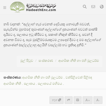
නබි වදනක්:
“අල්ලාහ් හැර වෙනත් දෙවියකු නොමැති බවටත්,
සැබැවින්ම මුහම්මද් තුමාණන් අල්ලාහ්ගේ දූතයාණන් බවටත් සාක්ෂි
දැරීමට ද, සලාතය ඉටු කිරීමට ද, සකාත් නිකුත් කිරීමට ද, සවන් දී
අවනත වීමට ද, සෑම මුස්ලිම්වරයකුටම උපදෙස් දීමට ද මම අල්ලාහ්ගේ
දූතයාණන් (සල්ලල්ලාහු අලයිහි වසල්ලම්) හට ප්‍රතිඥා දුනිමි.”
මුල් පිටුව
සංස්කරණ
ආගමික නීති හා එහි මූලධර්ම
සංස්කරණය:
ආගමික නීති හා එහි මූලධර්ම
.
වත්පිළිවෙත් පිළිබඳ
ආගමික නීති
.
සලාතය
.
සලාතයේ මහිමය
.
PDF
+
-