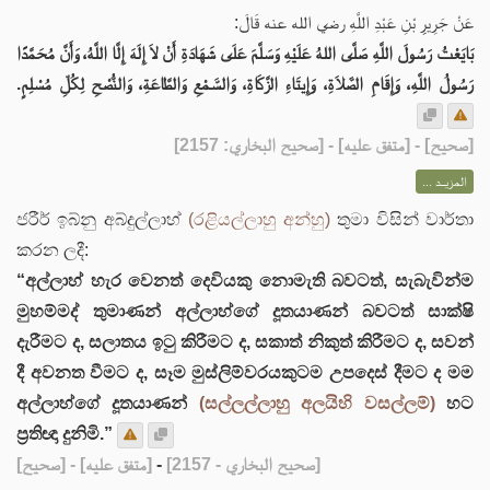
عَنْ جَرِيرِِ بْنِ عَبْدِ اللَّهِ رضي الله عنه قَالَ:
بَايَعْتُ رَسُولَ اللَّهِ صَلَّى اللهُ عَلَيْهِ وَسَلَّمَ عَلَى شَهَادَةِ أَنْ لاَ إِلَهَ إِلَّا اللَّهُ، وَأَنَّ مُحَمَّدًا
رَسُولُ اللَّهِ، وَإِقَامِ الصَّلاَةِ، وَإِيتَاءِ الزَّكَاةِ، وَالسَّمْعِ وَالطَّاعَةِ، وَالنُّصْحِ لِكُلِّ مُسْلِمٍ.
] - [متفق عليه] - [صحيح البخاري: 2157]
صحيح
[
المزيــد ...
ජරීර් ඉබ්නු අබ්දුල්ලාහ්
(රළියල්ලාහු අන්හු)
තුමා විසින් වාර්තා
කරන ලදී:
“අල්ලාහ් හැර වෙනත් දෙවියකු නොමැති බවටත්, සැබැවින්ම
මුහම්මද් තුමාණන් අල්ලාහ්ගේ දූතයාණන් බවටත් සාක්ෂි
දැරීමට ද, සලාතය ඉටු කිරීමට ද, සකාත් නිකුත් කිරීමට ද, සවන්
දී අවනත වීමට ද, සෑම මුස්ලිම්වරයකුටම උපදෙස් දීමට ද මම
අල්ලාහ්ගේ දූතයාණන්
(සල්ලල්ලාහු අලයිහි වසල්ලම්)
හට
ප්‍රතිඥා දුනිමි.”
[صحيح]
- [متفق عليه]
-
[صحيح البخاري - 2157]