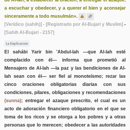
a escuchar y obedecer, y a querer el bien y aconsejar
sinceramente a todo musulmán»
.
[Verídico (sahih)]
- [Registrado por Al-Bujari y Muslim]
-
[Sahih Al-Bujari - 2157]
La Explicación
El sahábi Yarir bin 'Abdul-lah —que Al-lah esté
complacido con él— informa que prometió al
Mensajero de Al-lah —la paz y las bendiciones de Al-
lah sean con él— ser fiel al monoteísmo; rezar las
cinco oraciones obligatorias diarias con sus
condiciones, pilares, obligaciones y recomendaciones
(sunna)
; entregar el azaque prescrito, el cual es un
acto de adoración financiero obligatorio en el que se
toma de los ricos y se otorga a los pobres y a otras
personas que lo merecen; obedecer a las autoridades