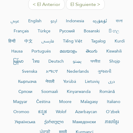
< El Anterior
El Siguiente >
عربي
English
اردو
Indonesia
ئۇيغۇرچە
বাংলা
Français
Türkçe
Русский
Bosanski
සිංහල
हिन्दी
中文
فارسی
Tiếng Việt
Tagalog
Kurdî
Hausa
Português
മലയാളം
తెలుగు
Kiswahili
မြန်မာ
ไทย
Deutsch
پښتو
অসমীয়া
Shqip
Svenska
አማርኛ
Nederlands
ગુજરાતી
Кыргызча
नेपाली
Yorùbá
Lietuvių
دری
Српски
Soomaali
Kinyarwanda
Română
Magyar
Čeština
Moore
Malagasy
Italiano
Oromoo
ಕನ್ನಡ
Wolof
Azərbaycan
O‘zbek
Українська
ქართული
Македонски
ភាសាខ្មែរ
ਪੰਜਾਬੀ
मराठी
Kurmancî