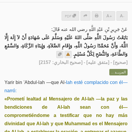
PDF
+
-
عَنْ جَرِيرِِ بْنِ عَبْدِ اللَّهِ رضي الله عنه قَالَ:
بَايَعْتُ رَسُولَ اللَّهِ صَلَّى اللهُ عَلَيْهِ وَسَلَّمَ عَلَى شَهَادَةِ أَنْ لاَ إِلَهَ إِلَّا
اللَّهُ، وَأَنَّ مُحَمَّدًا رَسُولُ اللَّهِ، وَإِقَامِ الصَّلاَةِ، وَإِيتَاءِ الزَّكَاةِ، وَالسَّمْعِ
وَالطَّاعَةِ، وَالنُّصْحِ لِكُلِّ مُسْلِمٍ.
] - [متفق عليه] - [صحيح البخاري: 2157]
صحيح
[
المزيــد ...
Yarir bin 'Abdul-lah —que Al-
lah esté complacido con él—
narró:
«Prometí lealtad al Mensajero de Al-lah —la paz y las
bendiciones de Al-lah sean con él—
comprometiéndome a testificar que no hay más
divinidad que Al-lah y que Muhammad es el Mensajero
de Al-lah, a establecer la oración, a entregar el azaque,