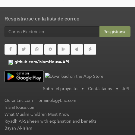
Resgistrarse en la lista de correo
Resgistrarse
github.com/IslamHouse-API
Sobre el proyecto
•
Contáctanos
•
API
QuranEnc.com
-
TerminologyEnc.com
IslamHouse.com
What Muslim Children Must Know
Riyadh Al-Salheen with explanation and benefits
Bayan Al-Islam