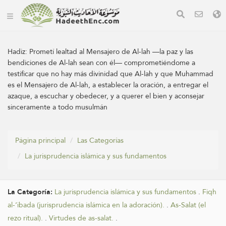
Hadiz:
Prometí lealtad al Mensajero de Al-lah —la paz y las
bendiciones de Al-lah sean con él— comprometiéndome a
testificar que no hay más divinidad que Al-lah y que Muhammad
es el Mensajero de Al-lah, a establecer la oración, a entregar el
azaque, a escuchar y obedecer, y a querer el bien y aconsejar
sinceramente a todo musulmán
Página principal
Las Categorías
La jurisprudencia islámica y sus fundamentos
La Categoría:
La jurisprudencia islámica y sus fundamentos
.
Fiqh
al-‘ibada (jurisprudencia islámica en la adoración).
.
As-Salat (el
rezo ritual).
.
Virtudes de as-salat.
.