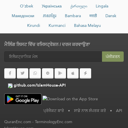
O‘zbek
Українська
ქართული
Lingala
Македонски
ភាសាខ្មែរ
Bambara
मराठी
Dansk
Kirundi
Kurmancî
Bahasa Melayu
ਮੈਲਿੰਗ ਲਿਸਟ ਵਿੱਚ ਰਜਿਸਟ੍ਰੇਸ਼ਨ / ਦਰਜ ਕਰਵਾਉਣਾ
ਪੰਜੀਕਰਨ
github.com/IslamHouse-API
ਪ੍ਰੋਜੈਕਟ ਬਾਰੇ
•
ਸਾਡੇ ਨਾਲ ਸੰਪਰਕ ਕਰੋ
•
API
QuranEnc.com
-
TerminologyEnc.com