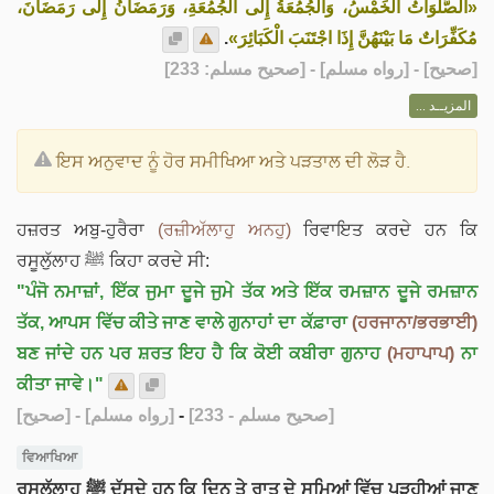
«الصَّلَوَاتُ الْخَمْسُ، وَالْجُمُعَةُ إِلَى الْجُمُعَةِ، وَرَمَضَانُ إِلَى رَمَضَانَ،
.
مُكَفِّرَاتٌ مَا بَيْنَهُنَّ إِذَا اجْتَنَبَ الْكَبَائِرَ»
] - [رواه مسلم] - [صحيح مسلم: 233]
صحيح
[
المزيــد ...
ਇਸ ਅਨੁਵਾਦ ਨੂੰ ਹੋਰ ਸਮੀਖਿਆ ਅਤੇ ਪੜਤਾਲ ਦੀ ਲੋੜ ਹੈ.
ਹਜ਼ਰਤ ਅਬੁ-ਹੁਰੈਰਾ
(ਰਜ਼ੀਅੱਲਾਹੁ ਅਨਹੁ)
ਰਿਵਾਇਤ ਕਰਦੇ ਹਨ ਕਿ
ਰਸੂਲੁੱਲਾਹ ﷺ ਕਿਹਾ ਕਰਦੇ ਸੀ:
"ਪੰਜੋ ਨਮਾਜ਼ਾਂ, ਇੱਕ ਜੁਮਾ ਦੂਜੇ ਜੁਮੇ ਤੱਕ ਅਤੇ ਇੱਕ ਰਮਜ਼ਾਨ ਦੂਜੇ ਰਮਜ਼ਾਨ
ਤੱਕ, ਆਪਸ ਵਿੱਚ ਕੀਤੇ ਜਾਣ ਵਾਲੇ ਗੁਨਾਹਾਂ ਦਾ ਕੱਫ਼ਾਰਾ
(ਹਰਜਾਨਾ/ਭਰਭਾਈ)
ਬਣ ਜਾਂਦੇ ਹਨ ਪਰ ਸ਼ਰਤ ਇਹ ਹੈ ਕਿ ਕੋਈ ਕਬੀਰਾ ਗੁਨਾਹ
(ਮਹਾਪਾਪ)
ਨਾ
ਕੀਤਾ ਜਾਵੇ।"
[صحيح]
- [رواه مسلم]
-
[صحيح مسلم - 233]
ਵਿਆਖਿਆ
ਰਸੂਲੁੱਲਾਹ ﷺ ਦੱਸਦੇ ਹਨ ਕਿ ਦਿਨ ਤੇ ਰਾਤ ਦੇ ਸਮਿਆਂ ਵਿੱਚ ਪੜ੍ਹੀਆਂ ਜਾਣ