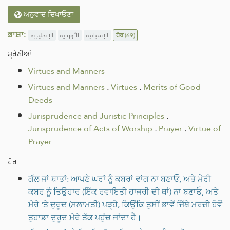
ਅਨੁਵਾਦ ਦਿਖਾਓਣਾ
ਭਾਸ਼ਾ:
الإنجليزية
الأوردية
الإسبانية
ਹੋਰ
(69)
ਸ਼੍ਰੇਣੀਆਂ
Virtues and Manners
Virtues and Manners
.
Virtues
.
Merits of Good
Deeds
Jurisprudence and Juristic Principles
.
Jurisprudence of Acts of Worship
.
Prayer
.
Virtue of
Prayer
ਹੋਰ
ਗੱਲ ਜਾਂ ਬਾਤਾਂ: ਆਪਣੇ ਘਰਾਂ ਨੂੰ ਕਬਰਾਂ ਵਾਂਗ ਨਾ ਬਣਾਓ, ਅਤੇ ਮੇਰੀ
ਕਬਰ ਨੂੰ ਤਿਉਹਾਰ (ਇੱਕ ਰਵਾਇਤੀ ਹਾਜਰੀ ਦੀ ਥਾਂ) ਨਾ ਬਣਾਓ, ਅਤੇ
ਮੇਰੇ 'ਤੇ ਦੁਰੂਦ (ਸਲਾਮਤੀ) ਪੜ੍ਹੋ, ਕਿਉਂਕਿ ਤੁਸੀਂ ਭਾਵੇਂ ਜਿੱਥੇ ਮਰਜ਼ੀ ਹੋਵੋਂ
ਤੁਹਾਡਾ ਦੁਰੂਦ ਮੇਰੇ ਤੱਕ ਪਹੁੰਚ ਜਾਂਦਾ ਹੈ।