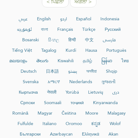
< ਪਿਛਲਾ
ਅਗਲਾ >
عربي
English
اردو
Español
Indonesia
ئۇيغۇرچە
বাংলা
Français
Türkçe
Русский
Bosanski
සිංහල
हिन्दी
中文
فارسی
Tiếng Việt
Tagalog
Kurdî
Hausa
Português
മലയാളം
తెలుగు
Kiswahili
தமிழ்
မြန်မာ
ไทย
Deutsch
日本語
پښتو
অসমীয়া
Shqip
Svenska
አማርኛ
Nederlands
ગુજરાતી
Кыргызча
नेपाली
Yorùbá
Lietuvių
دری
Српски
Soomaali
тоҷикӣ
Kinyarwanda
Română
Magyar
Čeština
Moore
Malagasy
Fulfulde
Italiano
Oromoo
ಕನ್ನಡ
Wolof
Български
Azərbaycan
Ελληνικά
Akan