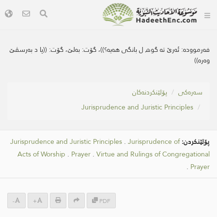
فەرموودە:
ئه‌رێ ته‌ گوھ ل بانگی هه‌یه‌؟))، گۆت: به‌لێ، گۆت: ((پا د به‌رسڤێ
وه‌ره‌))
سه‌ره‌كی
پۆلێنکردنەکان
Jurisprudence and Juristic Principles
پۆلێنکردن:
Jurisprudence of
.
Jurisprudence and Juristic Principles
Acts of Worship
.
Prayer
.
Virtue and Rulings of Congregational
.
Prayer
-
+
PDF