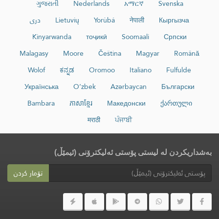
ગુજરાતી
Nederlands
አማርኛ
Svenska
Кыргызча
नेपाली
Yorùbá
Lietuvių
دری
Kinyarwanda
тоҷикӣ
Soomaali
Српски
Malagasy
Moore
Čeština
Magyar
Română
Wolof
ಕನ್ನಡ
Oromoo
Italiano
Fulfulde
Українська
O‘zbek
Azərbaycan
Български
Bambara
ភាសាខ្មែរ
Македонски
ქართული
मराठी
ਪੰਜਾਬੀ
بەشداریکردن لە لیستی پۆستی ئەلیکترۆنی (ئیمێڵ)
تۆمار کردن