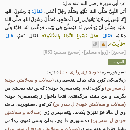
عن أبي هريرة رضي الله عنه قال:
أَتَى النَّبِيَّ صَلَّى اللهُ عَلَيْهِ وَسَلَّمَ رَجُلٌ أَعْمَى،
فَقَالَ:
يَا رَسُولَ اللهِ،
إِنَّهُ لَيْسَ لِي قَائِدٌ يَقُودُنِي إِلَى الْمَسْجِدِ، فَسَأَلَ رَسُولَ اللهِ صَلَّى اللهُ
عَلَيْهِ وَسَلَّمَ أَنْ يُرَخِّصَ لَهُ فَيُصَلِّيَ فِي بَيْتِهِ، فَرَخَّصَ لَهُ، فَلَمَّا وَلَّى
دَعَاهُ،
فَقَالَ:
«هَلْ تَسْمَعُ النِّدَاءَ بِالصَّلَاةِ؟»
فَقَالَ: نَعَمْ،
قَالَ:
«فَأَجِبْ»
.
[
صحيح
] - [رواه مسلم] - [صحيح مسلم: 653]
المزيــد ...
ئه‌بو هوره‌یره‌
(خودێ ژێ ڕازی بیت)
دبێژیت:
زه‌لامه‌كێ كۆره‌ هاته‌ ده‌ڤ پێغه‌مبه‌ری
(صه‌لات و سه‌لامێن خودێ
ل سه‌ر بن)
و گۆت: ئه‌ی پێغه‌مبه‌رێ خودێ؛ كه‌س نینه‌ ده‌ستێ من
بگریت و من بینیته‌ مزگه‌فتێ، ڤێجا داخواز ژ پێغه‌مبه‌رێ خودێ
(صه‌لات و سه‌لامێن خودێ ل سه‌ر بن)
كر ئه‌و ده‌ستویرییێ بده‌ته‌
وی ل مالا خۆ نڤێژێ بكه‌ت، پێغه‌مبه‌ری ژی
(صه‌لات و سه‌لامێن
خودێ ل سه‌ر بن)
ده‌ستویری دا وی، به‌لێ پشتی ئه‌وی زه‌لامی
پشتا خۆ دایه‌ پێغه‌مبه‌ری
(صه‌لات و سه‌لامێن خودێ ل سه‌ر بن)
و