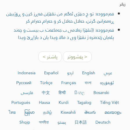
زیاتر
فەرموودە: تو چ دبێژی ئەگەر من نڤێژێن فەڕز کرن و ڕۆژییێن
ڕەمەزانێ گرتن، حەلال حەلال کر و حەرام حەرام کر
فەرموودە: ((نڤێژا زه‌لامی ب جه‌ماعه‌ت؛ ب بیست و چه‌ند
پله‌یان زێده‌تره‌ ژ نڤێژا وی د مالا ویدا یان د بازاڕێ ویدا
< پێشووتر
پاشتر >
عربي
English
اردو
Español
Indonesia
ئۇيغۇرچە
বাংলা
Français
Türkçe
Русский
Bosanski
සිංහල
हिन्दी
中文
فارسی
Português
Hausa
Kurdî
Tagalog
Tiếng Việt
ไทย
မြန်မာ
தமிழ்
Kiswahili
తెలుగు
മലയാളം
Deutsch
日本語
پښتو
অসমীয়া
Shqip