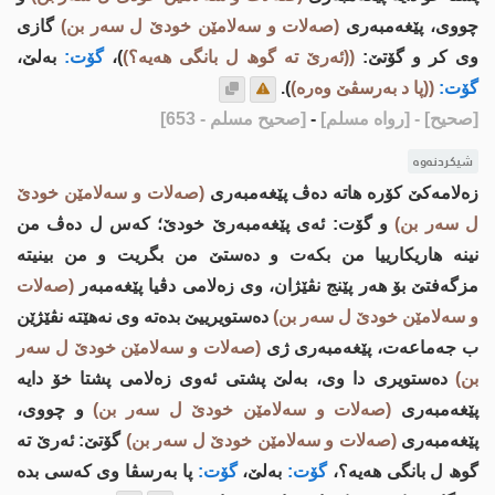
چووی، پێغه‌مبه‌ری
(صه‌لات و سه‌لامێن خودێ ل سه‌ر بن)
گازی
وی كر و گۆتێ:
((ئه‌رێ ته‌ گوھ ل بانگی هه‌یه‌؟)
)،
گۆت:
به‌لێ،
گۆت:
((پا د به‌رسڤێ وه‌ره‌)
).
[صحيح]
- [رواه مسلم]
-
[صحيح مسلم - 653]
شیکردنەوە
زه‌لامه‌كێ كۆره‌ هاته‌ ده‌ڤ پێغه‌مبه‌ری
(صه‌لات و سه‌لامێن خودێ
ل سه‌ر بن)
و گۆت: ئه‌ی پێغه‌مبه‌رێ خودێ؛ كه‌س ل ده‌ڤ من
نینه‌ هاریكارییا من بكه‌ت و ده‌ستێ من بگریت و من بینیته‌
مزگه‌فتێ بۆ هه‌ر پێنج نڤێژان، وی زه‌لامی دڤیا پێغه‌مبه‌ر
(صه‌لات
و سه‌لامێن خودێ ل سه‌ر بن)
ده‌ستویرییێ بده‌ته وی نه‌هێته‌ نڤێژێن
ب جه‌ماعه‌ت، پێغه‌مبه‌ری ژی
(صه‌لات و سه‌لامێن خودێ ل سه‌ر
بن)
ده‌ستویری دا وی، به‌لێ پشتی ئه‌وی زه‌لامی پشتا خۆ دایه‌
پێغه‌مبه‌ری
(صه‌لات و سه‌لامێن خودێ ل سه‌ر بن)
و چووی،
پێغه‌مبه‌ری
(صه‌لات و سه‌لامێن خودێ ل سه‌ر بن)
گۆتێ: ئه‌رێ ته‌
گوھ ل بانگی هه‌یه‌؟،
گۆت:
به‌لێ،
گۆت:
پا به‌رسڤا وی كه‌سی بده‌