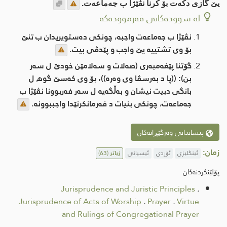
یێ گازی دكه‌ت بۆ كرنا نڤێژا ب جه‌ماعه‌ت.
لە سوودەکانی فەرموودەکە
نڤێژا ب جه‌ماعه‌ت واجبه‌، چونكی ده‌ستویریدان ب تنێ
بۆ وی تشتییه‌ یێ واجب و پێدڤی بیت.
گۆتنا پێغه‌مبه‌ری (صه‌لات و سه‌لامێن خودێ ل سه‌ر
بن): ((پا د به‌رسڤا وى وه‌ره‌))، بۆ وی كه‌سێ گوھ ل
بانگی دبیت نیشان و به‌ڵگه‌یه‌ ل سه‌ر فه‌ربوونا نڤێژا ب
جه‌ماعه‌ت، چونكی بنیات د فه‌رمانكرنێدا واجببوونه‌.
پیشاندانی وەرگێڕانەکان
زمان:
ئینگلیزی
ئۆردی
ئیسپانی
زیاتر
(63)
پۆلێنکردنەکان
Jurisprudence and Juristic Principles
.
Jurisprudence of Acts of Worship
.
Prayer
.
Virtue
and Rulings of Congregational Prayer