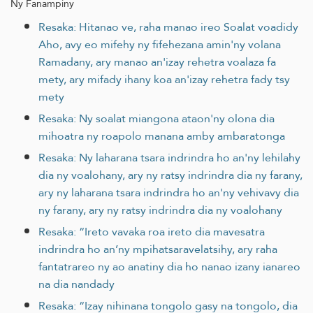
Ny Fanampiny
Resaka: Hitanao ve, raha manao ireo Soalat voadidy
Aho, avy eo mifehy ny fifehezana amin'ny volana
Ramadany, ary manao an'izay rehetra voalaza fa
mety, ary mifady ihany koa an'izay rehetra fady tsy
mety
Resaka: Ny soalat miangona ataon'ny olona dia
mihoatra ny roapolo manana amby ambaratonga
Resaka: Ny laharana tsara indrindra ho an'ny lehilahy
dia ny voalohany, ary ny ratsy indrindra dia ny farany,
ary ny laharana tsara indrindra ho an'ny vehivavy dia
ny farany, ary ny ratsy indrindra dia ny voalohany
Resaka: “Ireto vavaka roa ireto dia mavesatra
indrindra ho an’ny mpihatsaravelatsihy, ary raha
fantatrareo ny ao anatiny dia ho nanao izany ianareo
na dia nandady
Resaka: “Izay nihinana tongolo gasy na tongolo, dia