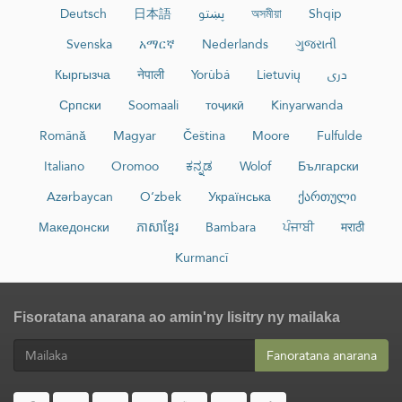
Deutsch
日本語
پښتو
অসমীয়া
Shqip
Svenska
አማርኛ
Nederlands
ગુજરાતી
Кыргызча
नेपाली
Yorùbá
Lietuvių
دری
Српски
Soomaali
тоҷикӣ
Kinyarwanda
Română
Magyar
Čeština
Moore
Fulfulde
Italiano
Oromoo
ಕನ್ನಡ
Wolof
Български
Azərbaycan
O‘zbek
Українська
ქართული
Македонски
ភាសាខ្មែរ
Bambara
ਪੰਜਾਬੀ
मराठी
Kurmancî
Fisoratana anarana ao amin'ny lisitry ny mailaka
Fanoratana anarana