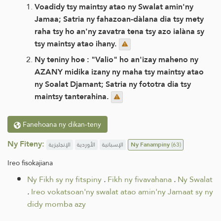
Voadidy tsy maintsy atao ny Swalat amin'ny
Jamaa; Satria ny fahazoan-dàlana dia tsy mety
raha tsy ho an'ny zavatra tena tsy azo ialàna sy
tsy maintsy atao ihany.
Ny teniny hoe : "Valio" ho an'izay maheno ny
AZANY midika izany ny maha tsy maintsy atao
ny Soalat Djamant; Satria ny fototra dia tsy
maintsy tanterahina.
Fanehoana ny dikan-teny
Ny Fiteny:
الإنجليزية
الأوردية
الإسبانية
Ny Fanampiny
(63)
Ireo fisokajiana
Ny Fikh sy ny fitspiny
.
Fikh ny fivavahana
.
Ny Swalat
.
Ireo vokatsoan'ny swalat atao amin'ny Jamaat sy ny
didy momba azy