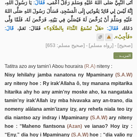
أَتَى النَّبِيَّ صَلَّى اللهُ عَلَيْهِ وَسَلَّمَ رَجُلٌ أَعْمَى،
فَقَالَ:
يَا رَسُولَ اللهِ،
إِنَّهُ لَيْسَ لِي قَائِدٌ يَقُودُنِي إِلَى الْمَسْجِدِ، فَسَأَلَ رَسُولَ اللهِ صَلَّى اللهُ
عَلَيْهِ وَسَلَّمَ أَنْ يُرَخِّصَ لَهُ فَيُصَلِّيَ فِي بَيْتِهِ، فَرَخَّصَ لَهُ، فَلَمَّا وَلَّى
دَعَاهُ،
فَقَالَ:
«هَلْ تَسْمَعُ النِّدَاءَ بِالصَّلَاةِ؟»
فَقَالَ: نَعَمْ،
قَالَ:
.
«فَأَجِبْ»
] - [رواه مسلم] - [صحيح مسلم: 653]
صحيح
[
المزيــد ...
Tatitra azo avy tamin'i Abou houraira
(R.A)
niteny :
Nisy lehilahy jamba nanatona ny Mpaminany
(S.A.W)
ary niteny hoe : Ry irak'Allaha ô, tsy manana mpitarika
hitarika ahy ho any amin'ny moske aho, ka nangataka
tamin'ny irak'Allah izy mba hivavaka any an-trano, dia
nomeny alàlana amin'izany izy, ary rehefa niala teo izy
dia niantso azy indray i Mpaminany
(S.A.W)
ary niteny
hoe : “Maheno fiantsona
(Azan)
ve ianao? Hoy izy :
“Eny.” dia hoy i Mpaminany
(S.A.W)
hoe : “dia valio ny