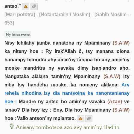
antso.”
[Mari-pototra]
- [Notantaraiin'i Moslim]
-
[Sahìh Moslim -
653]
Ny fanazavana
Nisy lehilahy jamba nanatona ny Mpaminany
(S.A.W)
ka niteny hoe : Ry irak'Allah ô, tsy manana olona
hanampy hitondra ahy amin'ny tànana ho any amin'ny
moske mandritra ny vavaka dimy isan'andro aho.
Nangataka alàlana tamin'ny Mpaminany
(S.A.W)
izy
mba tsy handeha moske, ka nomeny alàlana.
Ary
rehefa nihodina izy dia nantsoina ka nanontanianay
hoe :
Mandre ny antso ho amin'ny vavaka
(Azan)
ve
ianao? Dia hoy izy : Eny, Dia hoy Mpaminany
(S.A.W)
hoe : Valio antson'ny mpiantso.
Anisany tombotsoa azo avy amin'ny Hadith