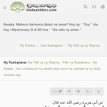
Resaka:
Maheno fiantsona (Azan) ve ianao? Hoy izy : “Eny.” dia
hoy i Mpaminany (S.A.W) hoe : “dia valio ny antso.”
Ny fototra
Ireo fisokajiana
Ny Fikh sy ny fitspiny
Ny fisokajiana:
Ny Fikh sy ny fitspiny
.
Fikh ny fivavahana
.
Ny
Swalat
.
Ireo vokatsoan'ny swalat atao amin'ny Jamaat sy ny didy
momba azy
.
PDF
+
-
عن أبي هريرة رضي الله عنه قال: