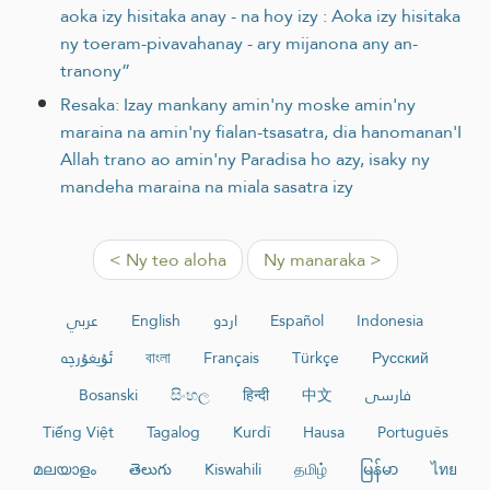
aoka izy hisitaka anay - na hoy izy : Aoka izy hisitaka
ny toeram-pivavahanay - ary mijanona any an-
tranony”
Resaka: Izay mankany amin'ny moske amin'ny
maraina na amin'ny fialan-tsasatra, dia hanomanan'I
Allah trano ao amin'ny Paradisa ho azy, isaky ny
mandeha maraina na miala sasatra izy
< Ny teo aloha
Ny manaraka >
عربي
English
اردو
Español
Indonesia
ئۇيغۇرچە
বাংলা
Français
Türkçe
Русский
Bosanski
සිංහල
हिन्दी
中文
فارسی
Tiếng Việt
Tagalog
Kurdî
Hausa
Português
മലയാളം
తెలుగు
Kiswahili
தமிழ்
မြန်မာ
ไทย