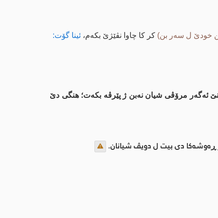
ن خودێ ل سه‌ر بن)
كر كا چاوا نڤێژێ بكه‌م،
ئینا گۆت:
تنێ ئه‌گه‌ر مرۆڤی شیان نه‌بن ژ پێرڤه‌ بكه‌ت؛ هنگی دێ
 ڕه‌وشه‌كا دی بیت ل دویڤ شیانان.