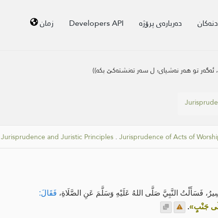
دنەکان
دەربارەی پرۆژە
Developers API
زمان
 ئه‌گه‌ر تو هه‌ر نه‌شیای؛ ل سه‌ر ته‌نشته‌كێ بكه‌))
Jurisprude
.
Jurisprudence and Juristic Principles
.
Jurisprudence of Acts of Worsh
تُ النَّبِيَّ صَلَّى اللهُ عَلَيْهِ وَسَلَّمَ عَنِ الصَّلَاةِ،
فَقَالَ:
عَلَى جَنْبٍ»
.