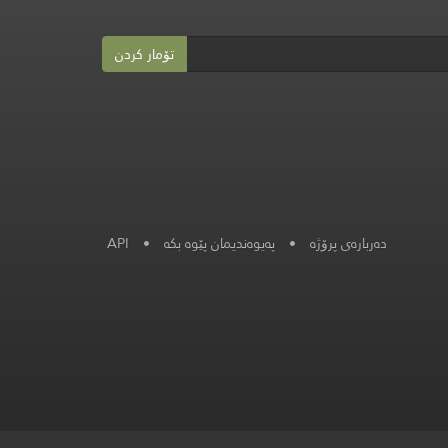
تۆمار کردن
دەربارەی پرۆژە
•
پەیوەندیمان پێوە بکە
•
API