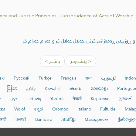
ce and Juristic Principles
.
Jurisprudence of Acts of Worship
.
و ڕۆژییێن ڕەمەزانێ گرتن، حەلال حەلال کر و حەرام حەرام کر
< پێشووتر
پاشتر >
Indon
ئۇيغۇرچە
বাংলা
Français
Türkçe
Русский
ski
မြန်မာ
தமிழ்
Kiswahili
తెలుగు
മലയാളം
Portuguê
ગુજરાતી
Кыргызча
नेपाली
Yorùbá
Lietuvių
دری
и
ски
Wolof
ಕನ್ನಡ
Oromoo
Italiano
Fulfulde
Malag
मराठी
ਪੰਜਾਬੀ
Bambara
ភាសាខ្មែរ
Македонски
ქართულ