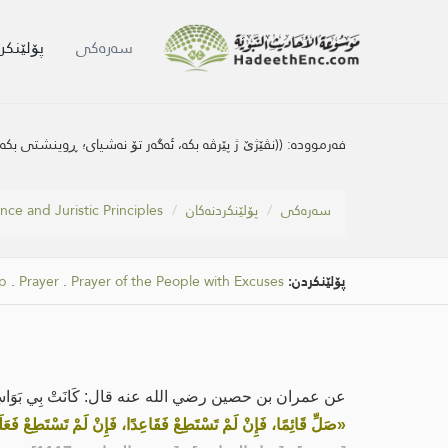
سه‌ره‌كی
پۆلێنکر
فەرموودە:
((نڤێژێ ژ پێرڤه‌ بكه‌، ئه‌گه‌ر تۆ نه‌شیای؛ ڕوینشتی بكه‌،
سه‌ره‌كی
پۆلێنکردنەکان
nce and Juristic Principles
پۆلێنکردن:
Prayer of the People with Excuses
.
Prayer
.
ip
عن عمران بن حصين رضي الله عنه قال: كَانَتْ بِي بَوَاسِيرُ، فَسَأَلْ
«صَلِّ قَائِمًا، فَإِنْ لَمْ تَسْتَطِعْ فَقَاعِدًا، فَإِنْ لَمْ تَسْتَطِعْ فَ