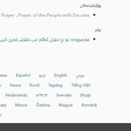
پۆلێنکردنەکان
Prayer
.
Prayer of the People with Excuses
زیاتر
فەرموودە: تو چ دبێژی ئەگەر من نڤێژێن فەڕز کرن 
عربي
English
اردو
Español
esia
s
Hausa
Kurdî
Tagalog
Tiếng Việt
Nederlands
አማርኛ
Svenska
Shqip
asy
Moore
Čeština
Magyar
Română
ი