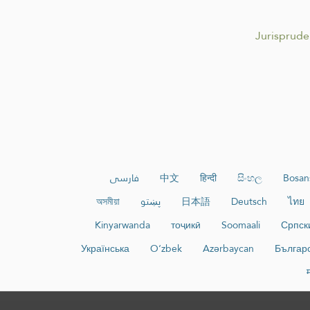
Jurispruden
Bosan
සිංහල
हिन्दी
中文
فارسی
ไทย
Deutsch
日本語
پښتو
অসমীয়া
Kinyarwanda
тоҷикӣ
Soomaali
Српск
Українська
O‘zbek
Azərbaycan
Българ