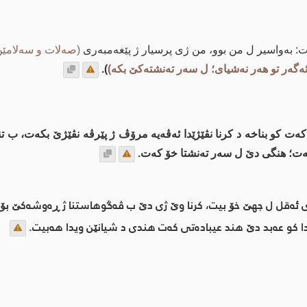
: به‌واسیر ل من بوو، من ژی پرسیار ژ پێغه‌مبه‌ری
(صه‌لات و سه‌لامێ
ه‌گه‌ر تو هه‌ر نه‌شیای؛ ل سه‌ر ته‌نشته‌كێ بكه‌)
).
كه‌ت كو بناخه‌ د كرنا نڤێژێدا ئه‌ڤه‌یه‌ مرۆڤ ژ پێرڤه‌ نڤێژێ بكه‌ت، ب 
ه‌ت؛ هنگی دێ ل سه‌ر ته‌نشتا خۆ كه‌ت.
 ئه‌قل ل جهێ خۆ بیت، كرنا وێ ژی دێ ب ڤه‌گوهاستنا ژ ڕه‌وشه‌كێ بۆ
ا كو عه‌بد دێ هند عیباده‌تی كه‌ت هندی د شیانێن ویدا هه‌بیت.