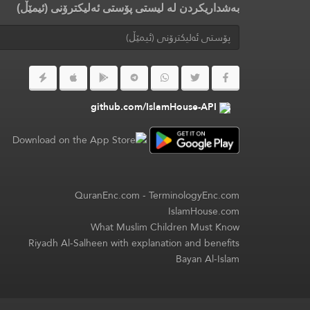
بەشداریکردن لە لیستی پۆستی ئەلیکترۆنی (ئیمێڵ)
github.com/IslamHouse-API
QuranEnc.com
-
TerminologyEnc.com
IslamHouse.com
What Muslim Children Must Know
Riyadh Al-Salheen with explanation and benefits
Bayan Al-Islam