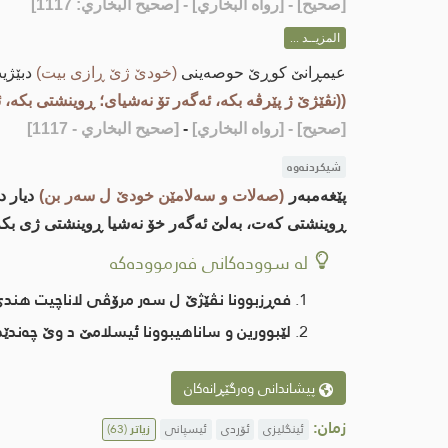
[
صحيح
] - [رواه البخاري] - [صحيح البخاري: 1117]
المزيــد ...
عيمڕانێ كوڕێ حوصه‌ینی
(خودێ ژێ ڕازی بیت)
دبێژیت
((نڤێژێ ژ پێرڤه‌ بكه‌، ئه‌گه‌ر تۆ نه‌شیای؛ ڕوینشتی بكه‌، ئ
[صحيح]
- [رواه البخاري]
-
[صحيح البخاري - 1117]
شیکردنەوە
پێغه‌مبه‌ر
(صه‌لات و سه‌لامێن خودێ ل سه‌ر بن)
دیار د
ڕوینشتی كه‌ت، به‌لێ ئه‌گه‌ر خۆ نه‌شیا ڕوینشتی ژی بك
لە سوودەکانی فەرموودەکە
فه‌ڕزبوونا نڤێژێ ل سه‌ر مرۆڤی لاناچیت هندی
لێبوورین و ساناهیبوونا ئیسلامێ د وێ چه‌ندێد
پیشاندانی وەرگێڕانەکان
زمان:
ئینگلیزی
ئۆردی
ئیسپانی
زیاتر
(63)