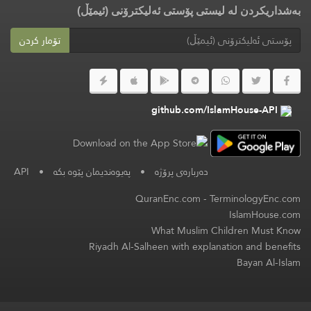
بەشداریکردن لە لیستی پۆستی ئەلیکترۆنی (ئیمێڵ)
تۆمار کردن
github.com/IslamHouse-API
API
•
پەیوەندیمان پێوە بکە
•
دەربارەی پرۆژە
QuranEnc.com
-
TerminologyEnc.com
IslamHouse.com
What Muslim Children Must Know
Riyadh Al-Salheen with explanation and benefits
Bayan Al-Islam