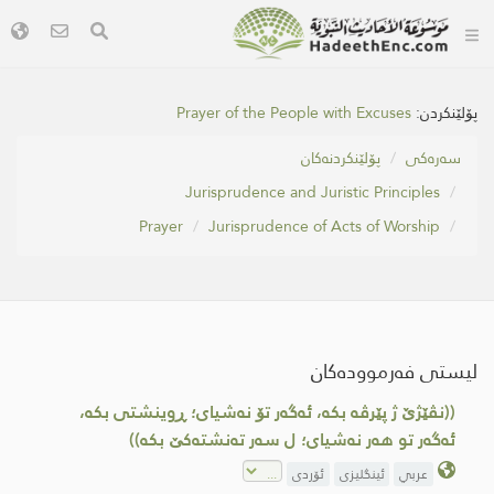
Prayer of the People with Excuses
پۆلێنکردن:
سه‌ره‌كی
پۆلێنکردنەکان
Jurisprudence and Juristic Principles
Prayer
Jurisprudence of Acts of Worship
لیستی فەرموودەکان
((نڤێژێ ژ پێرڤه‌ بكه‌، ئه‌گه‌ر تۆ نه‌شیای؛ ڕوینشتی بكه‌،
ئه‌گه‌ر تو هه‌ر نه‌شیای؛ ل سه‌ر ته‌نشته‌كێ بكه‌))
عربي
ئینگلیزی
ئۆردی