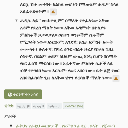
ለርሷ ሽቶ መቀባት ክልክል መሆኑን የሚጠቁም ሐዲሥ ስላለ
አይፈቀድላትም።
ሐዲሱ ላይ "ሙሕተሊም" በማለት የተፈለገው አቅመ
አዳም የደረሰ ማለት ነው። አቅመ አዳምነት በተለያዩ
ምልክቶች ይታወቃል። ሶስቱን ወንዶችም ሴቶችም
የሚጋሩት ነው። እነርሱም: አንደኛ: አስራ አምስት አመት
መሙላት፤ ሁለተኛ: ሸካራ ፀጉር ብልት ዙሪያ የበቀለ ጊዜ፤
ሶስተኛ: በህልም ወይም ከህልም ውጪ እንኳ ቢሆን በስሜት
የዘር ፈሳሽ ማፍሰስ ነው። አራተኛው ምልክት ሴቶች ላይ
ብቻ የተገደበ ነው። እርሱም: የወር አበባ ነው። ሴት ልጅ የወር
አበባ ከፈሰሳት ጊዜ ለአቅመ ሄዋን ደርሳለች ማለት ነው።
ትርጉሞችን አሳይ
ቋንቋ:
الإنجليزية
الأوردية
الإسبانية
ተጨማሪ
(56)
ምድቦች
ፊቅህና የፊቂህ መርሆዎች
.
የአምልኮ ፊቂህ
.
ሶላት
.
የጁሙዓ