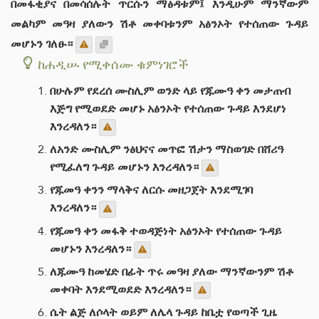
በመፋቂያና በመሳሰሉት ጥርሱን ማፅዳቱም፤ እንዲሁም ማንኛውም
መልካም መዓዛ ያለውን ሽቶ መቀባቱንም አፅንኦት የተሰጠው ጉዳይ
መሆኑን ገለፁ።
ከሐዲሡ የሚቀሰሙ ቁምነገሮች
በሁሉም የደረሰ ሙስሊም ወንድ ላይ የጁሙዓ ቀን መታጠብ
እጅግ የሚወደድ መሆኑ አፅንኦት የተሰጠው ጉዳይ እንደሆነ
እንረዳለን።
ለአንድ ሙስሊም ንፅህናና መጥፎ ሽታን ማስወገድ በሸሪዓ
የሚፈለግ ጉዳይ መሆኑን እንረዳለን።
የጁመዓ ቀንን ማላቅና ለርሱ መዘጋጀት እንደሚገባ
እንረዳለን።
የጁመዓ ቀን መፋቅ ተወዳጅነት አፅንኦት የተሰጠው ጉዳይ
መሆኑን እንረዳለን።
ለጁሙዓ ከመሄድ በፊት ጥሩ መዓዛ ያለው ማንኛውንም ሽቶ
መቀባት እንደሚወደድ እንረዳለን።
ሴት ልጅ ለሶላት ወይም ለሌላ ጉዳይ ከቤቷ የወጣች ጊዜ