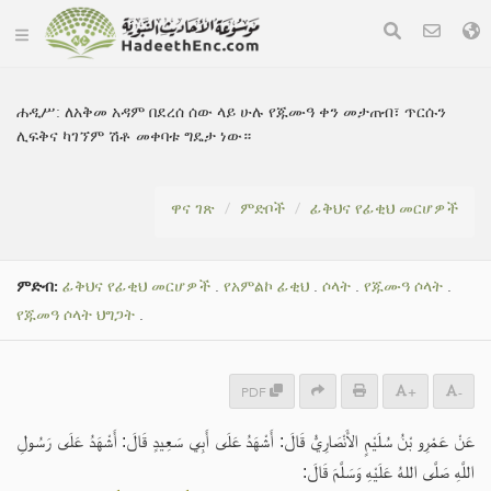
ሐዲሥ:
ለአቅመ አዳም በደረሰ ሰው ላይ ሁሉ የጁሙዓ ቀን መታጠብ፣ ጥርሱን
ሊፍቅና ካገኘም ሽቶ መቀባቱ ግዴታ ነው።
ዋና ገጽ
ምድቦች
ፊቅህና የፊቂህ መርሆዎች
ምድብ:
ፊቅህና የፊቂህ መርሆዎች
.
የአምልኮ ፊቂህ
.
ሶላት
.
የጁሙዓ ሶላት
.
የጁመዓ ሶላት ህግጋት
.
PDF
+
-
عَنْ عَمْرِو بْنُ سُلَيْمٍ الأَنْصَارِيُّ قَالَ: أَشْهَدُ عَلَى أَبِي سَعِيدٍ قَالَ: أَشْهَدُ عَلَى رَسُولِ
اللَّهِ صَلَّى اللهُ عَلَيْهِ وَسَلَّمَ قَالَ: