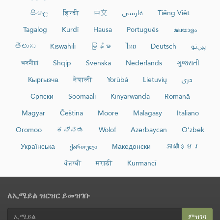
සිංහල
हिन्दी
中文
فارسی
Tiếng Việt
Tagalog
Kurdî
Hausa
Português
മലയാളം
తెలుగు
Kiswahili
မြန်မာ
ไทย
Deutsch
پښتو
অসমীয়া
Shqip
Svenska
Nederlands
ગુજરાતી
Кыргызча
नेपाली
Yorùbá
Lietuvių
دری
Српски
Soomaali
Kinyarwanda
Română
Magyar
Čeština
Moore
Malagasy
Italiano
Oromoo
ಕನ್ನಡ
Wolof
Azərbaycan
O‘zbek
Українська
ქართული
Македонски
ភាសាខ្មែរ
ਪੰਜਾਬੀ
मराठी
Kurmancî
ለኢሜይል ዝርዝር ይመዝገቡ
ምዝገባ