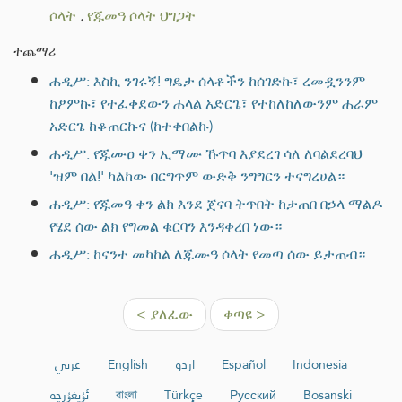
ሶላት
.
የጁመዓ ሶላት ህግጋት
ተጨማሪ
ሐዲሥ: እስኪ ንገሩኝ! ግዴታ ሰላቶችን ከሰገድኩ፣ ረመዷንንም
ከፆምኩ፣ የተፈቀደውን ሐላል አድርጌ፣ የተከለከለውንም ሐራም
አድርጌ ከቆጠርኩና (ከተቀበልኩ)
ሐዲሥ: የጁሙዐ ቀን ኢማሙ ኹጥባ እያደረገ ሳለ ለባልደረባህ
'ዝም በል!' ካልከው በርግጥም ውድቅ ንግግርን ተናግረሀል።
ሐዲሥ: የጁመዓ ቀን ልክ እንደ ጀናባ ትጥበት ከታጠበ በኃላ ማልዶ
የሄደ ሰው ልክ የግመል ቁርባን እንዳቀረበ ነው።
ሐዲሥ: ከናንተ መካከል ለጁሙዓ ሶላት የመጣ ሰው ይታጠብ።
< ያለፈው
ቀጣዩ >
عربي
English
اردو
Español
Indonesia
ئۇيغۇرچە
বাংলা
Türkçe
Русский
Bosanski