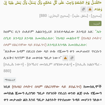
«الغُسْلُ يَوْمَ الجُمُعَةِ وَاجِبٌ عَلَى كُلِّ مُحْتَلِمٍ، وَأَنْ يَسْتَنَّ، وَأَنْ يَمَسَّ طِيبًا إِنْ
.
وَجَدَ»
] - [متفق عليه] - [صحيح البخاري: 880]
صحيح
[
المزيــد ...
ከዐምር ቢን ሱለይም አልአንሷሪይ እንደተላለፈው እንዲህ አለ:
"አቡ
ሰዒድ እንዲህ እንዳለ እመሰክራለሁ: 'የአላህ መልክተኛ
(የአላህ ሶላትና
ሰላም በእርሳቸው ላይ ይስፈንና)
እንዲህ እንዳሉ እመሰክራለሁ:
"
ለአቅመ አዳም በደረሰ ሰው ላይ ሁሉ የጁሙዓ ቀን መታጠብ፣ ጥርሱን
ሊፍቅና ካገኘም ሽቶ መቀባቱ ግዴታ ነው።"
[ሶሒሕ ነው።]
- [ቡኻሪና ሙስሊም ዘግበውታል።]
-
[ሶሒሕ አልቡኻሪ -
880]
ማብራሪያ
ነቢዩ
(የአላህ ሶላትና ሰላም በእርሳቸው ላይ ይስፈንና)
ከሙስሊሞች
መካከል ጁሙዓ ሊሰግድ ግዴታ የሆነበት የደረሰ ወንድ ልጅ ሁሉ የጁሙዓ
ቀን መታጠቡ ልክ እንደ ግዴታ አፅንኦት የተሰጠው ጉዳይ መሆኑን ገለፁ።