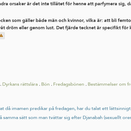
ndra orsaker är det inte tillåtet för henne att parfymera sig,
en som gäller både män och kvinnor, vilka är: att bli femton
t dröm eller genom lust. Det fjärde tecknet är specifikt för k
.
Dyrkans rättslära
.
Bön
.
Fredagsbönen
.
Bestämmelser om f
rat då imamen predikar på fredagen, har du talat ett lättsinnigt
 samma sätt som man tvättar sig efter Djanabah (sexuellt orent 