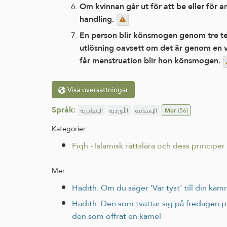
Om kvinnan går ut för att be eller för a
handling.
En person blir könsmogen genom tre teck
utlösning oavsett om det är genom en vå
får menstruation blir hon könsmogen.
Visa översättningar
Språk:
الإنجليزية
الأوردية
الإسبانية
Mer
(56)
Kategorier
Fiqh - Islamisk rättslära och dess principer
Mer
Hadith: Om du säger 'Var tyst' till din kam
Hadith: Den som tvättar sig på fredagen på
den som offrat en kamel