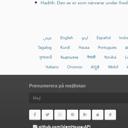
Hadith: Den av er som närvarar under fred
عربي
English
اردو
Español
Indo
Tagalog
Kurdî
Hausa
Português
മ
ગુજરાતી
Кыргызча
नेपाली
Yorùbá
L
Italiano
Oromoo
ಕನ್ನಡ
Wolof
Prenumerera på mejllistan
github.com/IslamHouse-API