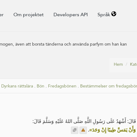
er
Om projektet
Developers API
Språk
önsmogen, även att borsta tänderna och använda parfym om han kan
Hem
Kat
.
Dyrkans rättslära
.
Bön
.
Fredagsbönen
.
Bestämmelser om fredagsbö
 قَالَ: أَشْهَدُ عَلَى رَسُولِ اللَّهِ صَلَّى اللهُ عَلَيْهِ وَسَلَّمَ قَالَ
.
«وَأَنْ يَمَسَّ طِيبًا إِنْ وَجَدَ