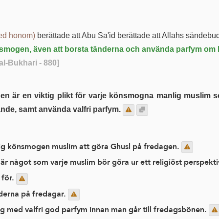
med honom)
könsmogen, även att borsta tänderna och använda parfym om 
al-Bukhari - 880]
ande, samt använda valfri parfym.
nlig könsmogen muslim att göra Ghusl på fredagen.
är något som varje muslim bör göra ur ett religiöst perspekti
 för.
nderna på fredagar.
g med valfri god parfym innan man går till fredagsbönen.