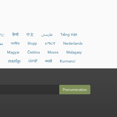
ංහල
हिन्दी
中文
فارسی
Tiếng Việt
پښ
অসমীয়া
Shqip
አማርኛ
Nederlands
Magyar
Čeština
Moore
Malagasy
и
ភាសាខ្មែរ
ਪੰਜਾਬੀ
मराठी
Kurmancî
Prenumeration