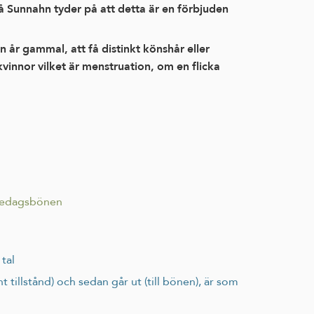
 då Sunnahn tyder på att detta är en förbjuden
 år gammal, att få distinkt könshår eller
vinnor vilket är menstruation, om en flicka
redagsbönen
 tal
tillstånd) och sedan går ut (till bönen), är som