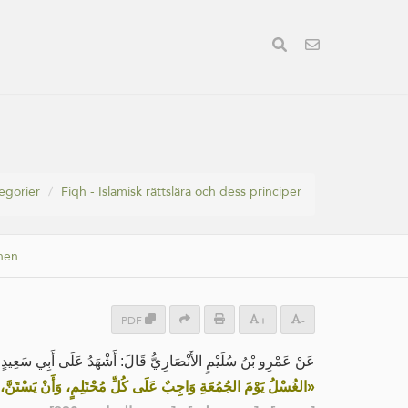
egorier
Fiqh - Islamisk rättslära och dess principer
nen
.
PDF
+
-
عَنْ عَمْرِو بْنُ سُلَيْمٍ الأَنْصَارِيُّ قَالَ: أَشْهَدُ عَلَى أَبِي سَعِيدٍ:
الغُسْلُ يَوْمَ الجُمُعَةِ وَاجِبٌ عَلَى كُلِّ مُحْتَلِمٍ، وَأَنْ يَسْتَنَّ، »