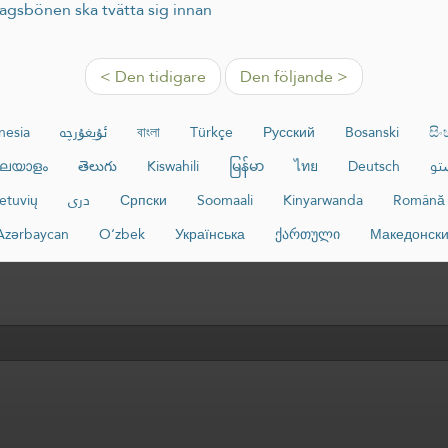
agsbönen ska tvätta sig innan
< Den tidigare
Den följande >
nesia
ئۇيغۇرچە
বাংলা
Türkçe
Русский
Bosanski
සි
ലയാളം
తెలుగు
Kiswahili
မြန်မာ
ไทย
Deutsch
تو
ietuvių
دری
Српски
Soomaali
Kinyarwanda
Română
Azərbaycan
O‘zbek
Українська
ქართული
Македонск