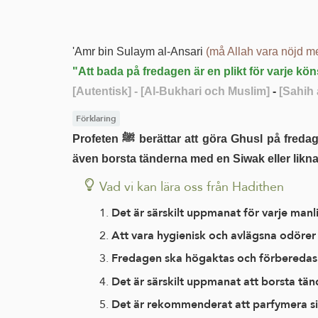
'Amr bin Sulaym al-Ansari
(må Allah vara nöjd 
"Att bada på fredagen är en plikt för varje 
[Autentisk]
- [Al-Bukhari och Muslim]
-
[Sahih 
Förklaring
Profeten ﷺ berättar att göra Ghusl på fredagen är en viktig plikt för varje könsmogna manlig muslim som måste närvara på fredagsbönen. Han ska
även borsta tänderna med en Siwak eller likn
Vad vi kan lära oss från Hadithen
Det är särskilt uppmanat för varje ma
Att vara hygienisk och avlägsna odörer 
Fredagen ska högaktas och förberedas
Det är särskilt uppmanat att borsta tä
Det är rekommenderat att parfymera si