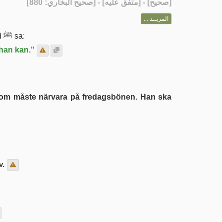
] - [متفق عليه] - [صحيح البخاري: 880]
صحيح
[
المزيــد ...
berättade att Abu Sa'id berättade att Allahs sändebud ﷺ sa:
han kan."
v.