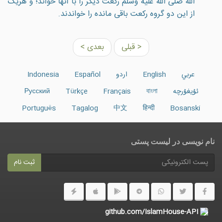
الله صلی الله علیه وسلم رکعت دیگر را با آنها خواند؛ و هریک
از این دو گروه رکعت باقی مانده را خواندند.
< قبلی
بعدی >
عربي
English
اردو
Español
Indonesia
ئۇيغۇرچە
বাংলা
Français
Türkçe
Русский
Português
Tagalog
中文
हिन्दी
Bosanski
نام نویسی در ليست پستى
ثبت نام
github.com/IslamHouse-API