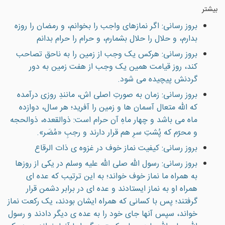
بیشتر
بروز رسانی: اگر نمازهای واجب را بخوانم، و رمضان را روزه
بدارم، و حلال را حلال بشمارم، و حرام را حرام بدانم
بروز رسانی: هرکس يک وجب از زمين را به ناحق تصاحب
کند، روز قيامت همين يک وجب از هفت زمين به دور
گردنش پيچيده می شود.
بروز رسانی: زمان به صورتِ اصلی اش، مانندِ روزی درآمده
که الله متعال آسمان ها و زمين را آفريد؛ هر سال، دوازده
ماه می باشد و چهار ماهِ آن حرام است: ذوالقعده، ذوالحجه
و محرّم که پُشتِ سرِ هم قرار دارند و رجبِ «مُضَر».
بروز رسانی: کیفیت نماز خوف در غزوه ی ذات الرقاع
بروز رسانی: رسول الله صلی الله علیه وسلم در یکی از روزها
به همراه ما نماز خوف خواند؛ به این ترتیب که عده ای
همراه او به نماز ایستادند و عده ای در برابر دشمن قرار
گرفتند؛ پس با کسانی که همراه ایشان بودند، یک رکعت نماز
خواند، سپس آنها جای خود را به عده ی دیگر دادند و رسول