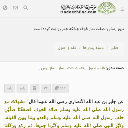
بروز رسانی:
صفت نماز خوف چنانکه جابر روایت کرده است.
اصلی
دسته بندى‌ها
فقه و اصول
دسته بندی:
فقه و اصول
.
فقه عبادات
.
نماز
.
نماز ترس
.
-
+
PDF
عن جابر بن عبد الله الأنصاري رضي الله عنهما قال:
«شَهِدْتُ مع
رسول الله صلى الله عليه وسلم صلاة الخوف فَصَفَفْنَا صَفَّيْنِ
خلف رسول الله صلى الله عليه وسلم والعدو بيننا وبين القبلة،
وكَبَّرَ النبي صلى الله عليه وسلم وكَبَّرنا جميعا، ثم ركع ورَكَعْنا