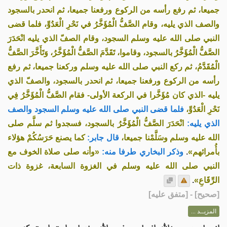
جميعا، ثم رفع رأسه من الركوع ورفعنا جميعا، ثم انحدر بالسجود
والصف الذي يليه، وقام الصَّفُّ الْمُؤَخَّرُ في نَحْرِ الْعَدُوِّ، فلما قضى
النبي صلى الله عليه وسلم السجود، وقام الصفّ الذي يليه انْحَدَرَ
الصَّفُّ الْمُؤَخَّرُ بالسجود، وقاموا، تَقَدَّمَ الصَّفُّ الْمُؤَخَّرُ، وَتَأَخَّرَ الصَّفُّ
الْمُقَدَّمُ، ثم ركع النبي صلى الله عليه وسلم وركعنا جميعا، ثم رفع
رأسه من الركوع ورفعنا جميعا، ثم انحدر بالسجود، والصفّ الذي
يليه -الذي كان مُؤَخَّرا في الركعة الأولى- فقام الصَّفُّ الْمُؤَخَّرُ فِي
نَحْرِ الْعَدُوِّ،
فلما قضى النبي صلى الله عليه وسلم السجود والصف
الذي يليه:
انْحَدَرَ الصَّفُّ الْمُؤَخَّرُ بالسجود، فسجدوا ثم سلَّم صلى
الله عليه وسلم وسَلَّمْنا جميعا،
قال جابر:
كما يصنع حَرَسُكُمْ هؤلاء
بأُمرائهم»
.
وذكر البخاري طرفا منه:
«وأنه صلى صلاة الخوف مع
النبي صلى الله عليه وسلم في الغزوة السابعة، غزوة ذات
الرِّقَاعِ»
.
[
صحيح
] - [متفق عليه]
المزيــد ...