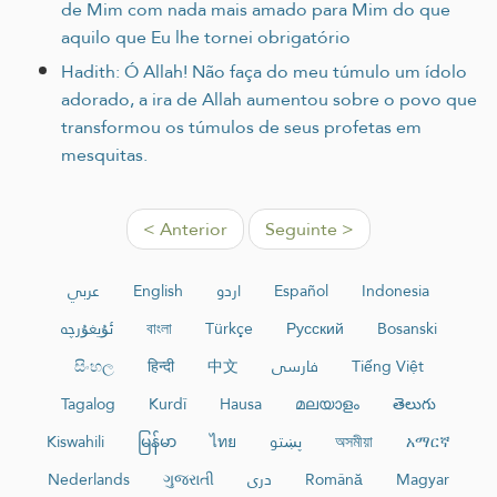
de Mim com nada mais amado para Mim do que
aquilo que Eu lhe tornei obrigatório
Hadith: Ó Allah! Não faça do meu túmulo um ídolo
adorado, a ira de Allah aumentou sobre o povo que
transformou os túmulos de seus profetas em
mesquitas.
< Anterior
Seguinte >
عربي
English
اردو
Español
Indonesia
ئۇيغۇرچە
বাংলা
Türkçe
Русский
Bosanski
සිංහල
हिन्दी
中文
فارسی
Tiếng Việt
Tagalog
Kurdî
Hausa
മലയാളം
తెలుగు
Kiswahili
မြန်မာ
ไทย
پښتو
অসমীয়া
አማርኛ
Nederlands
ગુજરાતી
دری
Română
Magyar