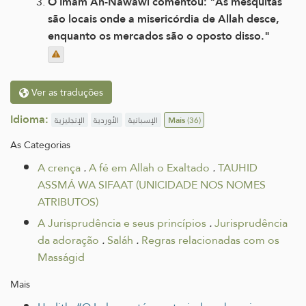
O Imam An-Nawawi comentou: "As mesquitas
são locais onde a misericórdia de Allah desce,
enquanto os mercados são o oposto disso."
Ver as traduções
Idioma:
الإنجليزية
الأوردية
الإسبانية
Mais
(36)
As Categorias
A crença
.
A fé em Allah o Exaltado
.
TAUHID
ASSMÁ WA SIFAAT (UNICIDADE NOS NOMES
ATRIBUTOS)
A Jurisprudência e seus princípios
.
Jurisprudência
da adoração
.
Saláh
.
Regras relacionadas com os
Masságid
Mais